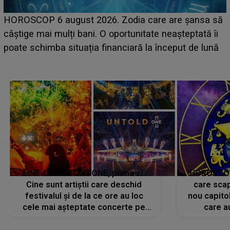
HOROSCOP 6 august 2026. Zodia care are șansa să
câștige mai mulți bani. O oportunitate neașteptată îi
e
poate schimba situația financiară la început de lună
LINE-UP UNTOLD ONE, prima zi.
HOROSCOP 
Cine sunt artiștii care deschid
care scap
festivalul și de la ce ore au loc
nou capitol
cele mai așteptate concerte pe
care a
scena principală?
perioadă 