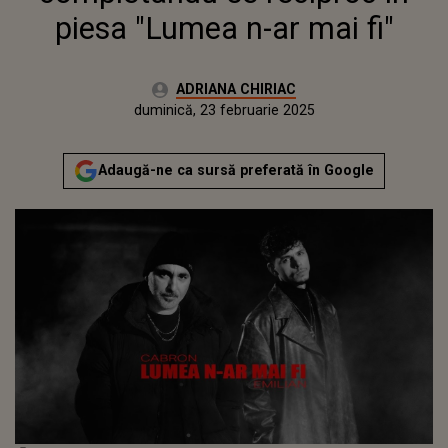
piesa "Lumea n-ar mai fi"
Autor:
ADRIANA CHIRIAC
Publicat:
duminică, 23 februarie 2025
Actualizat:
duminică, 23 februarie 2025
Adaugă-ne ca sursă preferată în Google