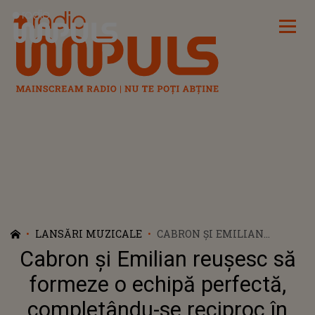
Radio Impuls
LANSĂRI MUZICALE
CABRON ȘI EMILIAN
REUŞESC SĂ FORMEZE O
Cabron și Emilian reuşesc să
ECHIPĂ PERFECTĂ,
COMPLETÂNDU-SE
formeze o echipă perfectă,
RECIPROC ÎN PIESA "LUMEA
completându-se reciproc în
N-AR MAI FI"