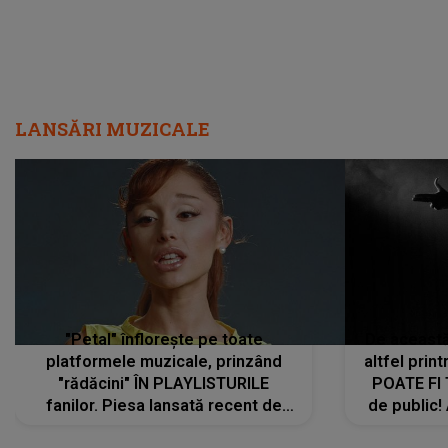
LANSĂRI MUZICALE
"Petal" înflorește pe toate
De această 
platformele muzicale, prinzând
altfel prin
"rădăcini" ÎN PLAYLISTURILE
POATE FI
fanilor. Piesa lansată recent de
de public!
Ariana Grande îi face pe
a lansat V