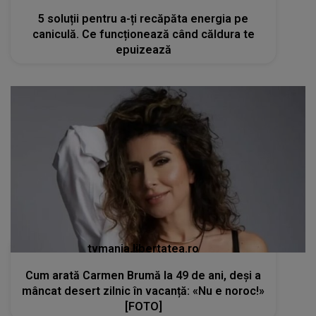
5 soluții pentru a-ți recăpăta energia pe
caniculă. Ce funcționează când căldura te
epuizează
tvmania.libertatea.ro
Cum arată Carmen Brumă la 49 de ani, deși a
mâncat desert zilnic în vacanță: «Nu e noroc!»
[FOTO]