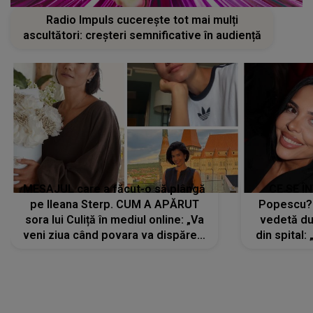
Radio Impuls cucerește tot mai mulți
ascultători: creșteri semnificative în audiență
MESAJUL care a făcut-o să plângă
CE SE Î
pe Ileana Sterp. CUM A APĂRUT
Popescu?
sora lui Culiță în mediul online: „Va
vedetă du
veni ziua când povara va dispărea,
din spital:
iar lacrimile...”