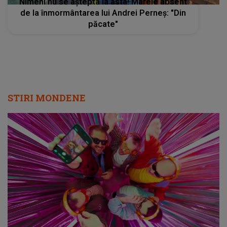
Nimeni nu se aștepta la asta! Marele absent
de la înmormântarea lui Andrei Perneș: "Din
păcate"
STIRI MONDENE