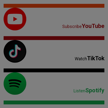
YouTube
Subscribe
TikTok
Watch
Spotify
Listen