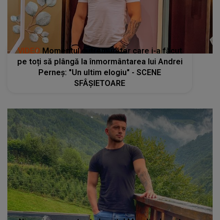
VIDEO
Momentul cutremurător care i-a făcut
pe toți să plângă la înmormântarea lui Andrei
Perneș: "Un ultim elogiu" - SCENE
SFÂŞIETOARE