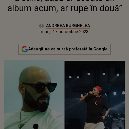
album acum, ar rupe în două”
Autor:
ANDREEA BURGHELEA
Publicat:
luni, 17 octombrie 2022
Actualizat:
marți, 17 octombrie 2023
Adaugă-ne ca sursă preferată în Google