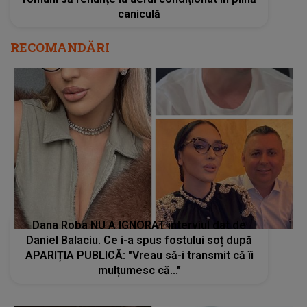
caniculă
RECOMANDĂRI
Dana Roba NU A IGNORAT interviul dat de
Daniel Balaciu. Ce i-a spus fostului soț după
APARIȚIA PUBLICĂ: "Vreau să-i transmit că îi
mulțumesc că..."