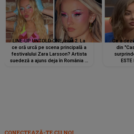
LINE-UP UNTOLD ONE, ziua 2. La
Ce a dezv
ce oră urcă pe scena principală a
din "Cas
festivalului Zara Larsson? Artista
surprind
suedeză a ajuns deja în România și
ESTE 
s-a filmat din camera de hotel
Alexandr
faptului 
IMED
CONECTEAZĂ-TE CU NOI