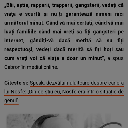
„Băi, aştia, rapperii, trapperii, gangsterii, vedeţi că
viaţa e scurtă şi nu-ți garantează nimeni nici
următorul minut. Când vă mai certați, când vă mai
luați familiile când mai vreți să fiți gangsteri pe
internet, gândiți-vă dacă merită să nu fiți
respectuoși, vedeți dacă merită să fiți hoți sau
cum vreți voi că viața e doar un minut”
, a spus
Cabron
în mediul online.
Citeste si:
Speak, dezvăluiri uluitoare despre cariera
lui Nosfe: „Din ce știu eu, Nosfe era într-o situație de
genul”