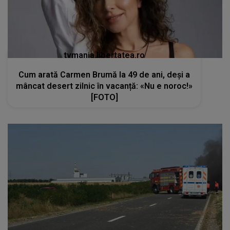
tvmania.libertatea.ro
Cum arată Carmen Brumă la 49 de ani, deși a
mâncat desert zilnic în vacanță: «Nu e noroc!»
[FOTO]