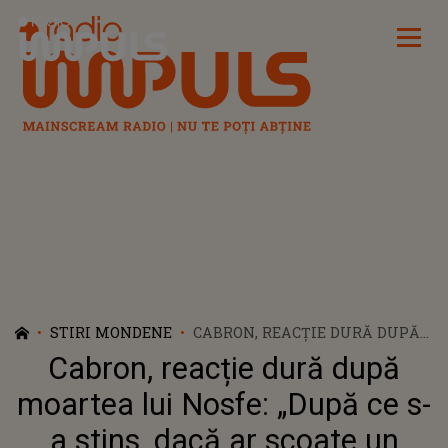
Radio Impuls
STIRI MONDENE
CABRON, REACȚIE DURĂ DUPĂ
MOARTEA LUI NOSFE: „DUPĂ CE
Cabron, reacție dură după
S-A STINS, DACĂ AR SCOATE UN
ALBUM ACUM, AR RUPE ÎN
moartea lui Nosfe: „După ce s-
DOUĂ”
a stins, dacă ar scoate un