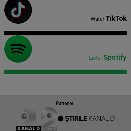
TikTok
Watch
Spotify
Listen
Parteneri: