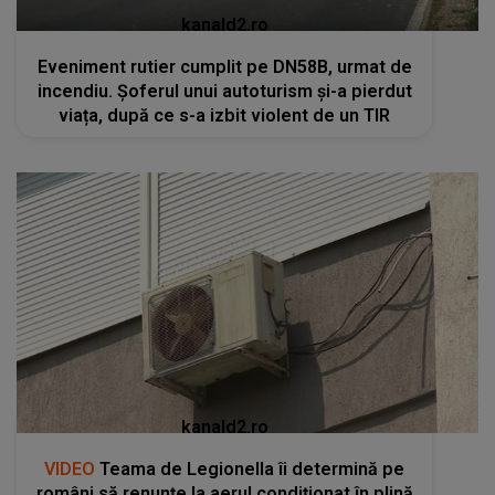
kanald2.ro
Eveniment rutier cumplit pe DN58B, urmat de
incendiu. Șoferul unui autoturism și-a pierdut
viața, după ce s-a izbit violent de un TIR
kanald2.ro
VIDEO
Teama de Legionella îi determină pe
români să renunțe la aerul condiționat în plină