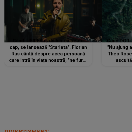
Când IUBIREA îți dă lumea peste
Când DORUL
cap, se lansează "Starleta". Florian
"Nu ajung 
Rus cântă despre acea persoană
Theo Rose 
care intră în viața noastră, "ne fură"
ascultă
toate PRIVIRILE, toate GÂNDURILE,
REGĂSIRI
tot UNIVERSUL și fără să ne dăm
trece pr
seama, ajunge să fie motivul
"Pentru t
pentru care zâmbim
departe 
DIVERTISMENT