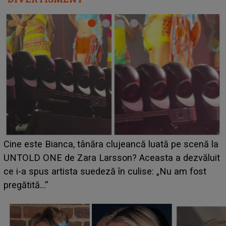
HOROSCOP 11 august 2026. Marte intră în Rac și
aduce tensiuni uriașe pentru o zodie! Conflictele
t
izbucnesc din senin în jurul ei, iar o situație dificilă
scapă de sub control