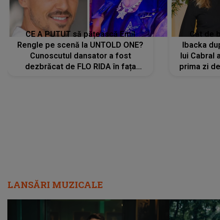
CE A PUTUT să pățească Emil
Cât de b
Rengle pe scenă la UNTOLD ONE?
Ibacka dup
Cunoscutul dansator a fost
lui Cabral a
dezbrăcat de FLO RIDA în fața
prima zi d
tuturor: „Mi-a dat hainele lui. Ce s-a
strălu
întâmplat mai exact...”
încre
LANSĂRI MUZICALE