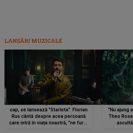
LANSĂRI MUZICALE
Când IUBIREA îți dă lumea peste
Când DORUL
cap, se lansează "Starleta". Florian
"Nu ajung 
Rus cântă despre acea persoană
Theo Rose 
care intră în viața noastră, "ne fură"
ascultă
toate PRIVIRILE, toate GÂNDURILE,
REGĂSIRI