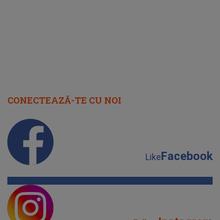
"I-am spus și ei în față, eu nu te
iubesc pentru că..."
CONECTEAZĂ-TE CU NOI
Facebook
Like