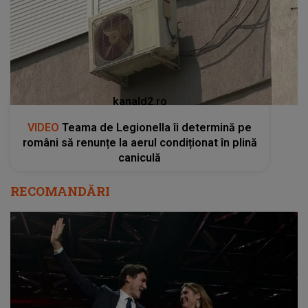
kanald2.ro
VIDEO
Teama de Legionella îi determină pe
români să renunțe la aerul condiționat în plină
caniculă
RECOMANDĂRI