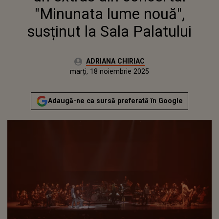
PALATULUI
"Minunata lume nouă",
susținut la Sala Palatului
Autor:
ADRIANA CHIRIAC
Publicat:
marți, 18 noiembrie 2025
Adaugă-ne ca sursă preferată în Google