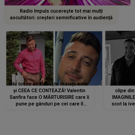
Radio Impuls cucerește tot mai mulți
ascultători: creșteri semnificative în audiență
Nu tot ce strălucește în viață este
CE S-A Î
și CEEA CE CONTEAZĂ! Valentin
clipe din
Sanfira face O MĂRTURISIRE care îi
IMAGINIL
pune pe gânduri pe cei care îl
scot la ive
urmăresc în ONLINE. Mesajul
despre 
artistului este despre ceva ce
uităm cu toții, uneori: "La final, nu
vom..."