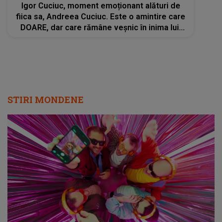
Igor Cuciuc, moment emoționant alături de
fiica sa, Andreea Cuciuc. Este o amintire care
DOARE, dar care rămâne veșnic în inima lui:
"Câte concerte urmau, câte duete noi…dar
visele ni s-au spulberat pe 15 Noiembrie"
STIRI MONDENE