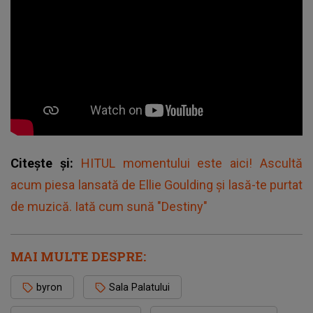
Citește și:
HITUL momentului este aici! Ascultă
acum piesa lansată de Ellie Goulding și lasă-te purtat
de muzică. Iată cum sună "Destiny"
MAI MULTE DESPRE:
byron
Sala Palatului