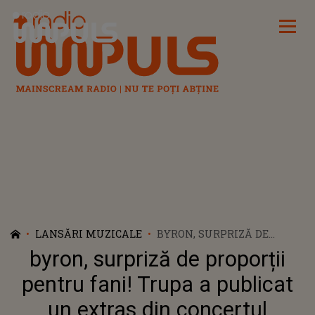
Radio Impuls
LANSĂRI MUZICALE
BYRON, SURPRIZĂ DE
PROPORȚII PENTRU FANI!
byron, surpriză de proporții
TRUPA A PUBLICAT UN
EXTRAS DIN CONCERTUL
pentru fani! Trupa a publicat
"MINUNATA LUME NOUĂ",
un extras din concertul
SUSȚINUT LA SALA