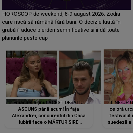
HOROSCOP de weekend, 8-9 august 2026. Zodia
care riscă să rămână fără bani. O decizie luată în
grabă îi aduce pierderi semnificative și îi dă toate
planurile peste cap
Emanuel a ținut ACEST DETALIU
LINE-UP U
ASCUNS până acum! În fața
ce oră urc
Alexandrei, concurentul din Casa
festivalul
Iubirii face o MĂRTURISIRE
suedeză a a
NEAȘTEPTATĂ despre mama sa:
s-a film