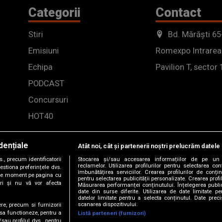
Categorii
Contact
Stiri
Bd. Mărăști 65
Emisiuni
Romexpo Intrarea
Echipa
Pavilion T, sector 
PODCAST
Concursuri
HOT40
dențiale
Atât noi, cât și partenerii noștri prelucrăm datele 
, precum identificatorii
Stocarea și/sau accesarea informațiilor de pe un 
reclamelor. Utilizarea profilurilor pentru selectarea con
estiona preferințele dvs.
îmbunătățirea serviciilor. Crearea profilurilor de conținu
orice moment pe pagina cu
pentru selectarea publicității personalizate. Crearea profil
ștri și nu vă vor afecta
Măsurarea performanței conținutului. Înțelegerea public
date din surse diferite. Utilizarea de date limitate pen
datelor limitate pentru a selecta conținutul. Date preci
scanarea dispozitivului.
ere, precum si furnizorii
 sa functioneze, pentru a
Listă parteneri (furnizori)
/sau profilul dvs., pentru