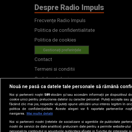
Despre Radio Impuls
Frecvențe Radio Impuls
Politica de confidentialitate
Politica de cookies
Gestionați preferințele
Contact
Termeni si conditii
Cod deontologic
Nouă ne pasă ca datele tale personale să rămână confi
Regulamente
Noi și partenerii noștri
589
stocăm și/sau accesăm informații pe dispozitivul dvs.
cookie unici pentru prelucrarea datelor cu caracter personal. Puteți accepta sau g
făcând clic mai jos, respectiv vă puteți opune utilizării unui interes legitim în 
politica de confidențialitate. Aceste alegeri vor fi raportate partenerilor no
navigarea.
Mai multe detalii
Noi si partenerii nostri (retelele de socializare si agentiile de publicitate parten
nostri de servicii de date analitice) prelucram date pentru a permite website-ului
personaliza continutul si anunturile publicitare afisate in functie de interesele si