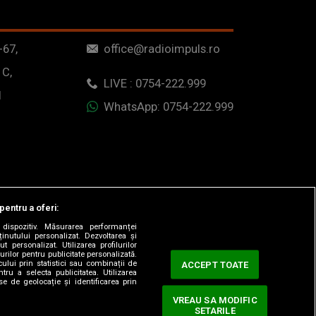
-67,
office@radioimpuls.ro
 C,
LIVE : 0754-222.999
1
WhatsApp: 0754-222.999
pentru a oferi:
dispozitiv. Măsurarea performanței
ținutului personalizat. Dezvoltarea și
t personalizat. Utilizarea profilurilor
urilor pentru publicitate personalizată.
ului prin statistici sau combinații de
ACCEPT TOATE
tru a selecta publicitatea. Utilizarea
se de geolocație și identificarea prin
VREAU SA MODIFIC
SETARILE