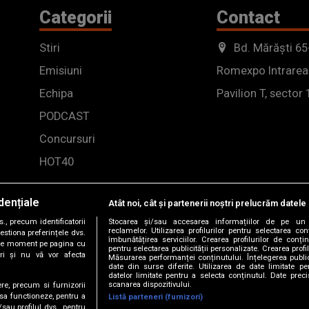
Categorii
Contact
Stiri
Bd. Mărăști 65
Emisiuni
Romexpo Intrarea
Echipa
Pavilion T, sector 
PODCAST
Concursuri
HOT40
dențiale
Atât noi, cât și partenerii noștri prelucrăm datele 
, precum identificatorii
Stocarea și/sau accesarea informațiilor de pe un 
reclamelor. Utilizarea profilurilor pentru selectarea con
estiona preferințele dvs.
îmbunătățirea serviciilor. Crearea profilurilor de conținu
orice moment pe pagina cu
pentru selectarea publicității personalizate. Crearea profil
ștri și nu vă vor afecta
Măsurarea performanței conținutului. Înțelegerea public
date din surse diferite. Utilizarea de date limitate pen
datelor limitate pentru a selecta conținutul. Date preci
scanarea dispozitivului.
ere, precum si furnizorii
 sa functioneze, pentru a
Listă parteneri (furnizori)
/sau profilul dvs., pentru