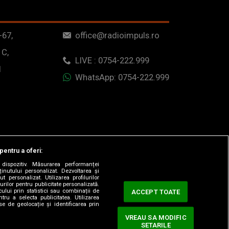
-67,
office@radioimpuls.ro
 C,
LIVE : 0754-222.999
1
WhatsApp: 0754-222.999
pentru a oferi:
dispozitiv. Măsurarea performanței
ținutului personalizat. Dezvoltarea și
t personalizat. Utilizarea profilurilor
urilor pentru publicitate personalizată.
ului prin statistici sau combinații de
ACCEPT TOATE
tru a selecta publicitatea. Utilizarea
se de geolocație și identificarea prin
VREAU SA MODIFIC
SETARILE