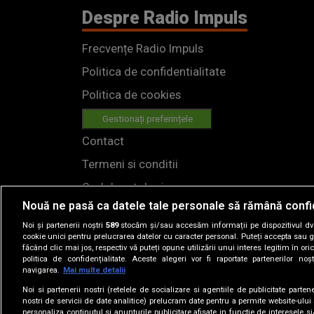
Despre Radio Impuls
Frecvențe Radio Impuls
Politica de confidentialitate
Politica de cookies
Gestionați preferințele
Contact
Termeni si conditii
Cod deontologic
Nouă ne pasă ca datele tale personale să rămână confi
Regulamente
Noi și partenerii noștri
589
stocăm și/sau accesăm informații pe dispozitivul dvs.
cookie unici pentru prelucrarea datelor cu caracter personal. Puteți accepta sau g
făcând clic mai jos, respectiv vă puteți opune utilizării unui interes legitim în 
politica de confidențialitate. Aceste alegeri vor fi raportate partenerilor no
navigarea.
Mai multe detalii
Noi si partenerii nostri (retelele de socializare si agentiile de publicitate parten
nostri de servicii de date analitice) prelucram date pentru a permite website-ului
personaliza continutul si anunturile publicitare afisate in functie de interesele si