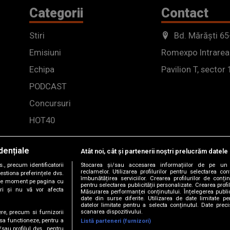
Categorii
Contact
Stiri
Bd. Mărăști 65
Emisiuni
Romexpo Intrarea
Echipa
Pavilion T, sector 
PODCAST
Concursuri
HOT40
dențiale
Atât noi, cât și partenerii noștri prelucrăm datele 
, precum identificatorii
Stocarea și/sau accesarea informațiilor de pe un 
reclamelor. Utilizarea profilurilor pentru selectarea con
estiona preferințele dvs.
îmbunătățirea serviciilor. Crearea profilurilor de conținu
orice moment pe pagina cu
pentru selectarea publicității personalizate. Crearea profil
ștri și nu vă vor afecta
Măsurarea performanței conținutului. Înțelegerea public
date din surse diferite. Utilizarea de date limitate pen
datelor limitate pentru a selecta conținutul. Date preci
scanarea dispozitivului.
ere, precum si furnizorii
 sa functioneze, pentru a
Listă parteneri (furnizori)
/sau profilul dvs., pentru