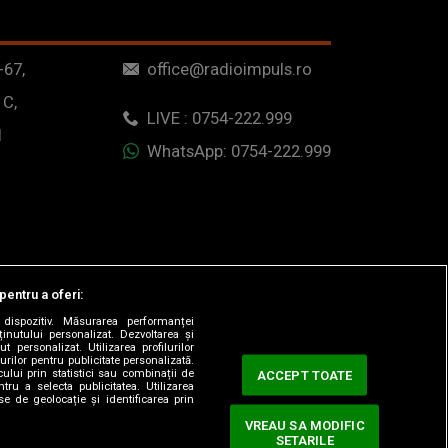
-67,
office@radioimpuls.ro
 C,
LIVE : 0754-222.999
1
WhatsApp: 0754-222.999
pentru a oferi:
dispozitiv. Măsurarea performanței
ținutului personalizat. Dezvoltarea și
t personalizat. Utilizarea profilurilor
urilor pentru publicitate personalizată.
ului prin statistici sau combinații de
ACCEPT TOATE
tru a selecta publicitatea. Utilizarea
se de geolocație și identificarea prin
VREAU SA MODIFIC
SETARILE