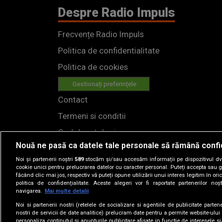
Despre Radio Impuls
Frecvențe Radio Impuls
Politica de confidentialitate
Politica de cookies
Gestionați preferințele
Contact
Termeni si conditii
Cod deontologic
Nouă ne pasă ca datele tale personale să rămână confi
Regulamente
Noi și partenerii noștri
589
stocăm și/sau accesăm informații pe dispozitivul dvs.
cookie unici pentru prelucrarea datelor cu caracter personal. Puteți accepta sau g
făcând clic mai jos, respectiv vă puteți opune utilizării unui interes legitim în 
politica de confidențialitate. Aceste alegeri vor fi raportate partenerilor no
navigarea.
Mai multe detalii
Noi si partenerii nostri (retelele de socializare si agentiile de publicitate parten
nostri de servicii de date analitice) prelucram date pentru a permite website-ului
personaliza continutul si anunturile publicitare afisate in functie de interesele si