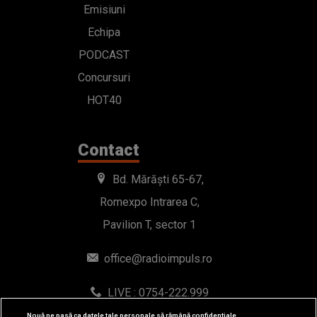
Emisiuni
Echipa
PODCAST
Concursuri
HOT40
Contact
Bd. Mărăști 65-67,
Romexpo Intrarea C,
Pavilion T, sector 1
office@radioimpuls.ro
LIVE : 0754-222.999
WhatsApp: 0754-222.999
Nouă ne pasă ca datele tale personale să rămână confidențiale