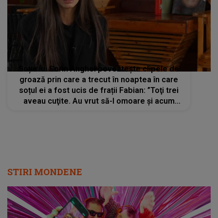
Soția lui Sorin Anghel povestește clipele de
groază prin care a trecut în noaptea în care
soțul ei a fost ucis de frații Fabian: ”Toţi trei
aveau cuţite. Au vrut să-l omoare şi acum
sunt liberi”
STIRI MONDENE