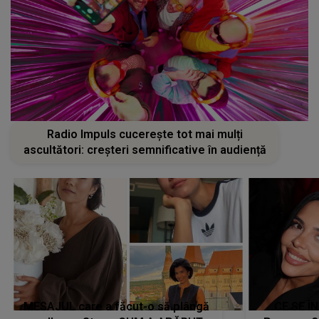
Radio Impuls cucerește tot mai mulți
ascultători: creșteri semnificative în audiență
MESAJUL care a făcut-o să plângă
CE SE Î