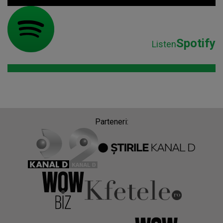
Spotify
Listen
Parteneri: