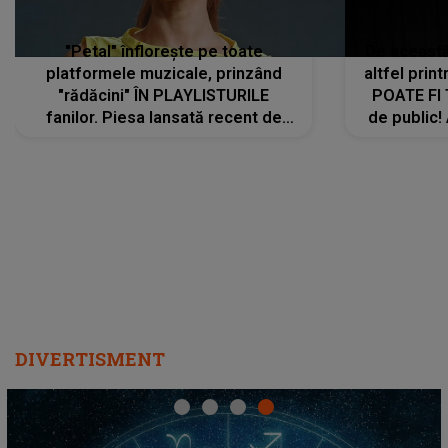
"Petal" înflorește pe toate
De această 
platformele muzicale, prinzând
altfel prin
"rădăcini" ÎN PLAYLISTURILE
POATE FI
fanilor. Piesa lansată recent de
de public!
Ariana Grande îi face pe
a lansat V
ascultători SĂ O ASCULTE PE
REPEAT
DIVERTISMENT