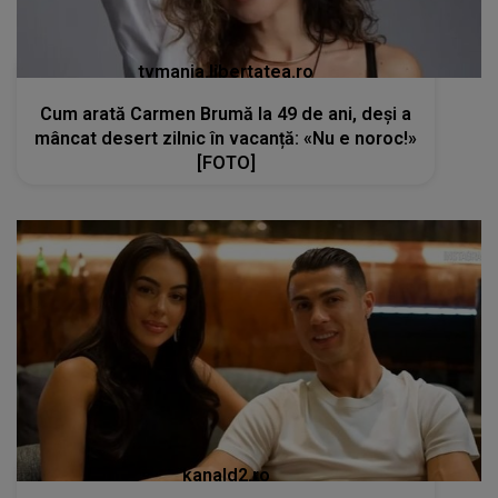
tvmania.libertatea.ro
Cum arată Carmen Brumă la 49 de ani, deși a
mâncat desert zilnic în vacanță: «Nu e noroc!»
[FOTO]
kanald2.ro