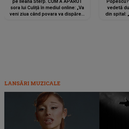
pe Ileana Sterp. CUM A APĂRUT
Popescu?
sora lui Culiță în mediul online: „Va
vedetă du
veni ziua când povara va dispărea,
din spital:
iar lacrimile...”
LANSĂRI MUZICALE