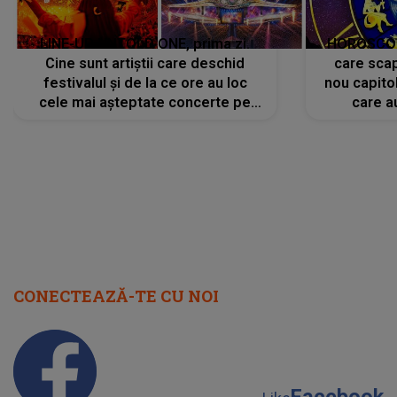
LINE-UP UNTOLD ONE, prima zi.
HOROSCOP 
Cine sunt artiștii care deschid
care scap
festivalul și de la ce ore au loc
nou capitol
cele mai așteptate concerte pe
care a
scena principală?
perioadă 
CONECTEAZĂ-TE CU NOI