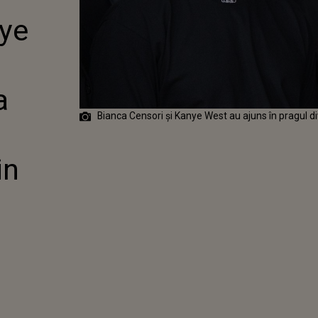
COLUL” DE LA
nye
! CU CÂTE
E PLEACĂ DIN
CĂSNICIE?
a
Bianca Censori și Kanye West au ajuns în pragul d
in