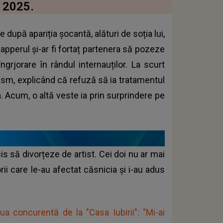
 2025.
upă apariția șocantă, alături de soția lui,
pperul și-ar fi fortaț partenera să pozeze
ngrjorare în rândul internauților. La scurt
tism, explicând că refuză să ia tratamentul
. Acum, o altă veste ia prin surprindere pe
s să divorțeze de artist. Cei doi nu ar mai
ii care le-au afectat căsnicia și i-au adus
ua concurentă de la "Casa Iubirii": "Mi-ai