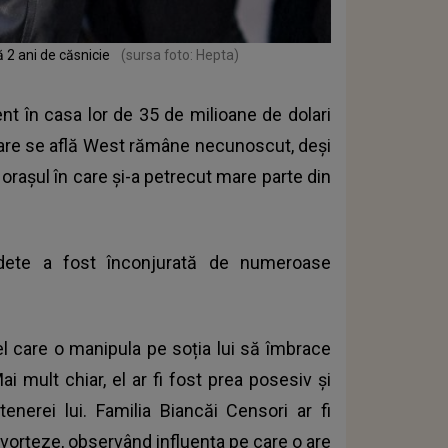
 2 ani de căsnicie
(sursa foto: Hepta)
nt în casa lor de 35 de milioane de dolari
 care se află West rămâne necunoscut, deși
orașul în care și-a petrecut mare parte din
vedete a fost înconjurată de numeroase
l care o manipula pe soția lui să îmbrace
i mult chiar, el ar fi fost prea posesiv și
enerei lui. Familia Biancăi Censori ar fi
ivorțeze, observând influența pe care o are