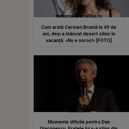
tvmania.libertatea.ro
Cum arată Carmen Brumă la 49 de
ani, deși a mâncat desert zilnic în
vacanță: «Nu e noroc!» [FOTO]
kanald2.ro
Momente dificile pentru Dan
Diaconescu. Fratele lui s-a stins din