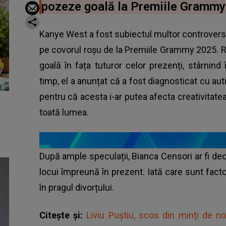
pozeze goală la Premiile Grammy
Kanye West a fost subiectul multor controverse d
pe covorul roșu de la Premiile Grammy 2025. Ra
goală în fața tuturor celor prezenți, stârnind î
timp, el a anunțat că a fost diagnosticat cu au
pentru că acesta i-ar putea afecta creativitatea
toată lumea.
După ample speculații, Bianca Censori ar fi deci
locui împreună în prezent. Iată care sunt factor
în pragul divorțului.
Citește și:
Liviu Puștiu, scos din minți de no