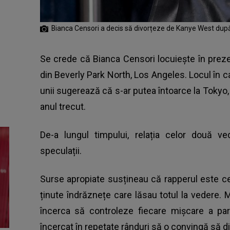
Bianca Censori a decis să divorțeze de Kanye West după
Se crede că Bianca Censori locuiește în preze
din Beverly Park North, Los Angeles. Locul în
unii sugerează că s-ar putea întoarce la Tokyo, 
anul trecut.
De-a lungul timpului, relația celor două 
speculații.
Surse apropiate susțineau că rapperul este ce
ținute îndrăznețe care lăsau totul la vedere. Ma
încerca să controleze fiecare mișcare a part
încercat în repetate rânduri să o convingă să d