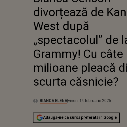
„SPECTA
divorțează de Ka
GRAMMY
MILIOAN
SCURTA 
West după
„spectacolul” de l
Grammy! Cu câte
milioane pleacă d
scurta căsnicie?
Publicat:
Autor:
vineri, 14 februarie 2025
Actualizat:
BIANCA ELENA
vineri, 14 februarie 2025
Adaugă-ne ca sursă preferată în Google