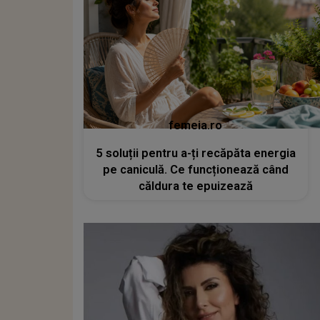
femeia.ro
5 soluții pentru a-ți recăpăta energia
pe caniculă. Ce funcționează când
căldura te epuizează