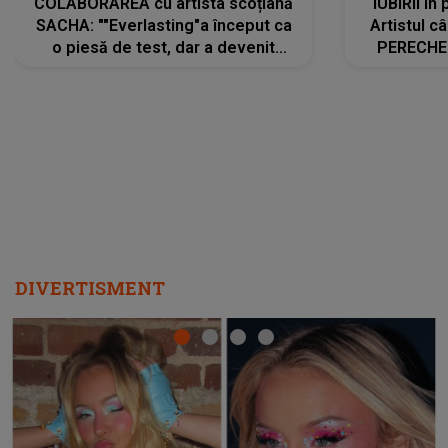
COLABORAREA cu artista scoțiană
IUBIRII în
SACHA: ""Everlasting"a început ca
Artistul 
o piesă de test, dar a devenit
PERECHE 
imediat preferata fanilor. Sacha și
care aleg
cu mine știam că nu am putea să o
același dr
păstrăm doar pentru noi prea mult
R
timp"
DIVERTISMENT