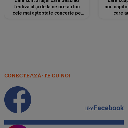
Cine sunt artiștii care deschid
care scap
festivalul și de la ce ore au loc
nou capitol
cele mai așteptate concerte pe
care a
scena principală?
perioadă 
CONECTEAZĂ-TE CU NOI
Facebook
Like