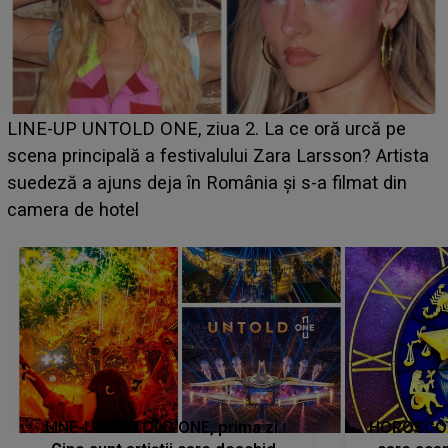
Ce a dezvăluit noua concurentă din "Casa Iubirii" l-a
luat prin surprindere pe Emanuel. CINE ESTE
BĂIATUL VIZAT de Alexandra?! Aflându-se în fața
faptului împlinit, A RECUNOSCUT IMEDIAT: "Am
avut..."
LINE-UP UNTOLD ONE, prima zi.
HOROSCOP 