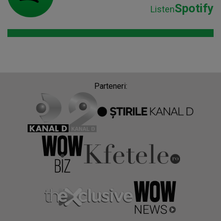
Spotify
Listen
Parteneri: