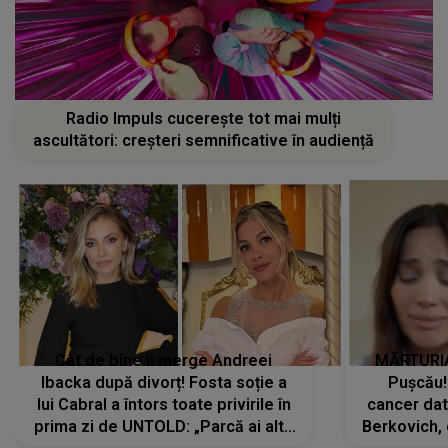
Radio Impuls cucerește tot mai mulți
ascultători: creșteri semnificative în audiență
Cât de bine îi merge Andreei
MĂRTURIA
Ibacka după divorț! Fosta soție a
Pușcău!
lui Cabral a întors toate privirile în
cancer dato
prima zi de UNTOLD: „Parcă ai altă
Berkovich, 