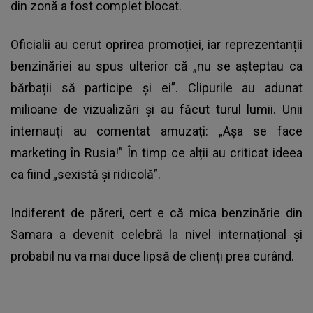
din zonă a fost complet blocat.
Oficialii au cerut oprirea promoției, iar reprezentanții
benzinăriei au spus ulterior că „nu se așteptau ca
bărbații să participe și ei”. Clipurile au adunat
milioane de vizualizări și au făcut turul lumii. Unii
internauți au comentat amuzați: „Așa se face
marketing în Rusia!” În timp ce alții au criticat ideea
ca fiind „sexistă și ridicolă”.
Indiferent de păreri, cert e că mica benzinărie din
Samara a devenit celebră la nivel internațional și
probabil nu va mai duce lipsă de clienți prea curând.