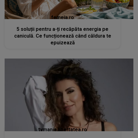
femeia.ro
5 soluții pentru a-ți recăpăta energia pe
caniculă. Ce funcționează când căldura te
epuizează
tvmania.libertatea.ro