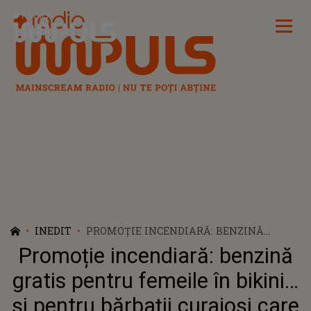
Radio Impuls
INEDIT
PROMOȚIE INCENDIARĂ: BENZINĂ
GRATIS PENTRU FEMEILE ÎN BIKINI… ȘI
Promoție incendiară: benzină
PENTRU BĂRBAȚII CURAJOȘI CARE LE-
AU IMITAT!
gratis pentru femeile în bikini…
și pentru bărbații curajoși care