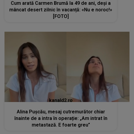
Cum arată Carmen Brumă la 49 de ani, deși a
mâncat desert zilnic în vacanță: «Nu e noroc!»
[FOTO]
kanald2.ro
Alina Pușcău, mesaj cutremurător chiar
înainte de a intra în operație: „Am intrat în
metastază. E foarte greu”