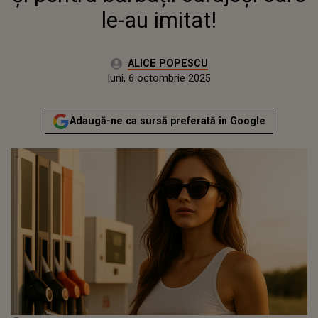
le-au imitat!
Autor:
ALICE POPESCU
Publicat:
luni, 6 octombrie 2025
Actualizat:
luni, 6 octombrie 2025
Adaugă-ne ca sursă preferată în Google