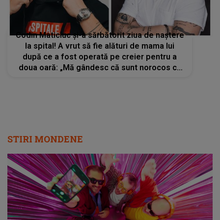
Codin Maticiuc și-a sărbătorit ziua de naștere
la spital! A vrut să fie alături de mama lui
după ce a fost operată pe creier pentru a
doua oară: „Mă gândesc că sunt norocos că
mi-am permis s-o operez”
STIRI MONDENE