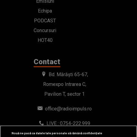
Emisiuni
Echipa
PODCAST
Concursuri
HOT40
Contact
Bd. Mărăști 65-67,
Romexpo Intrarea C,
Pavilion T, sector 1
office@radioimpuls.ro
LIVE : 0754-222.999
WhatsApp: 0754-222.999
Nouă ne pasă ca datele tale personale să rămână confidențiale