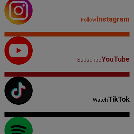
Instagram
Follow
YouTube
Subscribe
TikTok
Watch