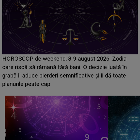
Emanuel a ținut ACEST DETALIU ASCUNS până
acum! În fața Alexandrei, concurentul din Casa Iubirii
face o MĂRTURISIRE NEAȘTEPTATĂ despre mama
sa: "I-am spus și ei în față, eu nu te iubesc pentru
că..."