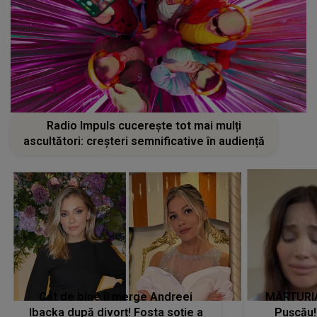
Radio Impuls cucerește tot mai mulți
ascultători: creșteri semnificative în audiență
Cât de bine îi merge Andreei
MĂRTURIA
Ibacka după divorț! Fosta soție a
Pușcău!