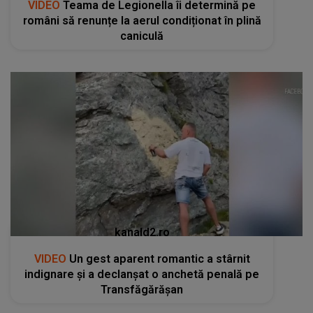
VIDEO
Teama de Legionella îi determină pe
români să renunțe la aerul condiționat în plină
caniculă
kanald2.ro
VIDEO
Un gest aparent romantic a stârnit
indignare și a declanșat o anchetă penală pe
Transfăgărășan