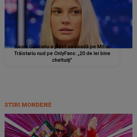
Laura Giurcanu a plătit să-l vadă pe Mihai
Trăistariu nud pe OnlyFans: „20 de lei bine
cheltuiţi”
STIRI MONDENE