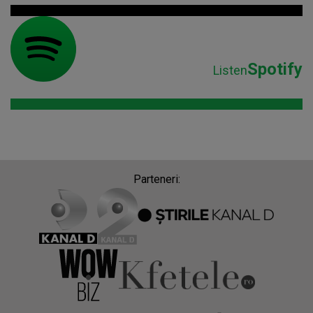
Spotify
Listen
Parteneri: