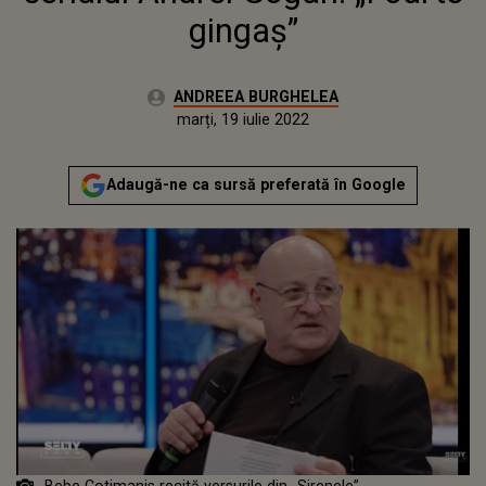
gingaș”
Autor:
ANDREEA BURGHELEA
Publicat:
luni, 8 februarie 2021
Actualizat:
marți, 19 iulie 2022
Adaugă-ne ca sursă preferată în Google
Bebe Cotimanis recită versurile din „Sirenele”