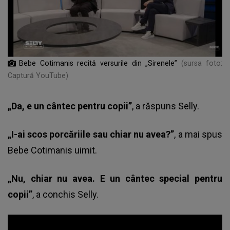
Bebe Cotimanis recită versurile din „Sirenele”
(sursa foto:
Captură YouTube)
„Da, e un cântec pentru copii”
, a răspuns Selly.
„I-ai scos porcăriile sau chiar nu avea?”
, a mai spus
Bebe Cotimanis uimit.
„Nu, chiar nu avea. E un cântec special pentru
copii”
, a conchis Selly.