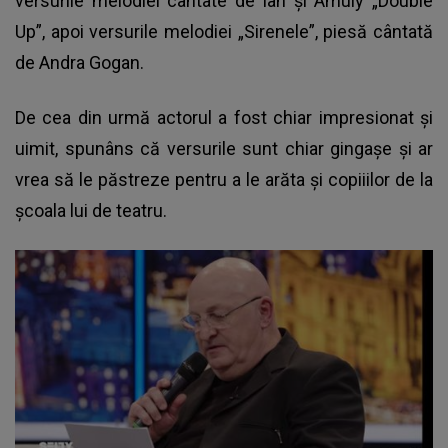
versurile melodiei cântate de Ian și Amuly „Double
Up”, apoi versurile melodiei „Sirenele”, piesă cântată
de Andra Gogan.
De cea din urmă actorul a fost chiar impresionat și
uimit, spunâns că versurile sunt chiar gingașe și ar
vrea să le păstreze pentru a le arăta și copiiilor de la
școala lui de teatru.