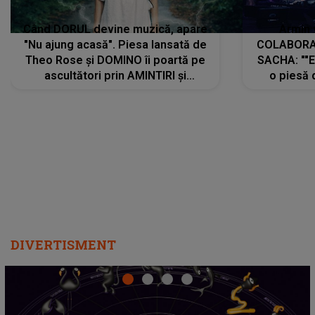
Când DORUL devine muzică, apare
Armin 
"Nu ajung acasă". Piesa lansată de
COLABORAR
Theo Rose și DOMINO îi poartă pe
SACHA: ""E
ascultători prin AMINTIRI și
o piesă 
REGĂSIRI, iar drumul emoțiilor
imediat pre
trece prin sufletul publicului:
cu mine șt
"Pentru toți cei care au plecat
păstrăm do
departe ca să le fie mai bine"
DIVERTISMENT