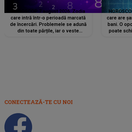
HOROSCOP 7 august 2026. Zodia
HOROSCOP 
care intră într-o perioadă marcată
care are șa
de încercări. Problemele se adună
bani. O opo
din toate părțile, iar o veste
poate schi
neașteptată îi dă planurile peste
la
cap
CONECTEAZĂ-TE CU NOI