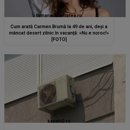
tvmania.libertatea.ro
Cum arată Carmen Brumă la 49 de ani, deși a
mâncat desert zilnic în vacanță: «Nu e noroc!»
[FOTO]
kanald2.ro