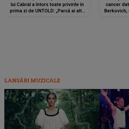
lui Cabral a întors toate privirile în
cancer dato
prima zi de UNTOLD: „Parcă ai altă
Berkovich, 
strălucire, emani putere,
accident ru
încredere, siguranță...”
Dacă nu 
LANSĂRI MUZICALE