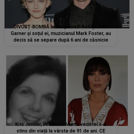
DIVORȚ-BOMBĂ la Hollywood! Actrița Julia
Garner și soțul ei, muzicianul Mark Foster, au
decis să se separe după 6 ani de căsnicie
Kris Jenner, ÎN DOLIU! Mama vedetei s-a
stins din viață la vârsta de 91 de ani. CE