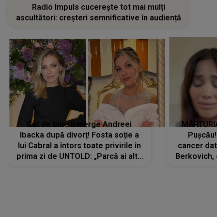
Radio Impuls cucerește tot mai mulți
ascultători: creșteri semnificative în audiență
Cât de bine îi merge Andreei
MĂRTURIA
Ibacka după divorț! Fosta soție a
Pușcău!
lui Cabral a întors toate privirile în
cancer dato
prima zi de UNTOLD: „Parcă ai altă
Berkovich, 
strălucire, emani putere,
accident ru
încredere, siguranță...”
Dacă nu 