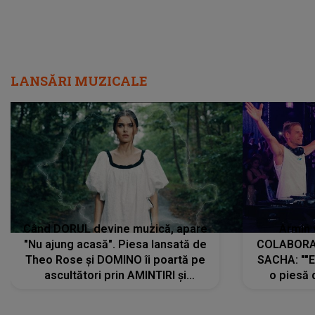
LANSĂRI MUZICALE
Când DORUL devine muzică, apare
Armin 
"Nu ajung acasă". Piesa lansată de
COLABORAR
Theo Rose și DOMINO îi poartă pe
SACHA: ""E
ascultători prin AMINTIRI și
o piesă 
REGĂSIRI, iar drumul emoțiilor
imediat pre
trece prin sufletul publicului:
cu mine șt