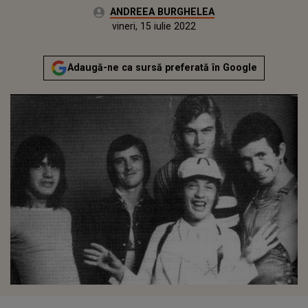
Autor:
ANDREEA BURGHELEA
Publicat:
vineri, 16 octombrie 2020
Actualizat:
vineri, 15 iulie 2022
Adaugă-ne ca sursă preferată în Google