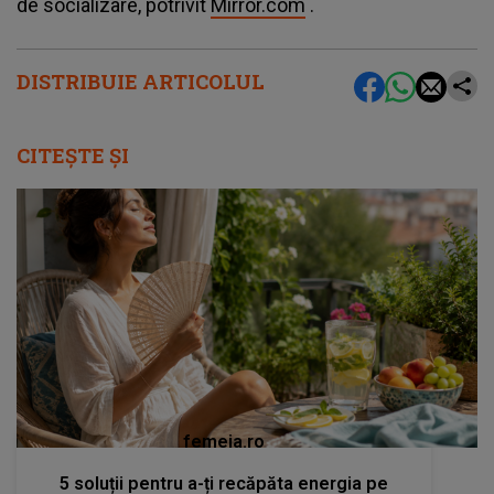
de socializare, potrivit
Mirror.com
.
DISTRIBUIE ARTICOLUL
CITEȘTE ȘI
femeia.ro
5 soluții pentru a-ți recăpăta energia pe