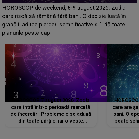
Emanuel a ținut ACEST DETALIU ASCUNS până
acum! În fața Alexandrei, concurentul din Casa Iubirii
face o MĂRTURISIRE NEAȘTEPTATĂ despre mama
sa: "I-am spus și ei în față, eu nu te iubesc pentru
că..."
HOROSCOP 7 august 2026. Zodia
HOROSCOP 
care intră într-o perioadă marcată
care are șa
de încercări. Problemele se adună
bani. O opo
din toate părțile, iar o veste
poate schi
neașteptată îi dă planurile peste
la
cap