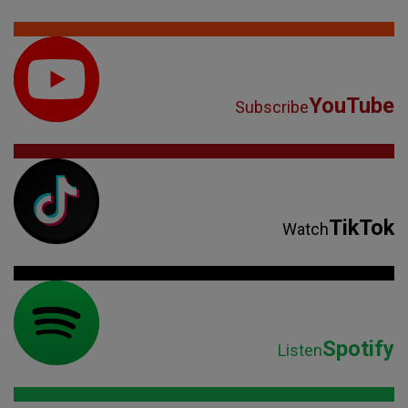
YouTube
Subscribe
TikTok
Watch
Spotify
Listen