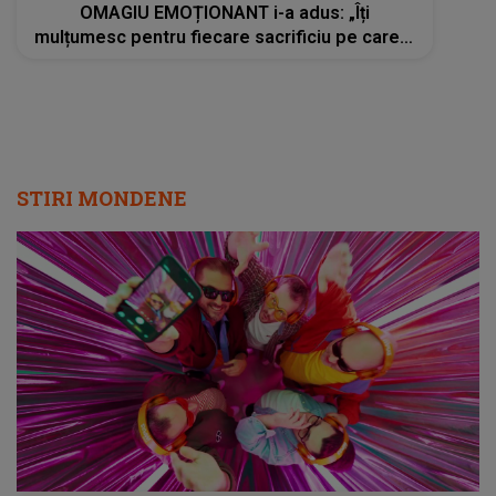
OMAGIU EMOȚIONANT i-a adus: „Îți
mulțumesc pentru fiecare sacrificiu pe care l-
ai făcut. Inimile noastre sunt sfâșiate”
STIRI MONDENE