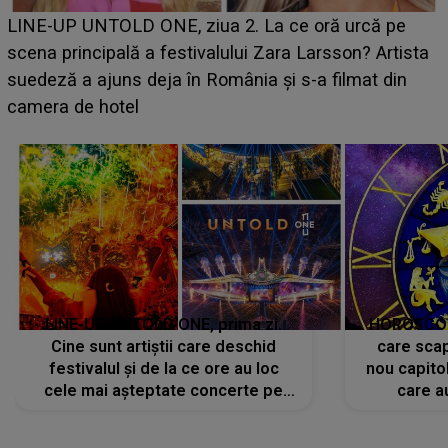
Ce a dezvăluit noua concurentă din "Casa Iubirii" l-a
luat prin surprindere pe Emanuel. CINE ESTE
BĂIATUL VIZAT de Alexandra?! Aflându-se în fața
faptului împlinit, A RECUNOSCUT IMEDIAT: "Am
avut..."
LINE-UP UNTOLD ONE, prima zi.
HOROSCOP 
Cine sunt artiștii care deschid
care scap
festivalul și de la ce ore au loc
nou capitol
cele mai așteptate concerte pe
care a
scena principală?
perioadă 