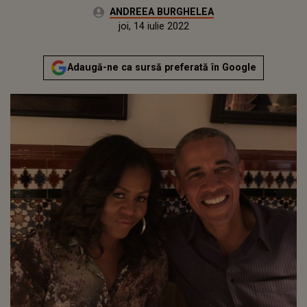
Autor:
ANDREEA BURGHELEA
Publicat:
miercuri, 7 octombrie 2020
Actualizat:
joi, 14 iulie 2022
Adaugă-ne ca sursă preferată în Google