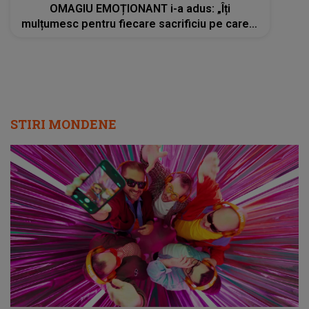
OMAGIU EMOȚIONANT i-a adus: „Îți
mulțumesc pentru fiecare sacrificiu pe care l-
ai făcut. Inimile noastre sunt sfâșiate”
STIRI MONDENE