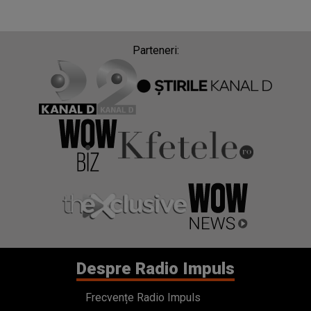
Parteneri:
Despre Radio Impuls
Frecvențe Radio Impuls