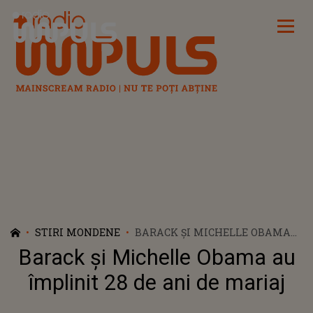
Radio Impuls
STIRI MONDENE
BARACK ȘI MICHELLE OBAMA
AU ÎMPLINIT 28 DE ANI DE
Barack și Michelle Obama au
MARIAJ
împlinit 28 de ani de mariaj