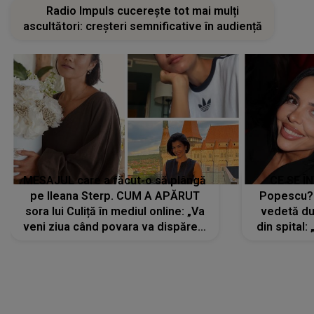
Radio Impuls cucerește tot mai mulți
ascultători: creșteri semnificative în audiență
MESAJUL care a făcut-o să plângă
CE SE Î
pe Ileana Sterp. CUM A APĂRUT
Popescu?
sora lui Culiță în mediul online: „Va
vedetă du
veni ziua când povara va dispărea,
din spital:
iar lacrimile...”