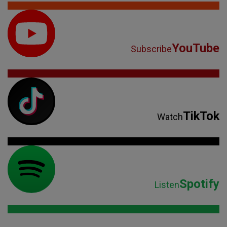
YouTube
Subscribe
TikTok
Watch
Spotify
Listen