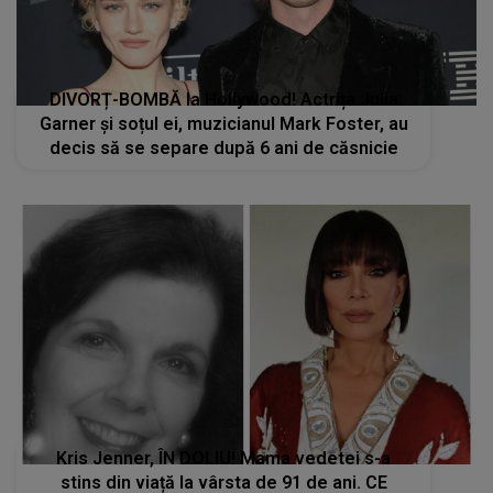
DIVORȚ-BOMBĂ la Hollywood! Actrița Julia
Garner și soțul ei, muzicianul Mark Foster, au
decis să se separe după 6 ani de căsnicie
Kris Jenner, ÎN DOLIU! Mama vedetei s-a
stins din viață la vârsta de 91 de ani. CE