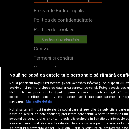
Frecvențe Radio Impuls
Politica de confidentialitate
Politica de cookies
Gestionați preferințele
Contact
Termeni si conditii
Cod deontologic
Nouă ne pasă ca datele tale personale să rămână confi
Regulamente
Noi și partenerii noștri
589
stocăm și/sau accesăm informații pe dispozitivul dvs.
cookie unici pentru prelucrarea datelor cu caracter personal. Puteți accepta sau g
făcând clic mai jos, respectiv vă puteți opune utilizării unui interes legitim în 
politica de confidențialitate. Aceste alegeri vor fi raportate partenerilor no
navigarea.
Mai multe detalii
Noi si partenerii nostri (retelele de socializare si agentiile de publicitate parten
nostri de servicii de date analitice) prelucram date pentru a permite website-ului
personaliza continutul si anunturile publicitare afisate in functie de interesele si
© 2019
a va oferi functionalitati aferente retelelor de socializare si pentru a analiza trafic
de drepturile prevazute de art. 15-22 din GDPR in legatura cu prelucrarea datel