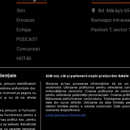
Stiri
Bd. Mărăști 65
Emisiuni
Romexpo Intrarea
Echipa
Pavilion T, sector 
PODCAST
Concursuri
HOT40
dențiale
Atât noi, cât și partenerii noștri prelucrăm datele 
, precum identificatorii
Stocarea și/sau accesarea informațiilor de pe un 
reclamelor. Utilizarea profilurilor pentru selectarea con
estiona preferințele dvs.
îmbunătățirea serviciilor. Crearea profilurilor de conținu
orice moment pe pagina cu
pentru selectarea publicității personalizate. Crearea profil
ștri și nu vă vor afecta
Măsurarea performanței conținutului. Înțelegerea public
date din surse diferite. Utilizarea de date limitate pen
datelor limitate pentru a selecta conținutul. Date preci
scanarea dispozitivului.
ere, precum si furnizorii
 sa functioneze, pentru a
Listă parteneri (furnizori)
/sau profilul dvs., pentru
-2026 DOGAN MEDIA INTERNATIONAL SA, Toate drepturile rez
ul pe website. Beneficiati
or cu caracter personal.