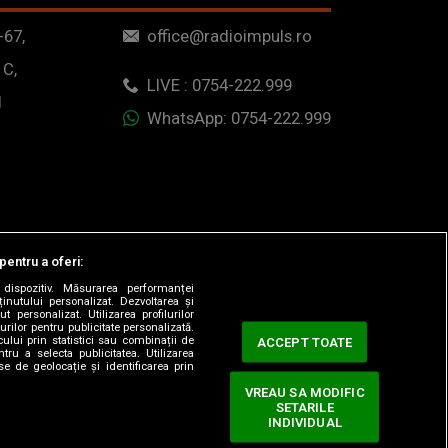
-67,
office@radioimpuls.ro
 C,
LIVE : 0754-222.999
1
WhatsApp: 0754-222.999
pentru a oferi:
dispozitiv. Măsurarea performanței
ținutului personalizat. Dezvoltarea și
t personalizat. Utilizarea profilurilor
urilor pentru publicitate personalizată.
ului prin statistici sau combinații de
ACCEPT TOATE
tru a selecta publicitatea. Utilizarea
se de geolocație și identificarea prin
VREAU SA MODIFIC
SETARILE
ervate.
INDIVIDUAL