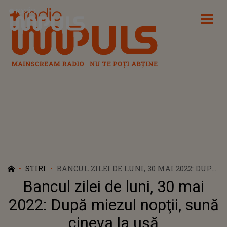
Radio Impuls
STIRI
BANCUL ZILEI DE LUNI, 30 MAI 2022: DUPĂ
MIEZUL NOPŢII, SUNĂ CINEVA LA UŞĂ
Bancul zilei de luni, 30 mai
2022: După miezul nopţii, sună
cineva la uşă