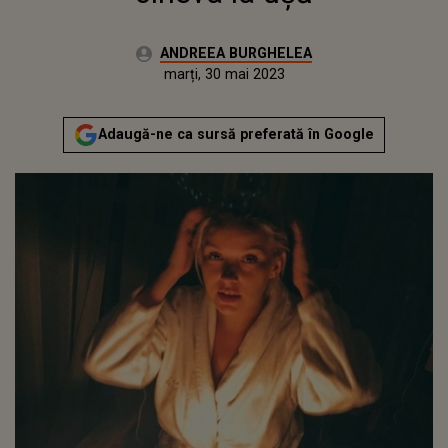
Autor:
ANDREEA BURGHELEA
Publicat:
luni, 30 mai 2022
Actualizat:
marți, 30 mai 2023
Adaugă-ne ca sursă preferată în Google