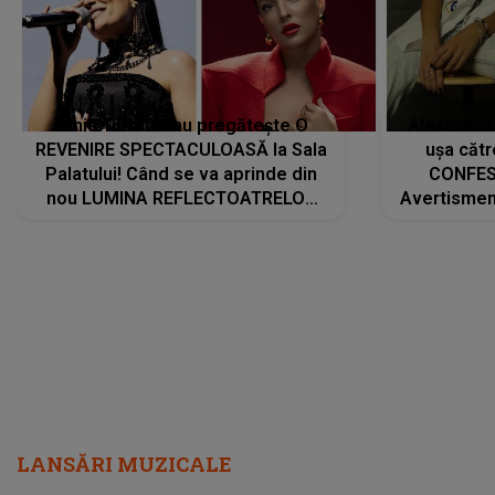
Tania Turtureanu pregătește O
Alexandra
REVENIRE SPECTACULOASĂ la Sala
ușa cătr
Palatului! Când se va aprinde din
CONFES
nou LUMINA REFLECTOATRELOR
Avertismentu
pentru artistă: " Vor fi multe
rămas ÎNT
cântece noi, în premieră. Cântece
au format-
care abia acum învață să respire"
"Am f
LANSĂRI MUZICALE