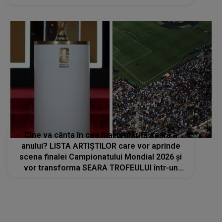
proiect strategic de..."
Cine va cânta în cea mai urmărită seară a
anului? LISTA ARTIȘTILOR care vor aprinde
scena finalei Campionatului Mondial 2026 și
vor transforma SEARA TROFEULUI într-un
show de neuitat: "Ceremonia de închidere va
încheia..."