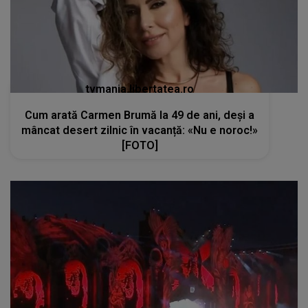
tvmania.libertatea.ro
Cum arată Carmen Brumă la 49 de ani, deși a
mâncat desert zilnic în vacanță: «Nu e noroc!»
[FOTO]