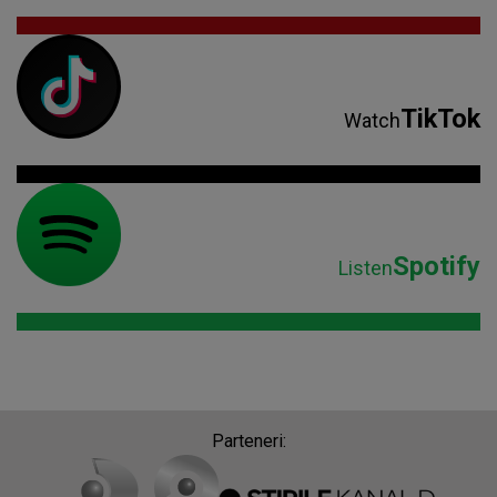
TikTok
Watch
Spotify
Listen
Parteneri: