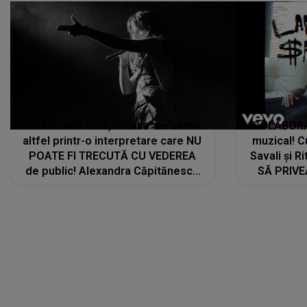
De această dată, "Dilaila" se simte
COLABORAR
altfel printr-o interpretare care NU
muzical! C
POATE FI TRECUTĂ CU VEDEREA
Savali și Ri
de public! Alexandra Căpitănescu
SĂ PRIV
a lansat VERSIUNEA LIVE a piesei