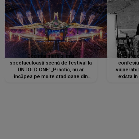
Cea mai mare și mai
Charli xc
spectaculoasă scenă de festival la
confesiu
UNTOLD ONE: „Practic, nu ar
vulnerabil
încăpea pe multe stadioane din
exista în
lume”. Evenimentul începe joi, 6
august 2026