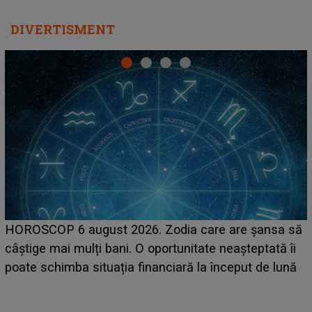
DIVERTISMENT
LINE-UP UNTOLD O
gust 2026. Zodia care are șansa să
care deschid fest
ți bani. O oportunitate neașteptată îi
așteptate concer
ituația financiară la început de lună