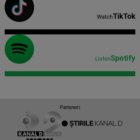
TikTok
Watch
Spotify
Listen
Parteneri: