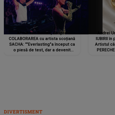
Armin van Buuren, despre
Andrei U
COLABORAREA cu artista scoțiană
IUBIRII în
SACHA: ""Everlasting"a început ca
Artistul 
o piesă de test, dar a devenit
PERECHE 
imediat preferata fanilor. Sacha și
care aleg
cu mine știam că nu am putea să o
același dr
păstrăm doar pentru noi prea mult
R
timp"
DIVERTISMENT