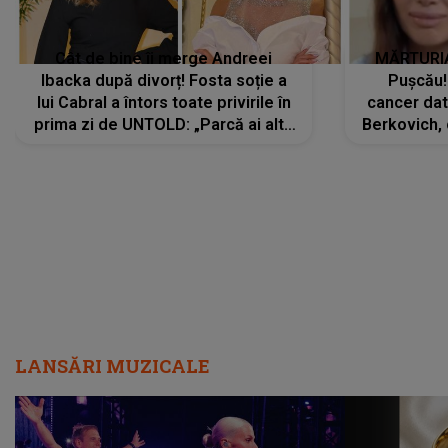
Cât de bine îi merge Andreei
MĂRTURIA
Ibacka după divorț! Fosta soție a
Pușcău!
lui Cabral a întors toate privirile în
cancer dato
prima zi de UNTOLD: „Parcă ai altă
Berkovich, 
strălucire, emani putere,
accident ru
încredere, siguranță...”
Dacă nu 
LANSĂRI MUZICALE