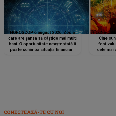
HOROSCOP 6 august 2026. Zodia
LINE-UP 
care are șansa să câștige mai mulți
Cine sunt
bani. O oportunitate neașteptată îi
festivalu
poate schimba situația financiară
cele mai 
la început de lună
sc
CONECTEAZĂ-TE CU NOI