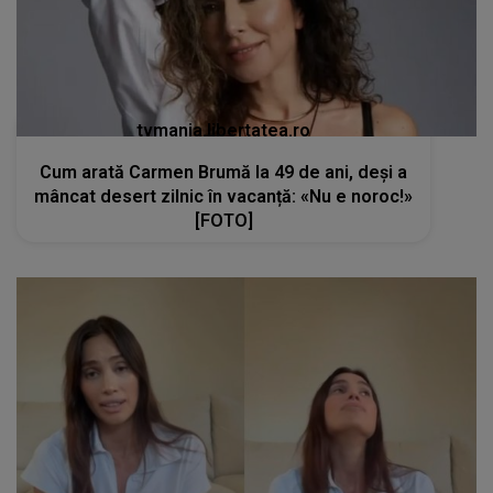
tvmania.libertatea.ro
Cum arată Carmen Brumă la 49 de ani, deși a
mâncat desert zilnic în vacanță: «Nu e noroc!»
[FOTO]