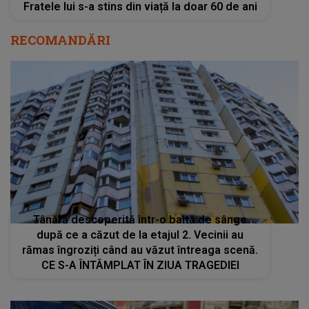
Fratele lui s-a stins din viață la doar 60 de ani
RECOMANDĂRI
Tânără descoperită într-o baltă de sânge
după ce a căzut de la etajul 2. Vecinii au
rămas îngroziți când au văzut întreaga scenă.
CE S-A ÎNTÂMPLAT ÎN ZIUA TRAGEDIEI