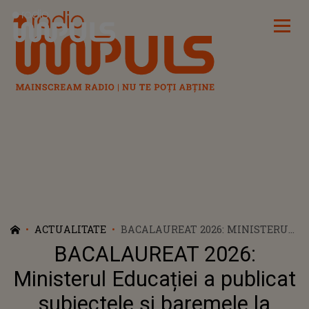
Radio Impuls
ACTUALITATE
BACALAUREAT 2026: MINISTERUL
EDUCAȚIEI A PUBLICAT
BACALAUREAT 2026:
SUBIECTELE ȘI BAREMELE LA
PROBA DE MATEMATICĂ
Ministerul Educației a publicat
subiectele și baremele la