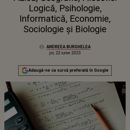
Logică, Psihologie,
Informatică, Economie,
Sociologie și Biologie
Autor:
ANDREEA BURGHELEA
Publicat:
miercuri, 22 iunie 2022
Actualizat:
joi, 22 iunie 2023
Adaugă-ne ca sursă preferată în Google