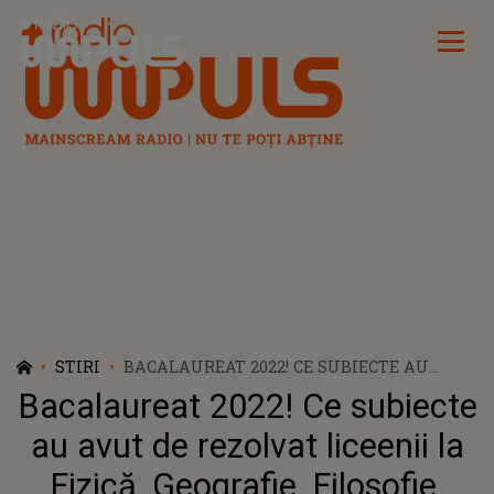
Radio Impuls
STIRI
BACALAUREAT 2022! CE SUBIECTE AU
AVUT DE REZOLVAT LICEENII LA FIZICĂ,
Bacalaureat 2022! Ce subiecte
GEOGRAFIE, FILOSOFIE. LOGICĂ,
PSIHOLOGIE, INFORMATICĂ, ECONOMIE,
au avut de rezolvat liceenii la
SOCIOLOGIE ȘI BIOLOGIE
Fizică, Geografie, Filosofie.