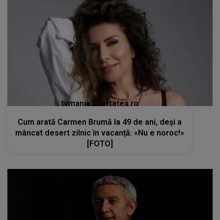
tvmania.libertatea.ro
Cum arată Carmen Brumă la 49 de ani, deși a
mâncat desert zilnic în vacanță: «Nu e noroc!»
[FOTO]