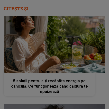
CITEȘTE ȘI
femeia.ro
5 soluții pentru a-ți recăpăta energia pe
caniculă. Ce funcționează când căldura te
epuizează