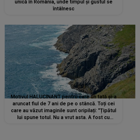
unică în România, unde timpul și gustul se
întâlnesc
Motivul HALUCINANT pentru care un tată și-a
aruncat fiul de 7 ani de pe o stâncă. Toți cei
care au văzut imaginile sunt oripilați: "Țipătul
lui spune totul. Nu a vrut asta. A fost cu
siguranță terifiant"