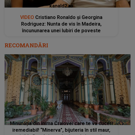
kanald2.ro
VIDEO
Cristiano Ronaldo și Georgina
Rodriguez: Nunta de vis în Madeira,
încununarea unei Iubiri de poveste
RECOMANDĂRI
Minunăția din inima Craiovei care te va cuceri
iremediabil! “Minerva”, bijuteria în stil maur,