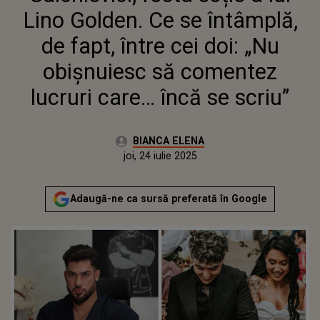
COMENTEZ LUCRURI CARE…
Lino Golden. Ce se întâmplă,
ÎNCĂ SE SCRIU”
de fapt, între cei doi: „Nu
obișnuiesc să comentez
lucruri care… încă se scriu”
Autor:
BIANCA ELENA
Publicat:
joi, 24 iulie 2025
Actualizat:
joi, 24 iulie 2025
Adaugă-ne ca sursă preferată în Google