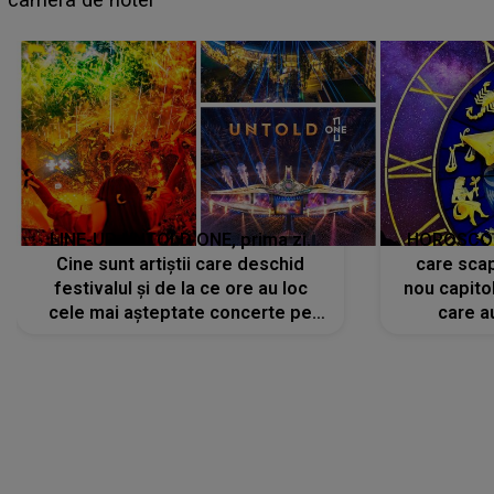
avut..."
LINE-UP UNTOLD ONE, prima zi.
HOROSCOP 
Cine sunt artiștii care deschid
care scap
festivalul și de la ce ore au loc
nou capitol
cele mai așteptate concerte pe
care a
scena principală?
perioadă 