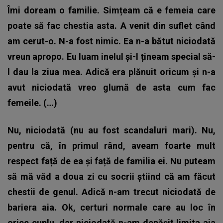
Îmi doream o familie. Simțeam că e femeia care
poate să fac chestia asta. A venit din suflet când
am cerut-o. N-a fost nimic. Ea n-a bătut niciodată
vreun apropo. Eu luam inelul și-l țineam special să-
l dau la ziua mea. Adică era plănuit oricum și n-a
avut niciodată vreo glumă de asta cum fac
femeile. (…)
Nu, niciodată (nu au fost scandaluri mari). Nu,
pentru că, în primul rând, aveam foarte mult
respect față de ea și față de familia ei. Nu puteam
să mă văd a doua zi cu socrii ştiind că am făcut
chestii de genul. Adică n-am trecut niciodată de
bariera aia. Ok, certuri normale care au loc în
orice cuplu, dar niciodată n-am depășit limita aia