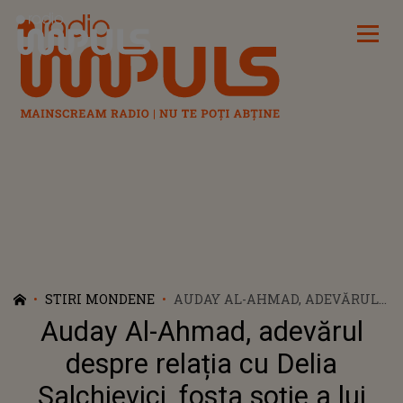
Radio Impuls
STIRI MONDENE
AUDAY AL-AHMAD, ADEVĂRUL
DESPRE RELAȚIA CU DELIA
Auday Al-Ahmad, adevărul
SALCHIEVICI, FOSTA SOȚIE A
LUI LINO GOLDEN. CE SE
despre relația cu Delia
ÎNTÂMPLĂ, DE FAPT, ÎNTRE CEI
Salchievici, fosta soție a lui
DOI: „NU OBIȘNUIESC SĂ