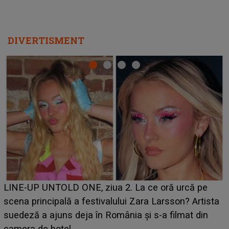
DIVERTISMENT
Ce a dezvăluit noua concurentă din "Casa Iubirii" l-a
luat prin surprindere pe Emanuel. CINE ESTE
BĂIATUL VIZAT de Alexandra?! Aflându-se în fața
faptului împlinit, A RECUNOSCUT IMEDIAT: "Am