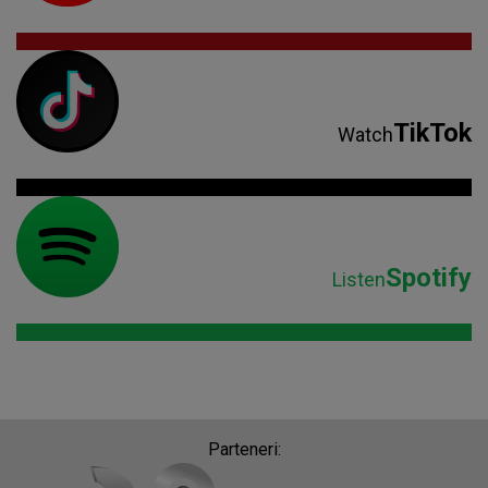
TikTok
Watch
Spotify
Listen
Parteneri: