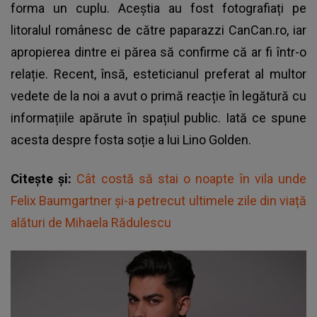
forma un cuplu. Aceștia au fost fotografiați pe
litoralul românesc de către paparazzi CanCan.ro, iar
apropierea dintre ei părea să confirme că ar fi într-o
relație. Recent, însă, esteticianul preferat al multor
vedete de la noi a avut o primă reacție în legătură cu
informațiile apărute în spațiul public. Iată ce spune
acesta despre fosta soție a lui Lino Golden.
Citește și:
Cât costă să stai o noapte în vila unde
Felix Baumgartner și-a petrecut ultimele zile din viață
alături de Mihaela Rădulescu