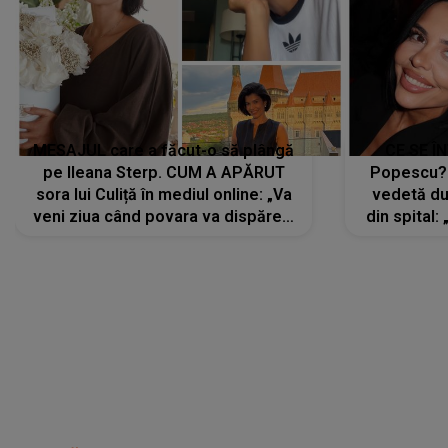
MESAJUL care a făcut-o să plângă
CE SE Î
pe Ileana Sterp. CUM A APĂRUT
Popescu?
sora lui Culiță în mediul online: „Va
vedetă du
veni ziua când povara va dispărea,
din spital:
iar lacrimile...”