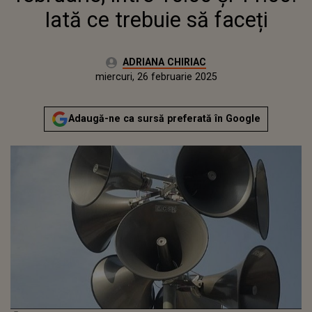
Iată ce trebuie să faceți
Autor:
ADRIANA CHIRIAC
Publicat:
miercuri, 26 februarie 2025
Actualizat:
miercuri, 26 februarie 2025
Adaugă-ne ca sursă preferată în Google