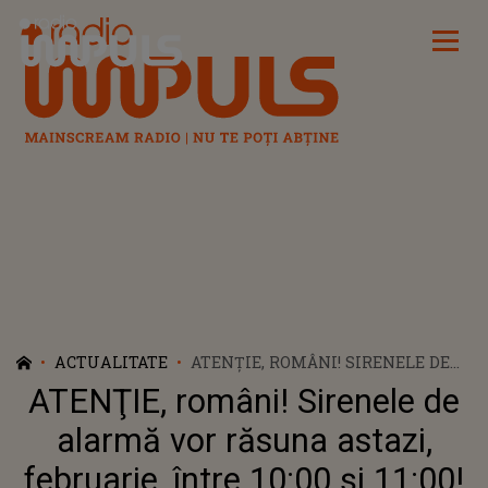
Radio Impuls
ACTUALITATE
ATENŢIE, ROMÂNI! SIRENELE DE
ALARMĂ VOR RĂSUNA ASTAZI,
ATENŢIE, români! Sirenele de
FEBRUARIE, ÎNTRE 10:00 ȘI 11:00!
IATĂ CE TREBUIE SĂ FACEȚI
alarmă vor răsuna astazi,
februarie, între 10:00 și 11:00!