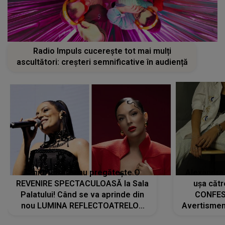
Radio Impuls cucerește tot mai mulți
ascultători: creșteri semnificative în audiență
Tania Turtureanu pregătește O
Alexandra
REVENIRE SPECTACULOASĂ la Sala
ușa cătr
Palatului! Când se va aprinde din
CONFES
nou LUMINA REFLECTOATRELOR
Avertismentu
pentru artistă: " Vor fi multe
rămas ÎNT