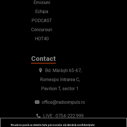
Emisiuni
Echipa
PODCAST
Concursuri
HOT40
Contact
Bd. Mărăști 65-67,
Romexpo Intrarea C,
Pavilion T, sector 1
office@radioimpuls.ro
LIVE : 0754-222.999
WhatsApp: 0754-222.999
Nouă ne pasă ca datele tale personale să rămână confidențiale