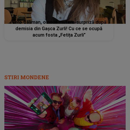
Vero Căliman, o nouă mutare-surpriză după
demisia din Gașca Zurli! Cu ce se ocupă
acum fosta „Fetița Zurli”
STIRI MONDENE