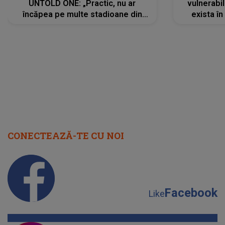
UNTOLD ONE: „Practic, nu ar
vulnerabil
încăpea pe multe stadioane din
exista în
lume”. Evenimentul începe joi, 6
august 2026
CONECTEAZĂ-TE CU NOI
Facebook
Like