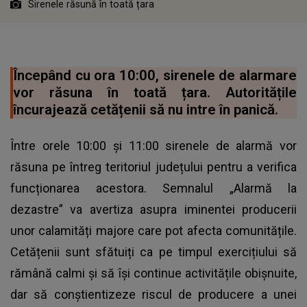
Sirenele răsună în toată țara
Începând cu ora 10:00, sirenele de alarmare
vor răsuna în toată țara. Autoritățile
încurajează cetățenii să nu intre în panică.
Între orele 10:00 și 11:00 sirenele de alarmă vor
răsuna pe întreg teritoriul județului pentru a verifica
funcționarea acestora. Semnalul „Alarmă la
dezastre” va avertiza asupra iminentei producerii
unor calamități majore care pot afecta comunitățile.
Cetățenii sunt sfătuiți ca pe timpul exercițiului să
rămână calmi și să își continue activitățile obișnuite,
dar să conștientizeze riscul de producere a unei