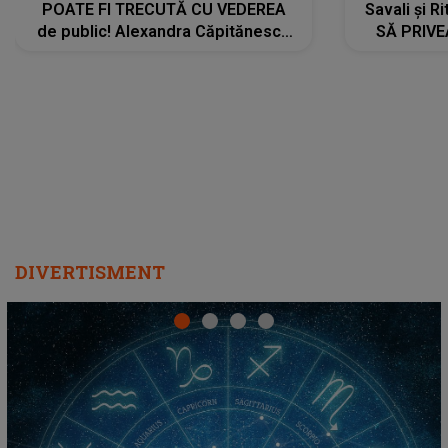
POATE FI TRECUTĂ CU VEDEREA
Savali și Ri
de public! Alexandra Căpitănescu
SĂ PRIV
a lansat VERSIUNEA LIVE a piesei
DIVERTISMENT