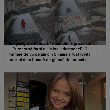
Imagini greu de privit: "E cumplit! E groaznic!
Puteam să fiu și eu în locul dumneaei". O
femeie de 35 de ani din Chiajna a fost lovită
mortal de o bucată de gheață desprinsă de
pe acoperișul unei clădiri