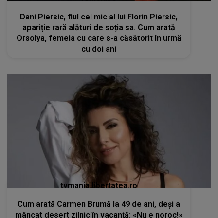
Dani Piersic, fiul cel mic al lui Florin Piersic,
apariție rară alături de soția sa. Cum arată
Orsolya, femeia cu care s-a căsătorit în urmă
cu doi ani
tvmania.libertatea.ro
Cum arată Carmen Brumă la 49 de ani, deși a
mâncat desert zilnic în vacanță: «Nu e noroc!»