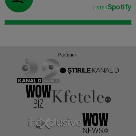
Spotify
Listen
Parteneri: