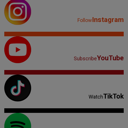
Instagram
Follow
YouTube
Subscribe
TikTok
Watch