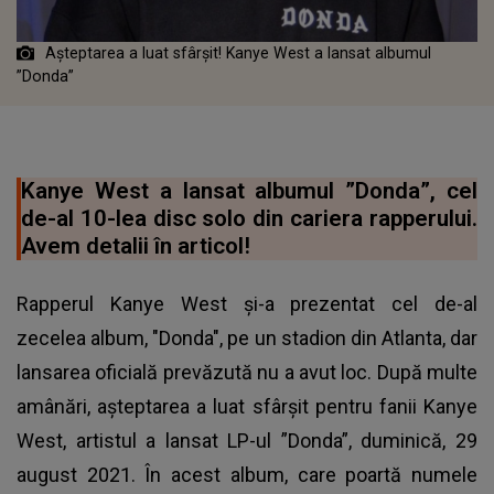
Așteptarea a luat sfârșit! Kanye West a lansat albumul
”Donda”
Kanye West a lansat albumul ”Donda”, cel
de-al 10-lea disc solo din cariera rapperului.
Avem detalii în articol!
Rapperul Kanye West şi-a prezentat cel de-al
zecelea album, "Donda", pe un stadion din Atlanta, dar
lansarea oficială prevăzută nu a avut loc. După multe
amânări, așteptarea a luat sfârșit pentru fanii Kanye
West, artistul a lansat LP-ul ”Donda”, duminică, 29
august 2021. În acest album, care poartă numele