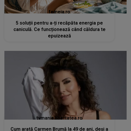
femeia.ro
5 soluții pentru a-ți recăpăta energia pe
caniculă. Ce funcționează când căldura te
epuizează
tvmania.libertatea.ro
Cum arată Carmen Brumă la 49 de ani, deși a