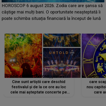
LINE-UP 
OP 6 august 2026. Zodia care are șansa să
scena pri
 mai mulți bani. O oportunitate neașteptată îi
suedeză 
chimba situația financiară la început de lună
camera d
LINE-UP UNTOLD ONE, prima zi.
HOROSCOP 
Cine sunt artiștii care deschid
care scap
festivalul și de la ce ore au loc
nou capitol
cele mai așteptate concerte pe
care a
scena principală?
perioadă 