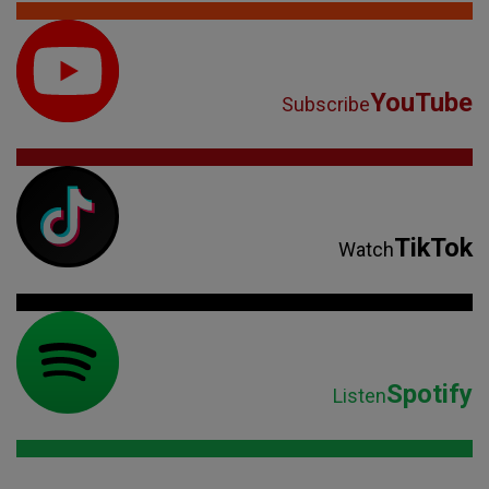
YouTube
Subscribe
TikTok
Watch
Spotify
Listen