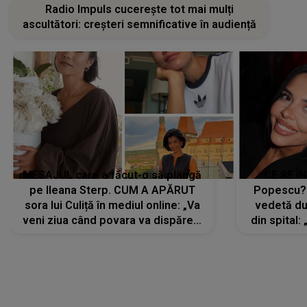
Radio Impuls cucerește tot mai mulți
ascultători: creșteri semnificative în audiență
MESAJUL care a făcut-o să plângă
CE SE Î
pe Ileana Sterp. CUM A APĂRUT
Popescu?
sora lui Culiță în mediul online: „Va
vedetă du
veni ziua când povara va dispărea,
din spital:
iar lacrimile...”