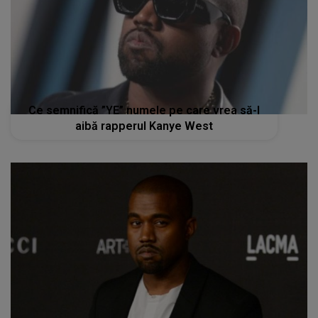
Ce semnifică ”YE” numele pe care vrea să-l
aibă rapperul Kanye West