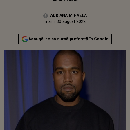
Autor:
ADRIANA MIHAELA
Publicat:
luni, 30 august 2021
Actualizat:
marți, 30 august 2022
Adaugă-ne ca sursă preferată în Google