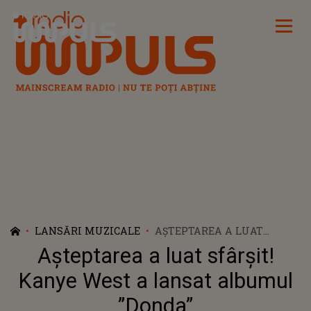
Radio Impuls
LANSĂRI MUZICALE
AȘTEPTAREA A LUAT
SFÂRȘIT! KANYE WEST A
Așteptarea a luat sfârșit!
LANSAT ALBUMUL ”DONDA”
Kanye West a lansat albumul
”Donda”