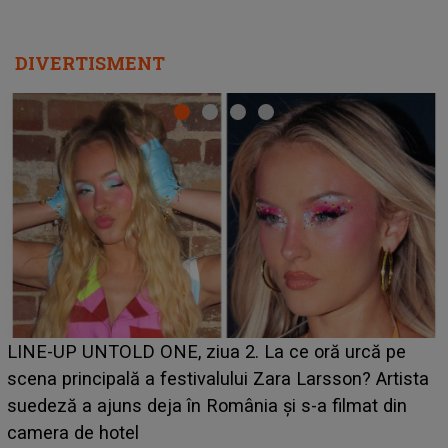
DIVERTISMENT
Ce a dezvăluit noua concurentă din "Casa Iubirii" l-a
luat prin surprindere pe Emanuel. CINE ESTE
BĂIATUL VIZAT de Alexandra?! Aflându-se în fața
faptului împlinit, A RECUNOSCUT IMEDIAT: "Am