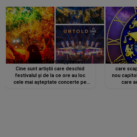
avut..."
LINE-UP UNTOLD ONE, prima zi.
HOROSCOP 
Cine sunt artiștii care deschid
care scap
festivalul și de la ce ore au loc
nou capitol
cele mai așteptate concerte pe
care a
scena principală?
perioadă 