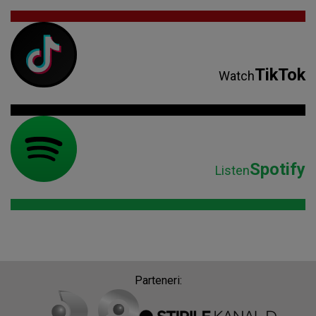
TikTok
Watch
Spotify
Listen
Parteneri: