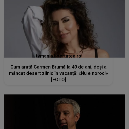
tvmania.libertatea.ro
Cum arată Carmen Brumă la 49 de ani, deși a
mâncat desert zilnic în vacanță: «Nu e noroc!»
[FOTO]