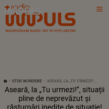
Radio Impuls
STIRI MONDENE
ASEARĂ, LA „TU URMEZI!”,
SITUAȚII PLINE DE
Aseară, la „Tu urmezi!”, situații
NEPREVĂZUT ȘI RĂSTURNĂRI
INEDITE DE SITUAȚIE! #ÎN
pline de neprevăzut și
RUNDA FINALĂ, 150 DE
răsturnări inedite de situație!
SECUNDE PENTRU 290.000 DE