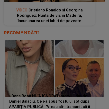
kanald2.ro
VIDEO
Cristiano Ronaldo și Georgina
Rodriguez: Nunta de vis în Madeira,
încununarea unei Iubiri de poveste
RECOMANDĂRI
Dana Roba NU A IGNORAT interviul dat de
Daniel Balaciu. Ce i-a spus fostului soț după
APARIȚIA PUBLICĂ: "Vreau să-i transmit că îi