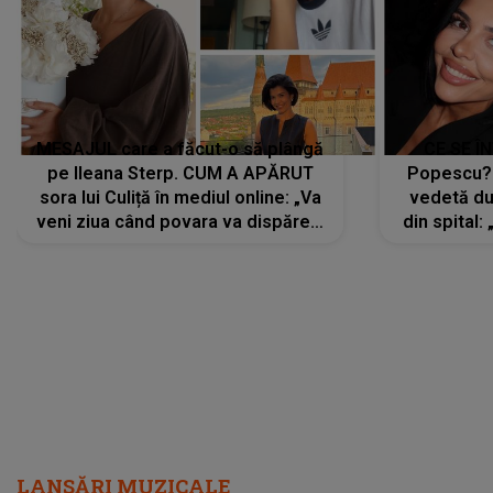
MESAJUL care a făcut-o să plângă
CE SE Î
pe Ileana Sterp. CUM A APĂRUT
Popescu?
sora lui Culiță în mediul online: „Va
vedetă du
veni ziua când povara va dispărea,
din spital:
iar lacrimile...”
LANSĂRI MUZICALE