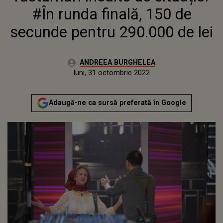
LEI
#În runda finală, 150 de
secunde pentru 290.000 de lei
Autor:
ANDREEA BURGHELEA
Publicat:
luni, 31 octombrie 2022
Actualizat:
luni, 31 octombrie 2022
Adaugă-ne ca sursă preferată în Google