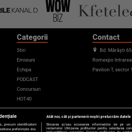
Categorii
Contact
Stiri
Bd. Mărăști 65
Emisiuni
Romexpo Intrarea
Echipa
Pavilion T, sector 
PODCAST
Concursuri
HOT40
dențiale
Atât noi, cât și partenerii noștri prelucrăm datele 
, precum identificatorii
Stocarea și/sau accesarea informațiilor de pe un 
reclamelor. Utilizarea profilurilor pentru selectarea con
estiona preferințele dvs.