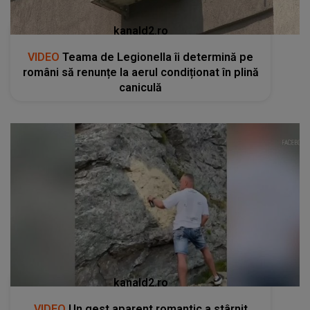
kanald2.ro
VIDEO
Teama de Legionella îi determină pe
români să renunțe la aerul condiționat în plină
caniculă
kanald2.ro
VIDEO
Un gest aparent romantic a stârnit