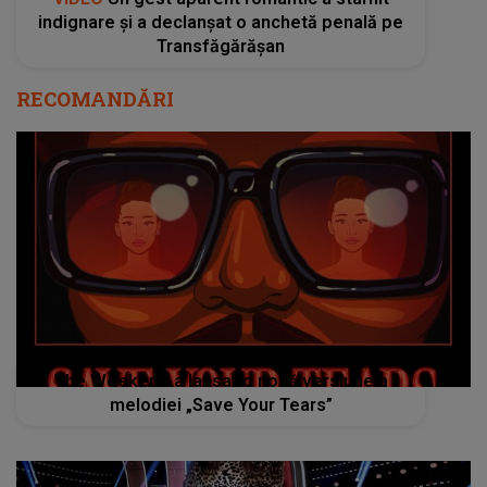
indignare și a declanșat o anchetă penală pe
Transfăgărășan
RECOMANDĂRI
The Weekend a lansat o nouă versiune a
melodiei „Save Your Tears”