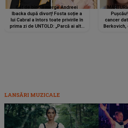
Cât de bine îi merge Andreei
MĂRTURIA
Ibacka după divorț! Fosta soție a
Pușcău!
lui Cabral a întors toate privirile în
cancer dato
prima zi de UNTOLD: „Parcă ai altă
Berkovich, 
strălucire, emani putere,
accident ru
încredere, siguranță...”
Dacă nu 
LANSĂRI MUZICALE