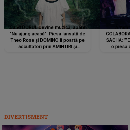
Când DORUL devine muzică, apare
Armin 
"Nu ajung acasă". Piesa lansată de
COLABORAR
Theo Rose și DOMINO îi poartă pe
SACHA: ""E
ascultători prin AMINTIRI și
o piesă 
REGĂSIRI, iar drumul emoțiilor
imediat pre
trece prin sufletul publicului:
cu mine șt
"Pentru toți cei care au plecat
păstrăm do
departe ca să le fie mai bine"
DIVERTISMENT