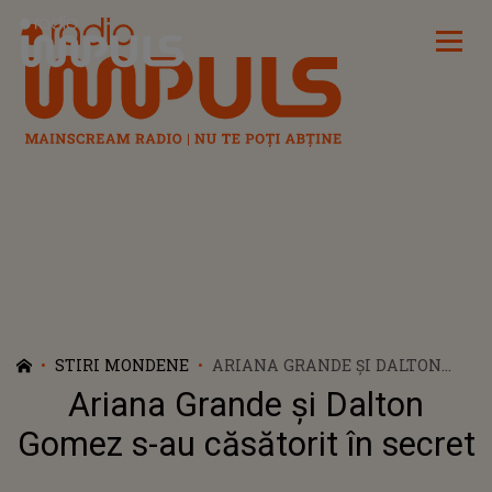
Radio Impuls
STIRI MONDENE
ARIANA GRANDE ȘI DALTON
GOMEZ S-AU CĂSĂTORIT ÎN
Ariana Grande și Dalton
SECRET
Gomez s-au căsătorit în secret