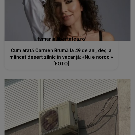
tvmania.libertatea.ro
Cum arată Carmen Brumă la 49 de ani, deși a
mâncat desert zilnic în vacanță: «Nu e noroc!»
[FOTO]