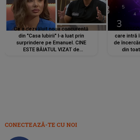
Ce a dezvăluit noua concurentă
HOROSCOP 
din "Casa Iubirii" l-a luat prin
care intră
surprindere pe Emanuel. CINE
de încercă
ESTE BĂIATUL VIZAT de
din toat
Alexandra?! Aflându-se în fața
neașteptat
faptului împlinit, A RECUNOSCUT
IMEDIAT: "Am avut..."
CONECTEAZĂ-TE CU NOI