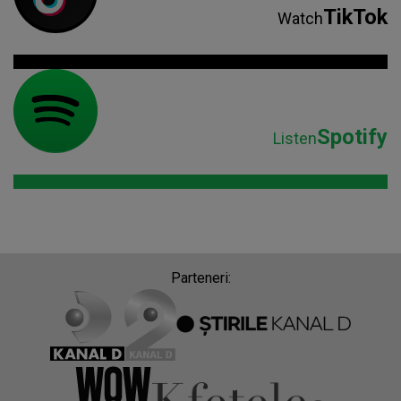
TikTok
Watch
Spotify
Listen
Parteneri: