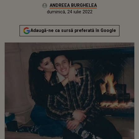
Autor:
ANDREEA BURGHELEA
Publicat:
miercuri, 19 mai 2021
Actualizat:
duminică, 24 iulie 2022
Adaugă-ne ca sursă preferată în Google