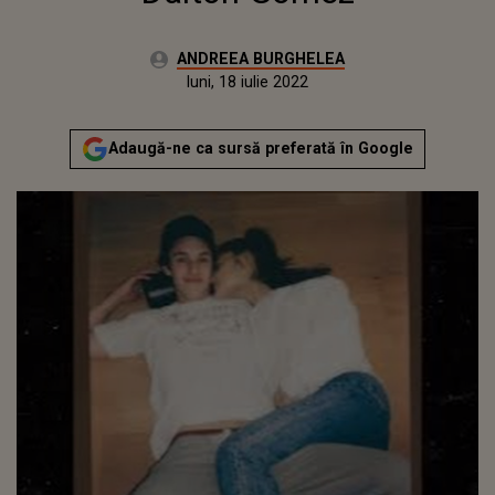
Autor:
ANDREEA BURGHELEA
Publicat:
luni, 21 decembrie 2020
Actualizat:
luni, 18 iulie 2022
Adaugă-ne ca sursă preferată în Google