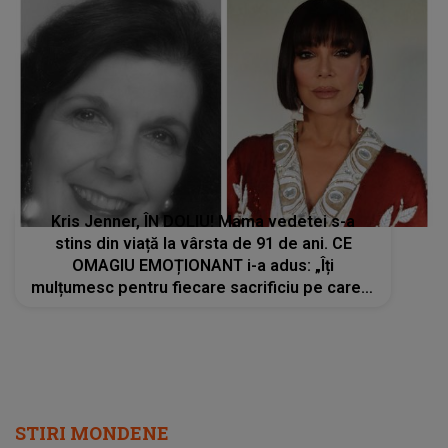
Kris Jenner, ÎN DOLIU! Mama vedetei s-a
stins din viață la vârsta de 91 de ani. CE
OMAGIU EMOȚIONANT i-a adus: „Îți
mulțumesc pentru fiecare sacrificiu pe care l-
ai făcut. Inimile noastre sunt sfâșiate”
STIRI MONDENE