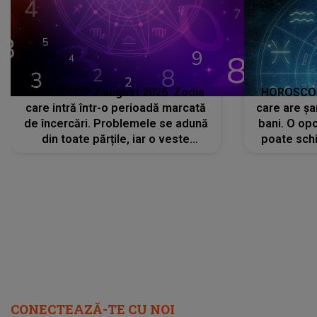
HOROSCOP 7 august 2026. Zodia
HOROSCOP 
care intră într-o perioadă marcată
care are șa
de încercări. Problemele se adună
bani. O opo
din toate părțile, iar o veste
poate schi
neașteptată îi dă planurile peste
la
cap
CONECTEAZĂ-TE CU NOI