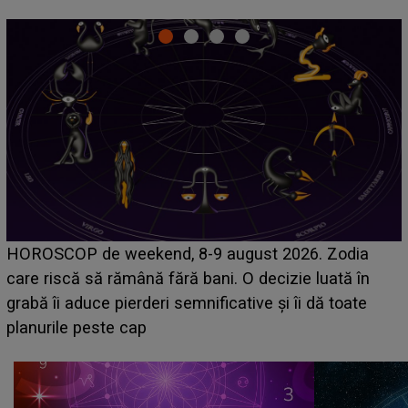
Emanuel a ținut ACEST DETALIU ASCUNS până
acum! În fața Alexandrei, concurentul din Casa Iubirii
face o MĂRTURISIRE NEAȘTEPTATĂ despre mama
sa: "I-am spus și ei în față, eu nu te iubesc pentru
că..."