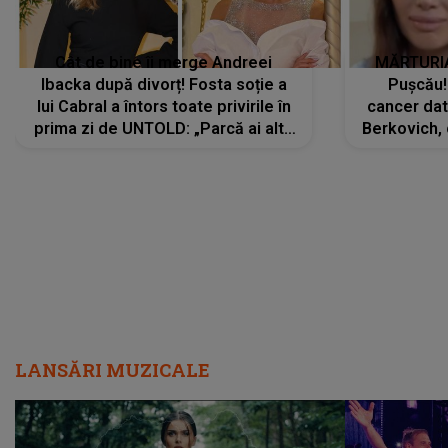
Cât de bine îi merge Andreei
MĂRTURIA
Ibacka după divorț! Fosta soție a
Pușcău!
lui Cabral a întors toate privirile în
cancer dato
prima zi de UNTOLD: „Parcă ai altă
Berkovich, 
strălucire, emani putere,
accident ru
încredere, siguranță...”
Dacă nu 
LANSĂRI MUZICALE