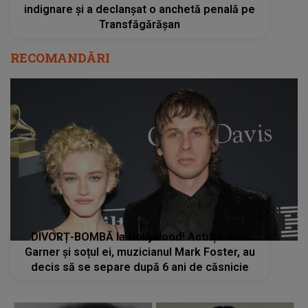
indignare și a declanșat o anchetă penală pe
Transfăgărășan
RECOMANDĂRI
DIVORȚ-BOMBĂ la Hollywood! Actrița Julia
Garner și soțul ei, muzicianul Mark Foster, au
decis să se separe după 6 ani de căsnicie