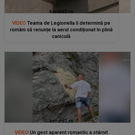
kanald2.ro
VIDEO
Teama de Legionella îi determină pe
români să renunțe la aerul condiționat în plină
caniculă
kanald2.ro
VIDEO
Un gest aparent romantic a stârnit