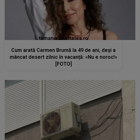
tvmania.libertatea.ro
Cum arată Carmen Brumă la 49 de ani, deși a
mâncat desert zilnic în vacanță: «Nu e noroc!»
[FOTO]