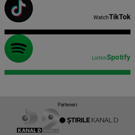
TikTok
Watch
Spotify
Listen
Parteneri: