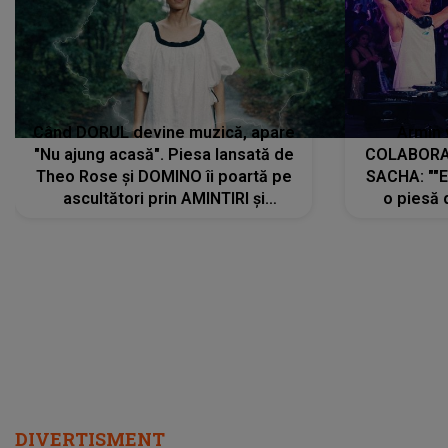
Când DORUL devine muzică, apare
Armin 
"Nu ajung acasă". Piesa lansată de
COLABORAR
Theo Rose și DOMINO îi poartă pe
SACHA: ""E
ascultători prin AMINTIRI și
o piesă 
REGĂSIRI, iar drumul emoțiilor
imediat pre
trece prin sufletul publicului:
cu mine șt
"Pentru toți cei care au plecat
păstrăm do
departe ca să le fie mai bine"
DIVERTISMENT