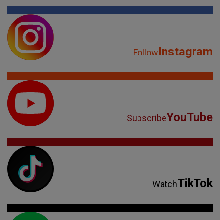
Instagram
Follow
YouTube
Subscribe
TikTok
Watch