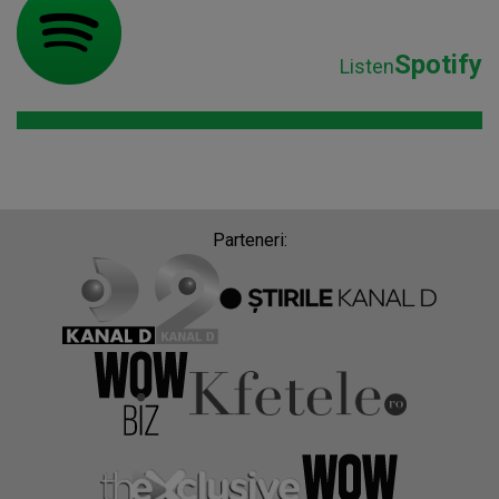
Spotify
Listen
Parteneri: