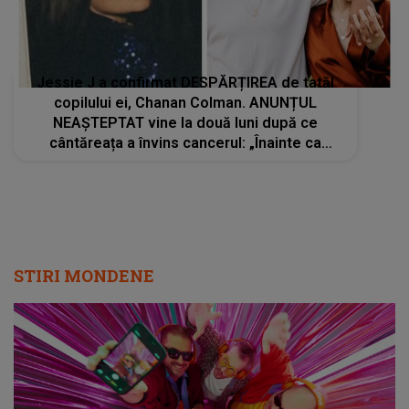
Jessie J a confirmat DESPĂRȚIREA de tatăl
copilului ei, Chanan Colman. ANUNȚUL
NEAȘTEPTAT vine la două luni după ce
cântăreața a învins cancerul: „Înainte ca
zvonurile să circule sau să apară informații
false...”
STIRI MONDENE