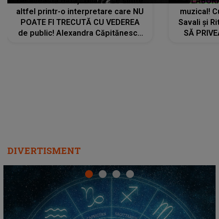
De această dată, "Dilaila" se simte
COLABORAR
altfel printr-o interpretare care NU
muzical! C
POATE FI TRECUTĂ CU VEDEREA
Savali și Ri
de public! Alexandra Căpitănescu
SĂ PRIV
a lansat VERSIUNEA LIVE a piesei
DIVERTISMENT