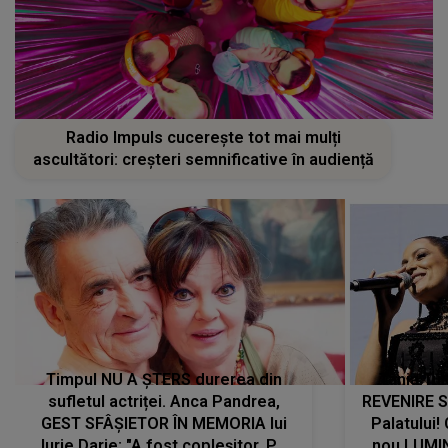
Radio Impuls cucerește tot mai mulți
ascultători: creșteri semnificative în audiență
Timpul NU A ȘTERS durerea din
Tania Tu
sufletul actriței. Anca Pandrea,
REVENIRE 
GEST SFÂȘIETOR ÎN MEMORIA lui
Palatului!
Iurie Darie: "A fost copleșitor. Pe
nou LUMI