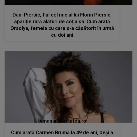
femeia.ro
Dani Piersic, fiul cel mic al lui Florin Piersic,
apariție rară alături de soția sa. Cum arată
Orsolya, femeia cu care s-a căsătorit în urmă
cu doi ani
tvmania.libertatea.ro
Cum arată Carmen Brumă la 49 de ani, deși a