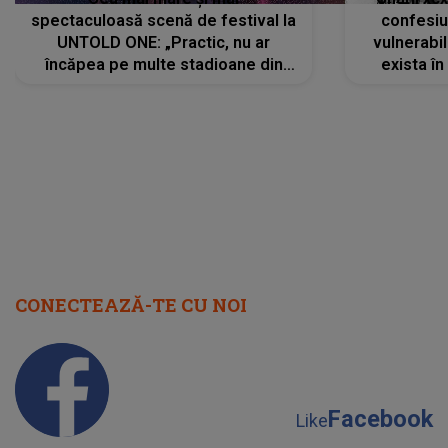
spectaculoasă scenă de festival la
confesiu
UNTOLD ONE: „Practic, nu ar
vulnerabil
încăpea pe multe stadioane din
exista în
lume”. Evenimentul începe joi, 6
august 2026
CONECTEAZĂ-TE CU NOI
Facebook
Like