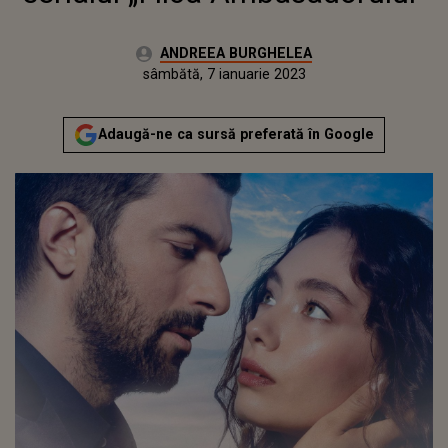
Autor:
ANDREEA BURGHELEA
Publicat:
vineri, 7 ianuarie 2022
Actualizat:
sâmbătă, 7 ianuarie 2023
Adaugă-ne ca sursă preferată în Google