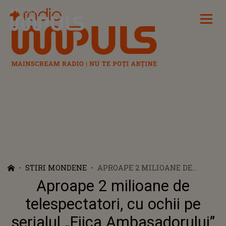
Radio Impuls
STIRI MONDENE
APROAPE 2 MILIOANE DE
TELESPECTATORI, CU OCHII PE
Aproape 2 milioane de
SERIALUL „FIICA
AMBASADORULUI”
telespectatori, cu ochii pe
serialul „Fiica Ambasadorului”