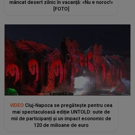
mâncat desert zilnic în vacanță: «Nu e noroc!»
[FOTO]
kanald2.ro
VIDEO
Cluj-Napoca se pregătește pentru cea
mai spectaculoasă ediție UNTOLD: sute de
mii de participanți și un impact economic de
120 de milioane de euro