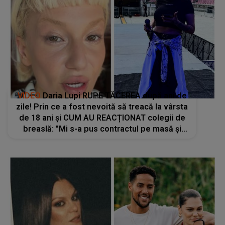
VIDEO
Daria Lupi RUPE TĂCEREA după ani de
zile! Prin ce a fost nevoită să treacă la vârsta
de 18 ani și CUM AU REACȚIONAT colegii de
breaslă: "Mi s-a pus contractul pe masă și
știți ce mi s-a spus? «Ești dispusă să te..."