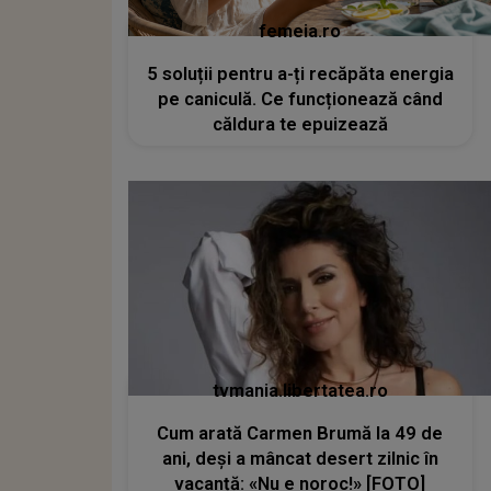
femeia.ro
5 soluții pentru a-ți recăpăta energia
pe caniculă. Ce funcționează când
căldura te epuizează
tvmania.libertatea.ro
Cum arată Carmen Brumă la 49 de
ani, deși a mâncat desert zilnic în
vacanță: «Nu e noroc!» [FOTO]