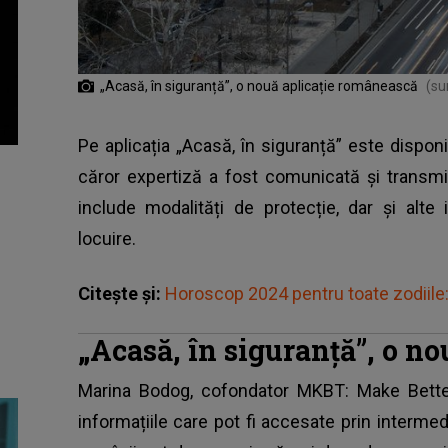
„Acasă, în siguranță”, o nouă aplicație românească
(su
Pe aplicația „Acasă, în siguranță” este disponib
căror expertiză a fost comunicată și transm
include modalități de protecție, dar și alt
locuire.
Citește și:
Horoscop 2024 pentru toate zodiile: 
„Acasă, în siguranță”, o n
Marina Bodog, cofondator MKBT: Make Better, 
informațiile care pot fi accesate prin intermedi