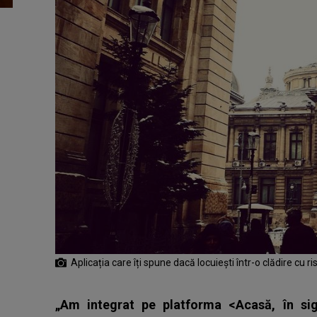
Aplicația care îți spune dacă locuiești într-o clădire cu r
„Am integrat pe platforma <Acasă, în sig