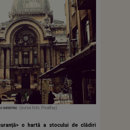
isc seismic
(sursa foto: PixaBay)
uranță> o hartă a stocului de clădiri