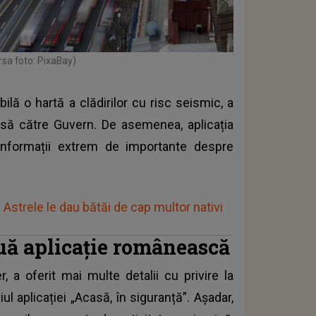
rsa foto: PixaBay)
ilă o hartă a clădirilor cu risc seismic, a
isă către Guvern. De asemenea, aplicația
e informații extrem de importante despre
Astrele le dau bătăi de cap multor nativi
ouă aplicație românească
a oferit mai multe detalii cu privire la
ul aplicației „Acasă, în siguranță”. Așadar,