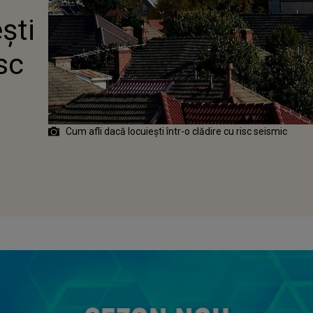
ști
isc
Cum afli dacă locuiești într-o clădire cu risc seismic