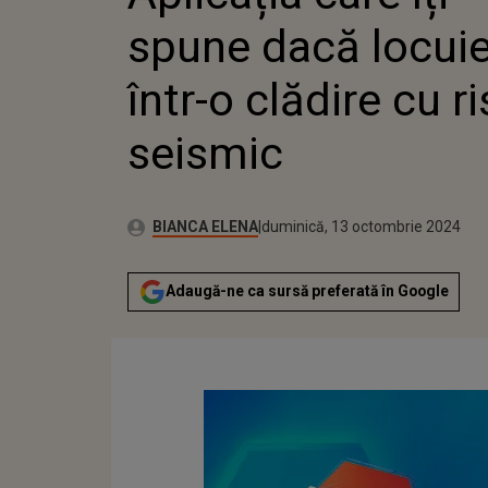
spune dacă locuie
într-o clădire cu r
seismic
Publicat:
Autor:
vineri, 13 octombrie 2023
Actualizat:
BIANCA ELENA
duminică, 13 octombrie 2024
Adaugă-ne ca sursă preferată în Google