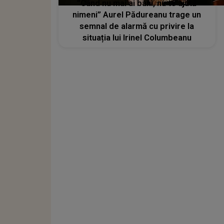
”Când nu mai ai bani, nu te ajută
nimeni” Aurel Pădureanu trage un
semnal de alarmă cu privire la
situația lui Irinel Columbeanu