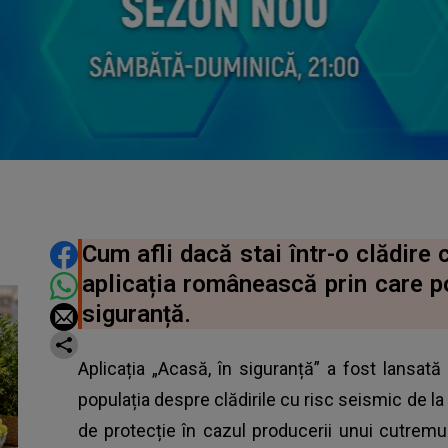
DISTRIBUIE ARTICOLUL
Cum afli dacă stai într-o clădire 
aplicația românească prin care po
siguranță.
Aplicația „Acasă, în siguranță” a fost lansa
populația despre clădirile cu risc seismic de la
de protecție în cazul producerii unui cutremu