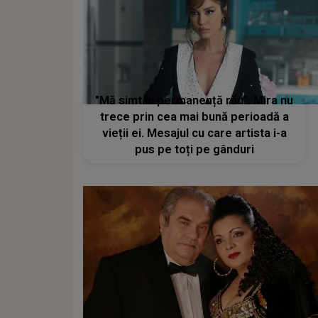
"Mă simt în permanență rău". Mira nu
trece prin cea mai bună perioadă a
vieții ei. Mesajul cu care artista i-a
pus pe toți pe gânduri