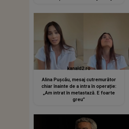
kanald2.ro
Alina Pușcău, mesaj cutremurător
chiar înainte de a intra în operație:
„Am intrat în metastază. E foarte
greu”