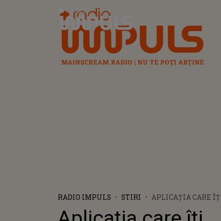
Radio Impuls
RADIO IMPULS
STIRI
APLICAȚIA CARE Î
DACĂ LOCUIEȘTI Î
Aplicația care îți
CLĂDIRE CU RISC S