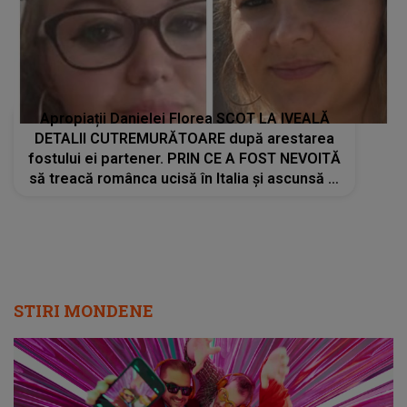
Apropiații Danielei Florea SCOT LA IVEALĂ
DETALII CUTREMURĂTOARE după arestarea
fostului ei partener. PRIN CE A FOST NEVOITĂ
să treacă românca ucisă în Italia și ascunsă în
lada unui pat: " Îmi pare rău că nu am reușit să
fac mai mult pentru ea și..."
STIRI MONDENE