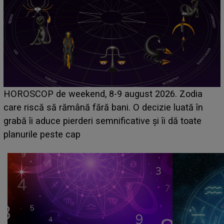
Emanuel a ținut ACEST DETALIU ASCUNS până
acum! În fața Alexandrei, concurentul din Casa Iubirii
face o MĂRTURISIRE NEAȘTEPTATĂ despre mama
sa: "I-am spus și ei în față, eu nu te iubesc pentru
că..."