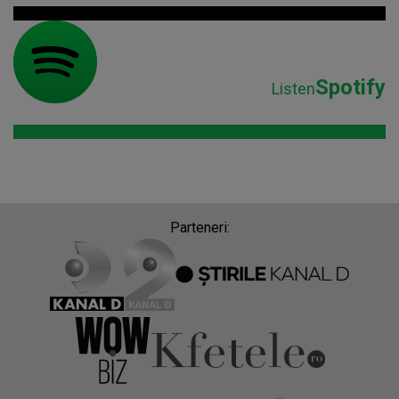
Spotify
Listen
Parteneri: