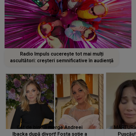
Radio Impuls cucerește tot mai mulți
ascultători: creșteri semnificative în audiență
Cât de bine îi merge Andreei
MĂRTURIA
Ibacka după divorț! Fosta soție a
Pușcău!