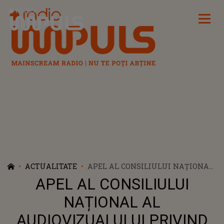
Radio Impuls
ACTUALITATE
APEL AL CONSILIULUI NAȚIONAL
AL AUDIOVIZUALULUI PRIVIND
APEL AL CONSILIULUI
RESPONSABILITATEA ÎN
INFORMAREA PUBLICĂ
NAȚIONAL AL
AUDIOVIZUALULUI PRIVIND