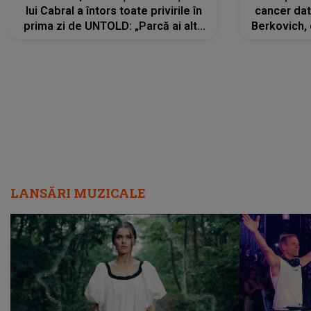
lui Cabral a întors toate privirile în
cancer dato
prima zi de UNTOLD: „Parcă ai altă
Berkovich, 
strălucire, emani putere,
accident ru
încredere, siguranță...”
Dacă nu 
LANSĂRI MUZICALE