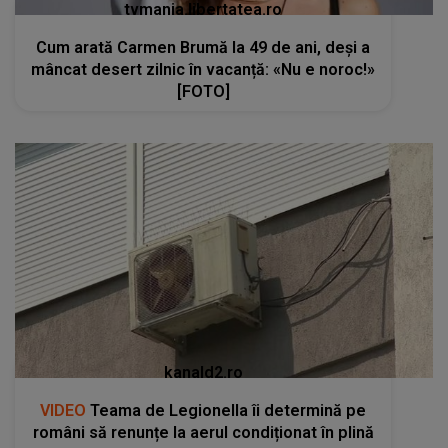
tvmania.libertatea.ro
Cum arată Carmen Brumă la 49 de ani, deși a
mâncat desert zilnic în vacanță: «Nu e noroc!»
[FOTO]
kanald2.ro
VIDEO
Teama de Legionella îi determină pe
români să renunțe la aerul condiționat în plină