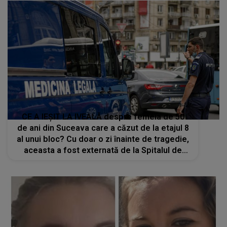
CE A IEȘIT LA IVEALĂ despre femeia de 50
de ani din Suceava care a căzut de la etajul 8
al unui bloc? Cu doar o zi înainte de tragedie,
aceasta a fost externată de la Spitalul de
Psihiatrie