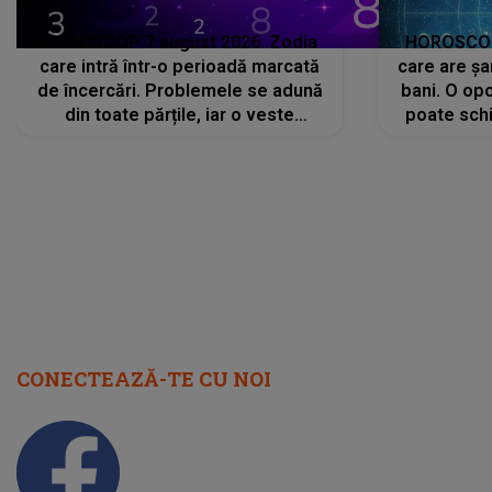
HOROSCOP 7 august 2026. Zodia
HOROSCOP 
care intră într-o perioadă marcată
care are șa
de încercări. Problemele se adună
bani. O opo
din toate părțile, iar o veste
poate schi
neașteptată îi dă planurile peste
la
cap
CONECTEAZĂ-TE CU NOI