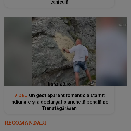
caniculă
kanald2.ro
VIDEO
Un gest aparent romantic a stârnit
indignare și a declanșat o anchetă penală pe
Transfăgărășan
RECOMANDĂRI