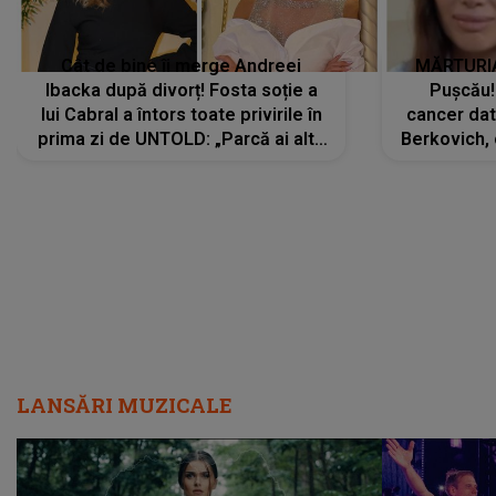
Cât de bine îi merge Andreei
MĂRTURIA
Ibacka după divorț! Fosta soție a
Pușcău!
lui Cabral a întors toate privirile în
cancer dato
prima zi de UNTOLD: „Parcă ai altă
Berkovich, 
strălucire, emani putere,
accident ru
încredere, siguranță...”
Dacă nu 
LANSĂRI MUZICALE