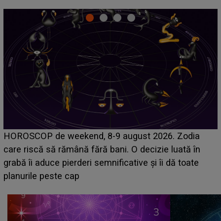
Emanuel a ținut ACEST DETALIU ASCUNS până
acum! În fața Alexandrei, concurentul din Casa Iubirii
face o MĂRTURISIRE NEAȘTEPTATĂ despre mama
sa: "I-am spus și ei în față, eu nu te iubesc pentru
că..."