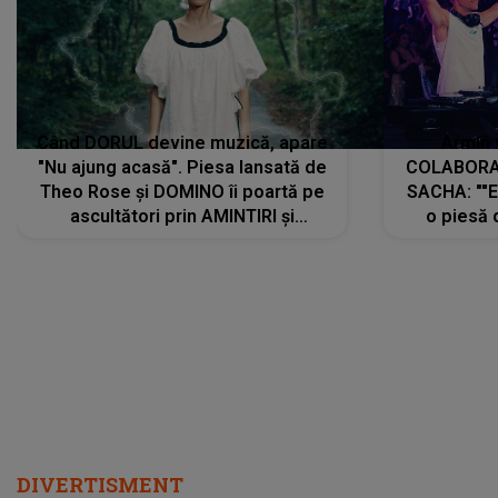
Când DORUL devine muzică, apare
Armin 
"Nu ajung acasă". Piesa lansată de
COLABORAR
Theo Rose și DOMINO îi poartă pe
SACHA: ""E
ascultători prin AMINTIRI și
o piesă 
REGĂSIRI, iar drumul emoțiilor
imediat pre
trece prin sufletul publicului:
cu mine șt
"Pentru toți cei care au plecat
păstrăm do
departe ca să le fie mai bine"
DIVERTISMENT