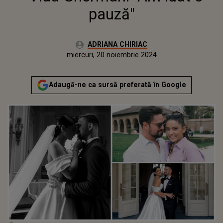
pauză"
Autor:
ADRIANA CHIRIAC
Publicat:
miercuri, 20 noiembrie 2024
Actualizat:
miercuri, 20 noiembrie 2024
Adaugă-ne ca sursă preferată în Google