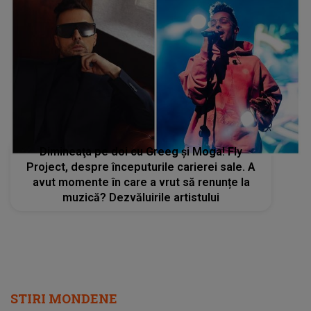
Dimineaţa pe doi cu Greeg şi Moga! Fly
Project, despre începuturile carierei sale. A
avut momente în care a vrut să renunțe la
muzică? Dezvăluirile artistului
STIRI MONDENE