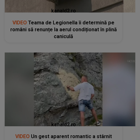
kanald2.ro
VIDEO
Teama de Legionella îi determină pe
români să renunțe la aerul condiționat în plină
caniculă
kanald2.ro
VIDEO
Un gest aparent romantic a stârnit