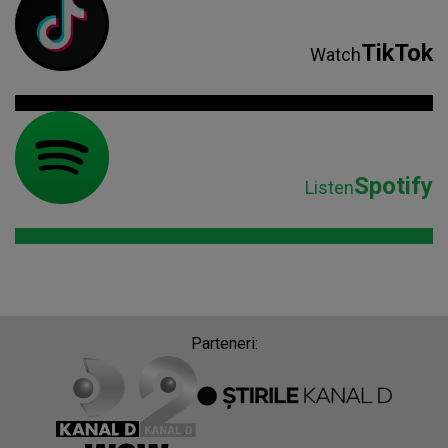
TikTok
Watch
Spotify
Listen
Parteneri: