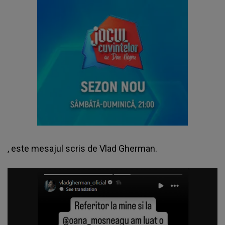
, este mesajul scris de
Vlad Gherman
.