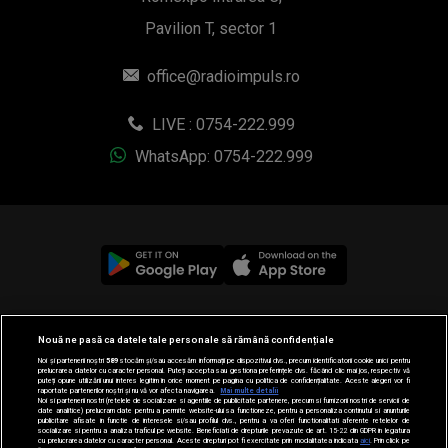
Pavilion T, sector 1
office@radioimpuls.ro
LIVE : 0754-222.999
WhatsApp: 0754-222.999
© 2019-2026 DOGAN MEDIA INTERNATIONAL SA, Toate
Nouă ne pasă ca datele tale personale să rămână confidențiale
drepturile rezervate.
Noi și partenerii noștri
589
stocăm și/sau accesăm informații pe dispozitivul dvs., precum identificatorii cookie unici pentru
prelucrarea datelor cu caracter personal. Puteți accepta sau gestiona preferințele dvs. făcând clic mai jos, respectiv vă
puteți opune utilizării unui interes legitim în orice moment pe pagina cu politica de confidențialitate. Aceste alegeri vor fi
raportate partenerilor noștri și nu vă vor afecta navigarea.
Mai multe detalii
Noi si partenerii nostri (retelele de socializare si agentiile de publicitate partenere, precum si furnizorii nostri de servicii de
date analitice) prelucram date pentru a permite website-ului sa functioneze, pentru a personaliza continutul si anunturile
publicitare afisate in functie de interesele si/sau profilul dvs., pentru a va oferi functionalitati aferente retelelor de
socializare si pentru a analiza traficul pe website. Beneficiati de drepturile prevazute de art. 15-22 din GDPR in legatura
cu prelucrarea datelor cu caracter personal. Aceste drepturi pot fi exercitate prin modalitatea indicata
aici
. Prin click pe