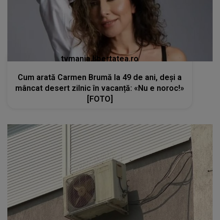
tvmania.libertatea.ro
Cum arată Carmen Brumă la 49 de ani, deși a
mâncat desert zilnic în vacanță: «Nu e noroc!»
[FOTO]