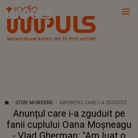
Radio Impuls
STIRI MONDENE
ANUNȚUL CARE I-A ZGUDUIT
PE FANII CUPLULUI OANA
Anunțul care i-a zguduit pe
MOȘNEAGU - VLAD GHERMAN:
"AM LUAT O PAUZĂ"
fanii cuplului Oana Moșneagu
- Vlad Gherman: "Am luat o