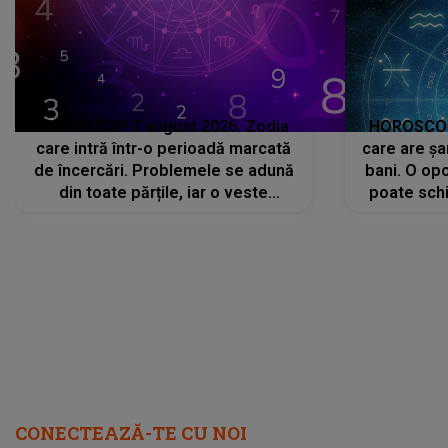
HOROSCOP 7 august 2026. Zodia
HOROSCOP 
care intră într-o perioadă marcată
care are șa
de încercări. Problemele se adună
bani. O opo
din toate părțile, iar o veste
poate schi
neașteptată îi dă planurile peste
la
cap
CONECTEAZĂ-TE CU NOI