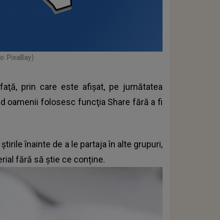
to: PixaBay)
aţă, prin care este afişat, pe jumătatea
nd oamenii folosesc funcţia Share fără a fi
tirile înainte de a le partaja în alte grupuri,
rial fără să știe ce conține.