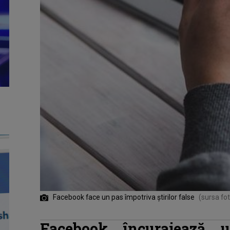
Facebook face un pas împotriva știrilor false
(sursa fo
Facebook încurajează ut