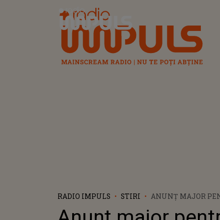
Radio Impuls
RADIO IMPULS
STIRI
ANUNȚ MAJOR PEN
FACEBOOK FACE UN
Anunț major pent
ȘTIRILOR FALSE