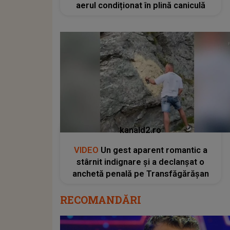
aerul condiționat în plină caniculă
kanald2.ro
VIDEO
Un gest aparent romantic a
stârnit indignare și a declanșat o
anchetă penală pe Transfăgărășan
RECOMANDĂRI