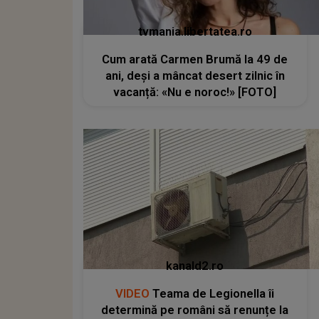
tvmania.libertatea.ro
Cum arată Carmen Brumă la 49 de
ani, deși a mâncat desert zilnic în
vacanță: «Nu e noroc!» [FOTO]
kanald2.ro
VIDEO
Teama de Legionella îi
determină pe români să renunțe la