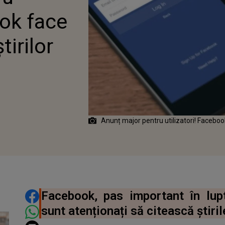
ook face
tirilor
Anunț major pentru utilizatori! Facebook
DISTRIBUIE ARTICOLUL
Facebook, pas important în lup
sunt atenționați să citească știril