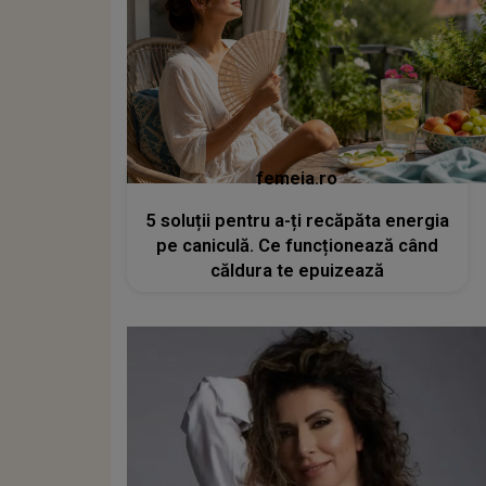
femeia.ro
5 soluții pentru a-ți recăpăta energia
pe caniculă. Ce funcționează când
căldura te epuizează