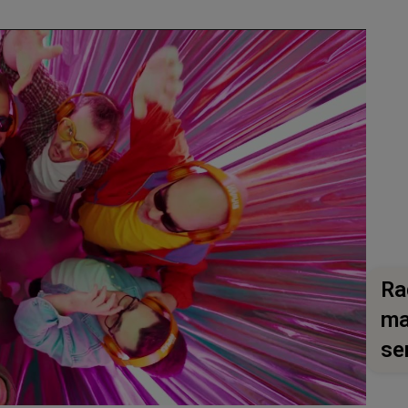
Ra
ma
se