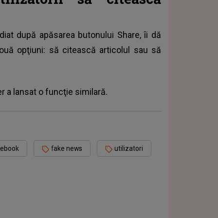
ediat după apăsarea butonului Share, îi dă
 două opţiuni: să citească articolul sau să
r a lansat o funcţie similară.
acebook
fake news
utilizatori