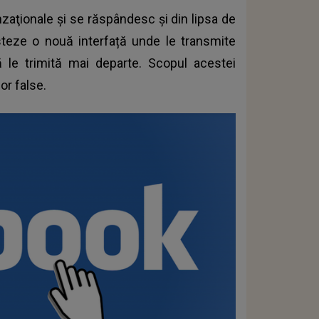
nzaţionale şi se răspândesc şi din lipsa de
steze o nouă interfață unde le transmite
 să le trimită mai departe. Scopul acestei
or false.