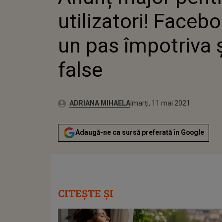
utilizatori! Faceb
un pas împotriva ș
false
Publicat:
Autor:
marți, 11 mai 2021
Actualizat:
ADRIANA MIHAELA
marți, 11 mai 2021
Adaugă-ne ca sursă preferată în Google
CITEȘTE ȘI