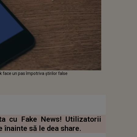
 face un pas împotriva știrilor false
ta cu Fake News! Utilizatorii
e înainte să le dea share.