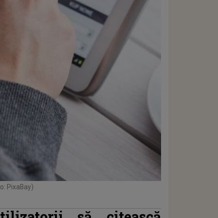
to: PixaBay)
ilizatorii să citească