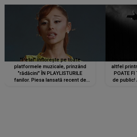
"Petal" înflorește pe toate
De această 
platformele muzicale, prinzând
altfel prin
"rădăcini" ÎN PLAYLISTURILE
POATE FI
fanilor. Piesa lansată recent de
de public!
Ariana Grande îi face pe
a lansat V
ascultători SĂ O ASCULTE PE
REPEAT