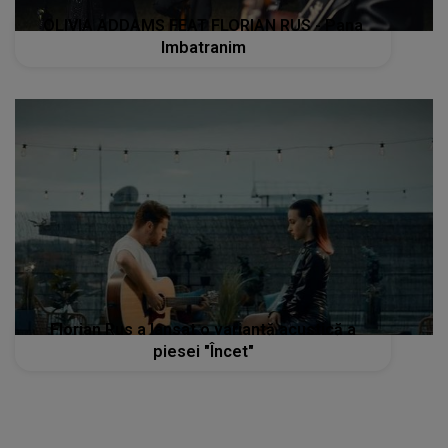
OLIVIA ADDAMS FEAT FLORIAN RUS - Pana
Imbatranim
Florian Rus a lansat o variantă acustică a
piesei "Încet"