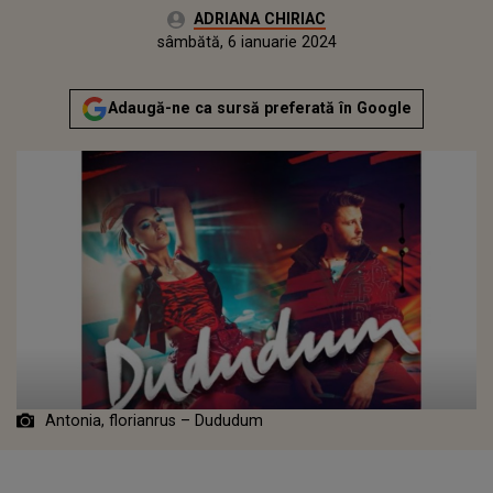
Autor:
ADRIANA CHIRIAC
Publicat:
vineri, 6 ianuarie 2023
Actualizat:
sâmbătă, 6 ianuarie 2024
Adaugă-ne ca sursă preferată în Google
Antonia, florianrus – Dududum