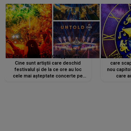
LINE-UP UNTOLD ONE, prima zi.
HOROSCOP 
Cine sunt artiștii care deschid
care scap
festivalul și de la ce ore au loc
nou capitol
cele mai așteptate concerte pe
care a
scena principală?
perioadă 