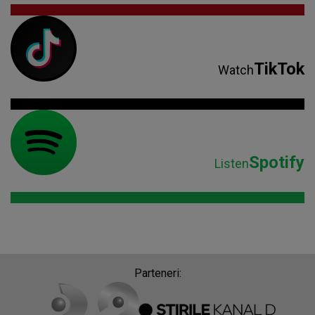
TikTok
Watch
Spotify
Listen
Parteneri: