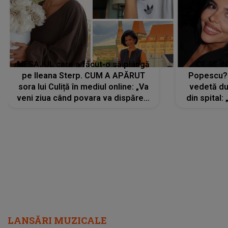
MESAJUL care a făcut-o să plângă
CE SE Î
pe Ileana Sterp. CUM A APĂRUT
Popescu?
sora lui Culiță în mediul online: „Va
vedetă du
veni ziua când povara va dispărea,
din spital:
iar lacrimile...”
LANSĂRI MUZICALE