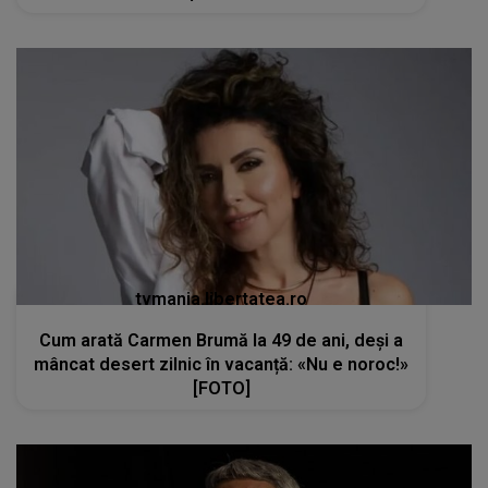
tvmania.libertatea.ro
Cum arată Carmen Brumă la 49 de ani, deși a
mâncat desert zilnic în vacanță: «Nu e noroc!»
[FOTO]