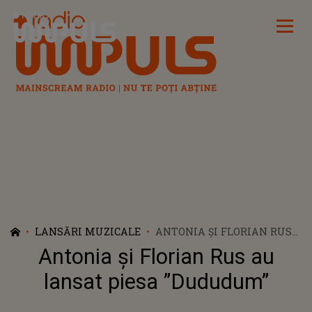
Radio Impuls
LANSĂRI MUZICALE
ANTONIA ȘI FLORIAN RUS
AU LANSAT PIESA
Antonia și Florian Rus au
”DUDUDUM”
lansat piesa ”Dududum”