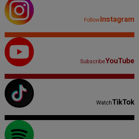
Instagram
Follow
YouTube
Subscribe
TikTok
Watch