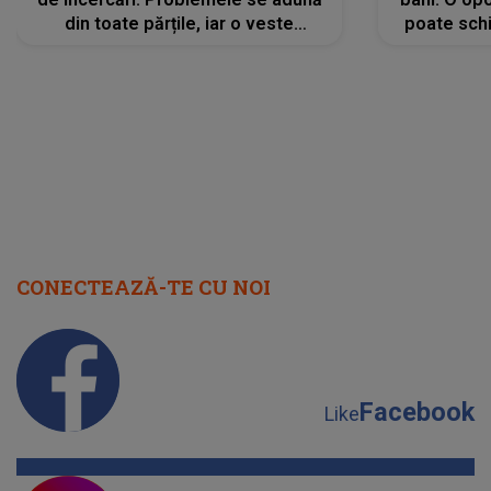
din toate părțile, iar o veste
poate schi
neașteptată îi dă planurile peste
la
cap
CONECTEAZĂ-TE CU NOI
Facebook
Like