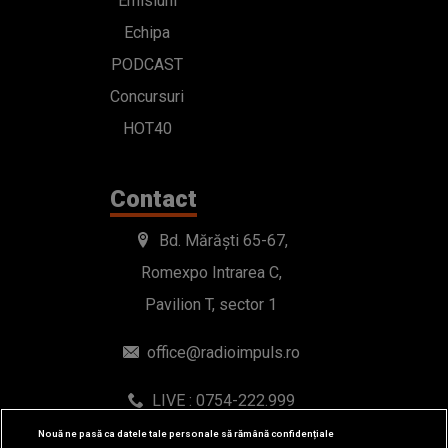
Emisiuni
Echipa
PODCAST
Concursuri
HOT40
Contact
Bd. Mărăști 65-67,
Romexpo Intrarea C,
Pavilion T, sector 1
office@radioimpuls.ro
LIVE : 0754-222.999
WhatsApp: 0754-222.999
Nouă ne pasă ca datele tale personale să rămână confidențiale