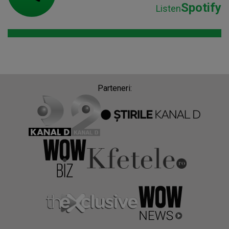
Spotify
Listen
Parteneri: