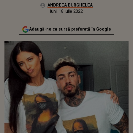
Autor:
ANDREEA BURGHELEA
Publicat:
luni, 11 ianuarie 2021
Actualizat:
luni, 18 iulie 2022
Adaugă-ne ca sursă preferată în Google