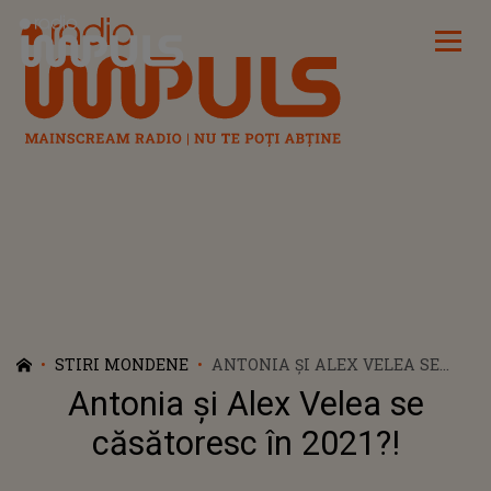
Radio Impuls
STIRI MONDENE
ANTONIA ȘI ALEX VELEA SE
CĂSĂTORESC ÎN 2021?!
Antonia și Alex Velea se
căsătoresc în 2021?!