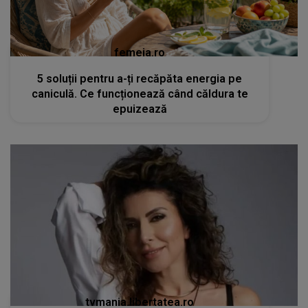
femeia.ro
5 soluții pentru a-ți recăpăta energia pe
caniculă. Ce funcționează când căldura te
epuizează
tvmania.libertatea.ro