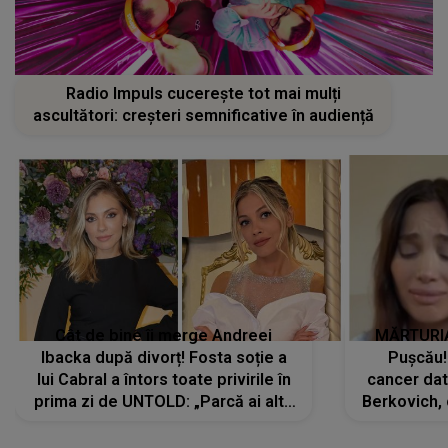
Radio Impuls cucerește tot mai mulți
ascultători: creșteri semnificative în audiență
Cât de bine îi merge Andreei
MĂRTURIA
Ibacka după divorț! Fosta soție a
Pușcău!
lui Cabral a întors toate privirile în
cancer dato
prima zi de UNTOLD: „Parcă ai altă
Berkovich, 
strălucire, emani putere,
accident ru
încredere, siguranță...”
Dacă nu 