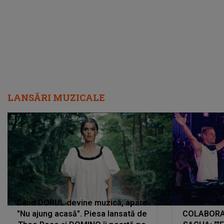
LANSĂRI MUZICALE
Când DORUL devine muzică, apare
Armin 
"Nu ajung acasă". Piesa lansată de
COLABORAR