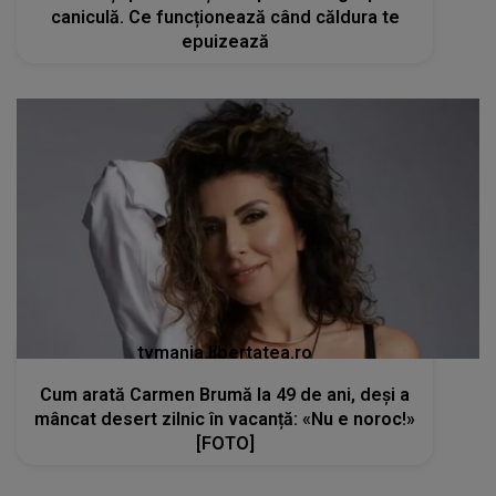
caniculă. Ce funcționează când căldura te
epuizează
tvmania.libertatea.ro
Cum arată Carmen Brumă la 49 de ani, deși a
mâncat desert zilnic în vacanță: «Nu e noroc!»
[FOTO]