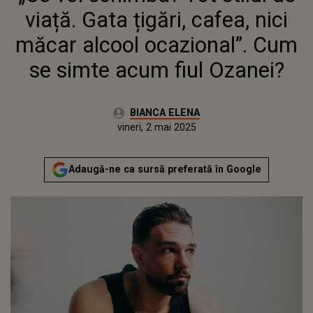
SIMTE ACUM FIUL OZANEI?
viață. Gata țigări, cafea, nici
măcar alcool ocazional”. Cum
se simte acum fiul Ozanei?
Autor:
BIANCA ELENA
Publicat:
vineri, 2 mai 2025
Actualizat:
vineri, 2 mai 2025
Adaugă-ne ca sursă preferată în Google