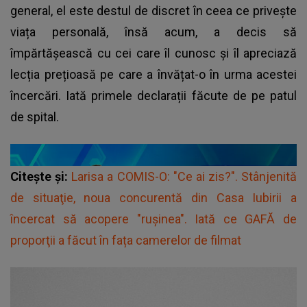
general, el este destul de discret în ceea ce privește
viața personală, însă acum, a decis să
împărtășească cu cei care îl cunosc și îl apreciază
lecția prețioasă pe care a învățat-o în urma acestei
încercări. Iată primele declarații făcute de pe patul
de spital.
Citește și:
Larisa a COMIS-O: "Ce ai zis?". Stânjenită
de situaţie, noua concurentă din Casa Iubirii a
încercat să acopere "ruşinea". Iată ce GAFĂ de
proporţii a făcut în fața camerelor de filmat