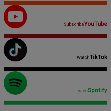
YouTube
Subscribe
TikTok
Watch
Spotify
Listen