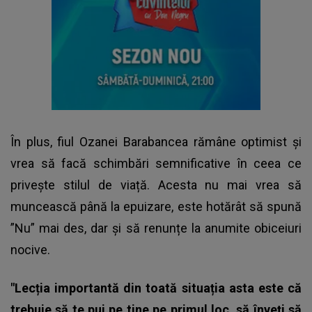
În plus, fiul Ozanei Barabancea rămâne optimist și
vrea să facă schimbări semnificative în ceea ce
privește stilul de viață. Acesta nu mai vrea să
muncească până la epuizare, este hotărât să spună
”Nu” mai des, dar și să renunțe la anumite obiceiuri
nocive.
"Lecția importantă din toată situația asta este că
trebuie să te pui pe tine pe primul loc, să înveți să