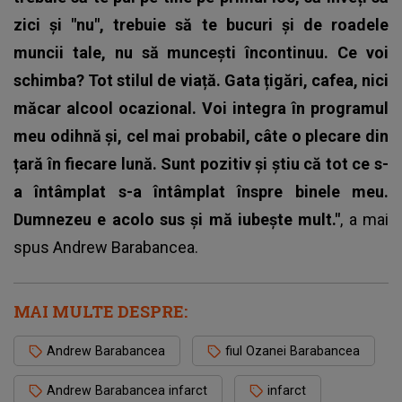
zici și "nu", trebuie să te bucuri și de roadele
muncii tale, nu să muncești încontinuu. Ce voi
schimba? Tot stilul de viață. Gata țigări, cafea, nici
măcar alcool ocazional. Voi integra în programul
meu odihnă și, cel mai probabil, câte o plecare din
țară în fiecare lună. Sunt pozitiv și știu că tot ce s-
a întâmplat s-a întâmplat înspre binele meu.
Dumnezeu e acolo sus și mă iubește mult."
, a mai
spus
Andrew Barabancea
.
MAI MULTE DESPRE:
Andrew Barabancea
fiul Ozanei Barabancea
Andrew Barabancea infarct
infarct