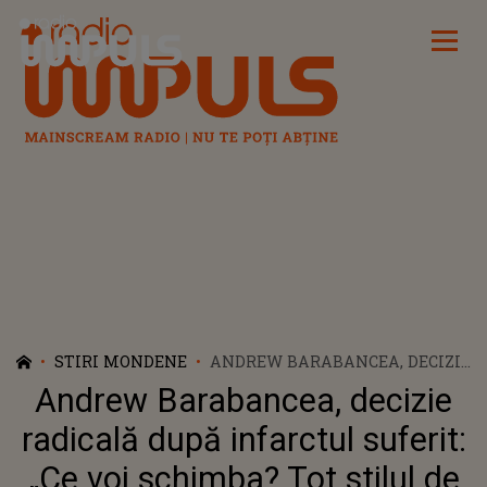
Radio Impuls
STIRI MONDENE
ANDREW BARABANCEA, DECIZIE
RADICALĂ DUPĂ INFARCTUL
Andrew Barabancea, decizie
SUFERIT: „CE VOI SCHIMBA?
TOT STILUL DE VIAȚĂ. GATA
radicală după infarctul suferit:
ȚIGĂRI, CAFEA, NICI MĂCAR
„Ce voi schimba? Tot stilul de
ALCOOL OCAZIONAL”. CUM SE