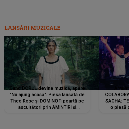
LANSĂRI MUZICALE
Când DORUL devine muzică, apare
Armin 
"Nu ajung acasă". Piesa lansată de
COLABORAR
Theo Rose și DOMINO îi poartă pe
SACHA: ""E
ascultători prin AMINTIRI și
o piesă 
REGĂSIRI, iar drumul emoțiilor
imediat pre
trece prin sufletul publicului:
cu mine șt
"Pentru toți cei care au plecat
păstrăm do