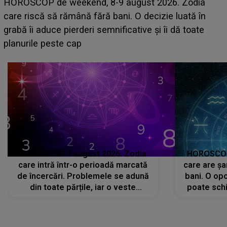
Emanuel a ținut ACEST DETALIU ASCUNS până
acum! În fața Alexandrei, concurentul din Casa Iubirii
face o MĂRTURISIRE NEAȘTEPTATĂ despre mama
sa: "I-am spus și ei în față, eu nu te iubesc pentru
că..."
HOROSCOP 7 august 2026. Zodia
HOROSCOP 
care intră într-o perioadă marcată
care are șa
de încercări. Problemele se adună
bani. O opo
din toate părțile, iar o veste
poate schi
neașteptată îi dă planurile peste
la
cap