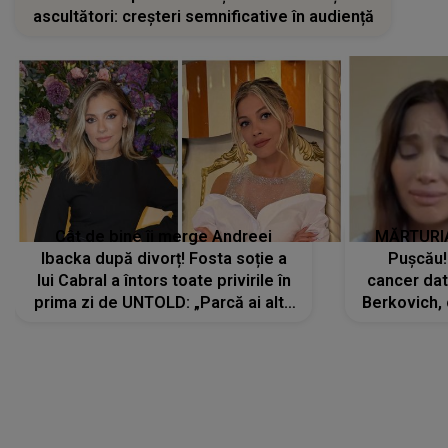
ascultători: creșteri semnificative în audiență
Cât de bine îi merge Andreei
MĂRTURIA
Ibacka după divorț! Fosta soție a
Pușcău!
lui Cabral a întors toate privirile în
cancer dato
prima zi de UNTOLD: „Parcă ai altă
Berkovich, 
strălucire, emani putere,
accident ru
încredere, siguranță...”
Dacă nu 