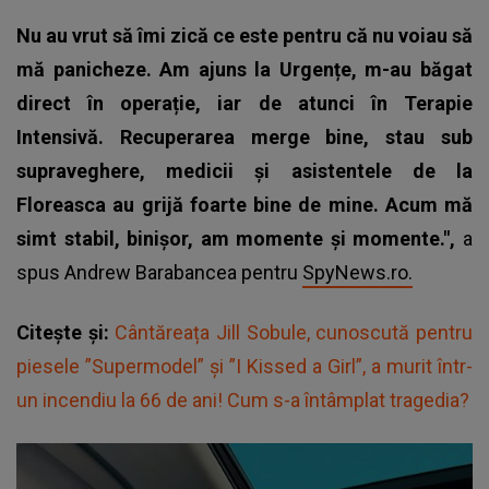
Nu au vrut să îmi zică ce este pentru că nu voiau să
mă panicheze. Am ajuns la Urgențe, m-au băgat
direct în operație, iar de atunci în Terapie
Intensivă. Recuperarea merge bine, stau sub
supraveghere, medicii și asistentele de la
Floreasca au grijă foarte bine de mine. Acum mă
simt stabil, binișor, am momente și momente.",
a
spus Andrew Barabancea pentru
SpyNews.ro.
Citește și:
Cântăreața Jill Sobule, cunoscută pentru
piesele ”Supermodel” și ”I Kissed a Girl”, a murit într-
un incendiu la 66 de ani! Cum s-a întâmplat tragedia?