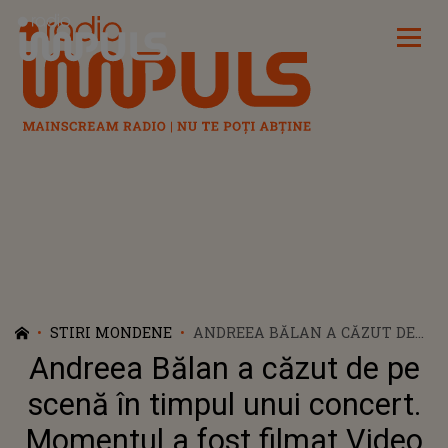
Radio Impuls
STIRI MONDENE
ANDREEA BĂLAN A CĂZUT DE
PE SCENĂ ÎN TIMPUL UNUI
Andreea Bălan a căzut de pe
CONCERT. MOMENTUL A FOST
FILMAT VIDEO
scenă în timpul unui concert.
Momentul a fost filmat Video