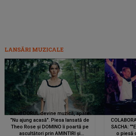
LANSĂRI MUZICALE
Când DORUL devine muzică, apare
Armin 
"Nu ajung acasă". Piesa lansată de
COLABORAR
Theo Rose și DOMINO îi poartă pe
SACHA: ""E
ascultători prin AMINTIRI și
o piesă 