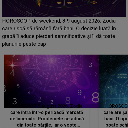
Emanuel a ținut ACEST DETALIU ASCUNS până
acum! În fața Alexandrei, concurentul din Casa Iubirii
face o MĂRTURISIRE NEAȘTEPTATĂ despre mama
sa: "I-am spus și ei în față, eu nu te iubesc pentru
că..."
HOROSCOP 7 august 2026. Zodia
HOROSCOP 
care intră într-o perioadă marcată
care are șa
de încercări. Problemele se adună
bani. O opo
din toate părțile, iar o veste
poate schi