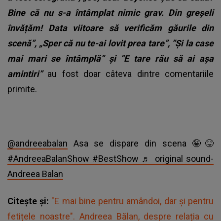
Bine că nu s-a întâmplat nimic grav. Din greșeli
învățăm! Data viitoare să verificăm găurile din
scenă”, „Sper că nu te-ai lovit prea tare”, ”Și la case
mai mari se întâmplă” și ”E tare rău să ai așa
amintiri”
au fost doar câteva dintre comentariile
primite.
@andreeabalan
Asa se dispare din scena 🤪😝
#AndreeaBalanShow
#BestShow
♬ original sound-
Andreea Balan
Citește și:
"E mai bine pentru amândoi, dar și pentru
fetițele noastre". Andreea Bălan, despre relația cu