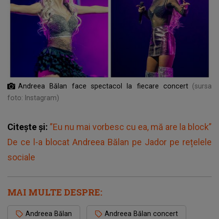
Andreea Bălan face spectacol la fiecare concert
(sursa
foto: Instagram)
Citește și:
”Eu nu mai vorbesc cu ea, mă are la block”
De ce l-a blocat Andreea Bălan pe Jador pe rețelele
sociale
MAI MULTE DESPRE:
Andreea Bălan
Andreea Bălan concert