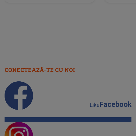
neașteptată îi dă planurile peste
la
cap
CONECTEAZĂ-TE CU NOI
Facebook
Like