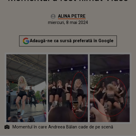
Autor:
ALINA PETRE
Publicat:
miercuri, 8 mai 2024
Actualizat:
miercuri, 8 mai 2024
Adaugă-ne ca sursă preferată în Google
Momentul în care Andreea Bălan cade de pe scenă