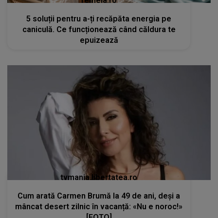
femeia.ro
5 soluții pentru a-ți recăpăta energia pe
caniculă. Ce funcționează când căldura te
epuizează
tvmania.libertatea.ro
Cum arată Carmen Brumă la 49 de ani, deși a
mâncat desert zilnic în vacanță: «Nu e noroc!»
[FOTO]