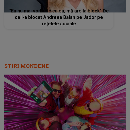
”Eu nu mai vorbesc cu ea, mă are la block” De
ce l-a blocat Andreea Bălan pe Jador pe
rețelele sociale
STIRI MONDENE