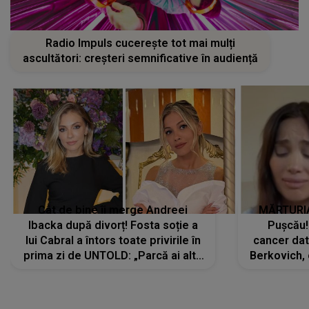
Radio Impuls cucerește tot mai mulți
ascultători: creșteri semnificative în audiență
Cât de bine îi merge Andreei
MĂRTURIA
Ibacka după divorț! Fosta soție a
Pușcău!
lui Cabral a întors toate privirile în
cancer dato
prima zi de UNTOLD: „Parcă ai altă
Berkovich, 
strălucire, emani putere,
accident ru
încredere, siguranță...”
Dacă nu 