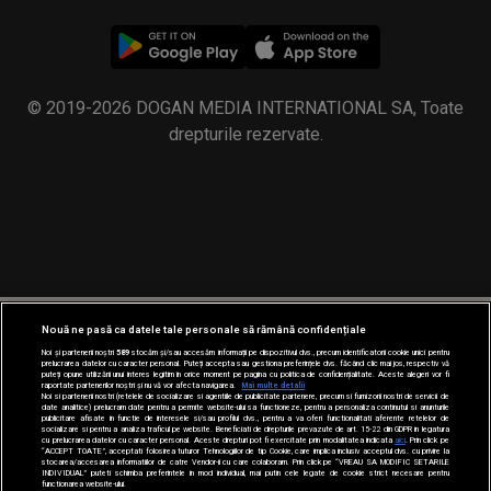
© 2019-2026 DOGAN MEDIA INTERNATIONAL SA, Toate
drepturile rezervate.
Nouă ne pasă ca datele tale personale să rămână confidențiale
Noi și partenerii noștri
589
stocăm și/sau accesăm informații pe dispozitivul dvs., precum identificatorii cookie unici pentru
prelucrarea datelor cu caracter personal. Puteți accepta sau gestiona preferințele dvs. făcând clic mai jos, respectiv vă
puteți opune utilizării unui interes legitim în orice moment pe pagina cu politica de confidențialitate. Aceste alegeri vor fi
raportate partenerilor noștri și nu vă vor afecta navigarea.
Mai multe detalii
Noi si partenerii nostri (retelele de socializare si agentiile de publicitate partenere, precum si furnizorii nostri de servicii de
date analitice) prelucram date pentru a permite website-ului sa functioneze, pentru a personaliza continutul si anunturile
publicitare afisate in functie de interesele si/sau profilul dvs., pentru a va oferi functionalitati aferente retelelor de
socializare si pentru a analiza traficul pe website. Beneficiati de drepturile prevazute de art. 15-22 din GDPR in legatura
cu prelucrarea datelor cu caracter personal. Aceste drepturi pot fi exercitate prin modalitatea indicata
aici
. Prin click pe
“ACCEPT TOATE”, acceptati folosirea tuturor Tehnologiilor de tip Cookie, care implica inclusiv acceptul dvs. cu privire la
stocarea/accesarea informatiilor de catre Vendor-ii cu care colaboram. Prin click pe “VREAU SA MODIFIC SETARILE
INDIVIDUAL” puteti schimba preferintele in mod individual, mai putin cele legate de cookie strict necesare pentru
functionarea website-ului.