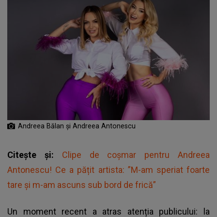
Andreea Bălan și Andreea Antonescu
Citește și:
Clipe de coșmar pentru Andreea
Antonescu! Ce a pățit artista: ”M-am speriat foarte
tare și m-am ascuns sub bord de frică”
Un moment recent a atras atenția publicului: la