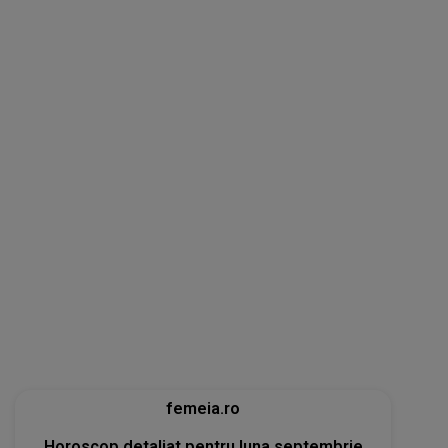
femeia.ro
Horoscop detaliat pentru luna septembrie