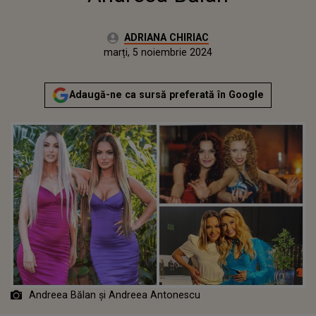
Autor:
ADRIANA CHIRIAC
Publicat:
marți, 5 noiembrie 2024
Actualizat:
marți, 5 noiembrie 2024
Adaugă-ne ca sursă preferată în Google
Andreea Bălan și Andreea Antonescu