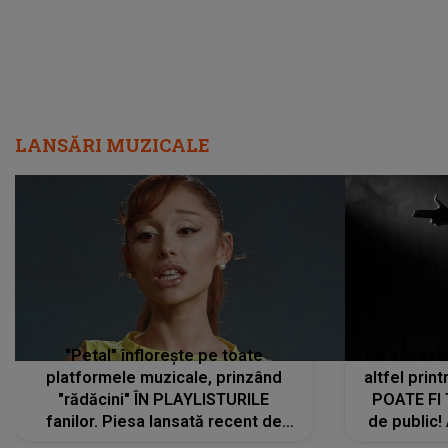
LANSĂRI MUZICALE
"Petal" înflorește pe toate
De această 
platformele muzicale, prinzând
altfel prin
"rădăcini" ÎN PLAYLISTURILE
POATE FI
fanilor. Piesa lansată recent de
de public!
Ariana Grande îi face pe
a lansat V