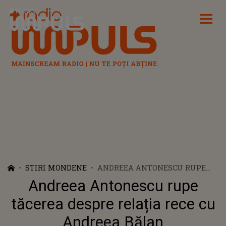
Radio Impuls
STIRI MONDENE
ANDREEA ANTONESCU RUPE
TĂCEREA DESPRE RELAȚIA
Andreea Antonescu rupe
RECE CU ANDREEA BĂLAN
tăcerea despre relația rece cu
Andreea Bălan