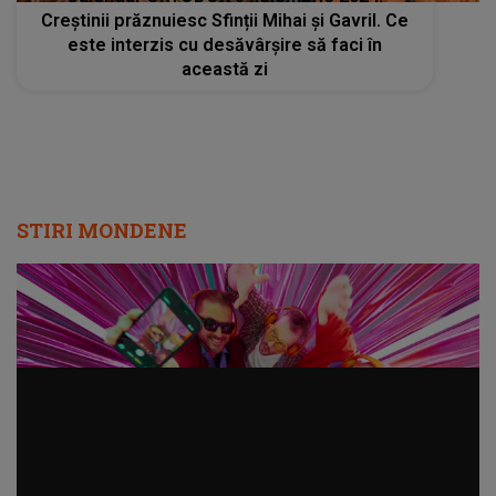
Creștinii prăznuiesc Sfinții Mihai și Gavril. Ce
este interzis cu desăvârșire să faci în
această zi
STIRI MONDENE