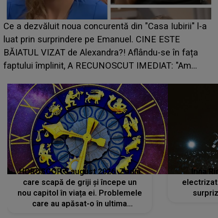
HOROSCOP 7 august 2026. Zodia care intră într-o
perioadă marcată de încercări. Problemele se adună
din toate părțile, iar o veste neașteptată îi dă planurile
peste cap
HOROSCOP 5 august 2026. Zodia
Irina R
care scapă de griji și începe un
electriza
nou capitol în viața ei. Problemele
surpri
care au apăsat-o în ultima
perioadă își găsesc, în sfârșit,