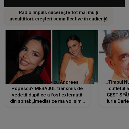
Radio Impuls cucerește tot mai mulți
ascultători: creșteri semnificative în audiență
CE SE ÎNTÂMPLĂ cu Andreea
Timpul N
Popescu? MESAJUL transmis de
sufletul 
vedetă după ce a fost externată
GEST SFÂȘ
din spital: „Imediat ce mă voi simți
Iurie Dari
mai bine...”
măsură ce