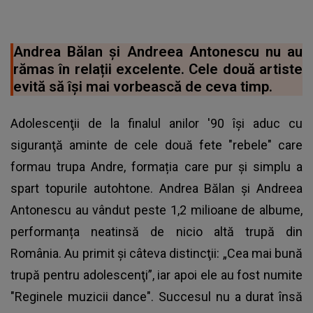
Andrea Bălan şi Andreea Antonescu nu au
rămas în relații excelente. Cele două artiste
evită să își mai vorbească de ceva timp.
Adolescenţii de la finalul anilor '90 îşi aduc cu
siguranţă aminte de cele două fete "rebele" care
formau trupa Andre, formația care pur şi simplu a
spart topurile autohtone. Andrea Bălan şi Andreea
Antonescu au vândut peste 1,2 milioane de albume,
performanța neatinsă de nicio altă trupă din
România. Au primit şi câteva distincţii: „Cea mai bună
trupă pentru adolescenţi”, iar apoi ele au fost numite
"Reginele muzicii dance". Succesul nu a durat însă