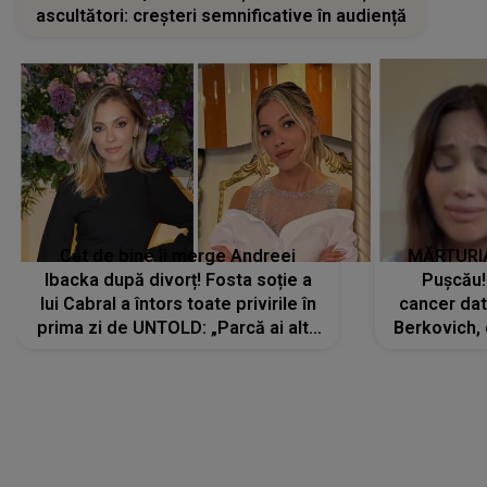
ascultători: creșteri semnificative în audiență
Cât de bine îi merge Andreei
MĂRTURIA
Ibacka după divorț! Fosta soție a
Pușcău!
lui Cabral a întors toate privirile în
cancer dato
prima zi de UNTOLD: „Parcă ai altă
Berkovich, 
strălucire, emani putere,
accident ru
încredere, siguranță...”
Dacă nu 