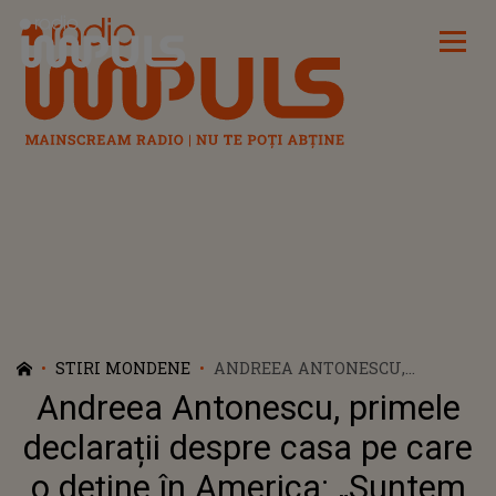
Radio Impuls
STIRI MONDENE
ANDREEA ANTONESCU,
PRIMELE DECLARAȚII DESPRE
Andreea Antonescu, primele
CASA PE CARE O DEȚINE ÎN
AMERICA: „SUNTEM FOARTE
declarații despre casa pe care
BINE ȘI ACOLO, SUNTEM
o deține în America: „Suntem
FOARTE BINE ȘI AICI”