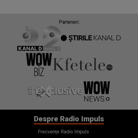
Parteneri:
Despre Radio Impuls
Frecvențe Radio Impuls