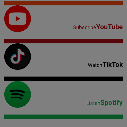
YouTube
Subscribe
TikTok
Watch
Spotify
Listen