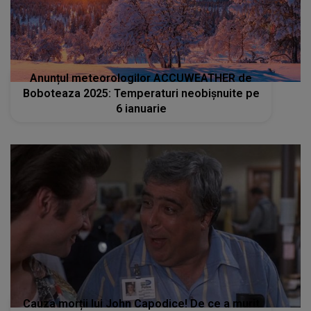
Anunțul meteorologilor ACCUWEATHER de
Boboteaza 2025: Temperaturi neobișnuite pe
6 ianuarie
Cauza morții lui John Capodice! De ce a murit