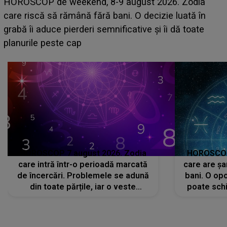
Emanuel a ținut ACEST DETALIU ASCUNS până
acum! În fața Alexandrei, concurentul din Casa Iubirii
face o MĂRTURISIRE NEAȘTEPTATĂ despre mama
sa: "I-am spus și ei în față, eu nu te iubesc pentru
că..."
HOROSCOP 7 august 2026. Zodia
HOROSCOP 
care intră într-o perioadă marcată
care are șa
de încercări. Problemele se adună
bani. O opo
din toate părțile, iar o veste
poate schi
neașteptată îi dă planurile peste
la
cap