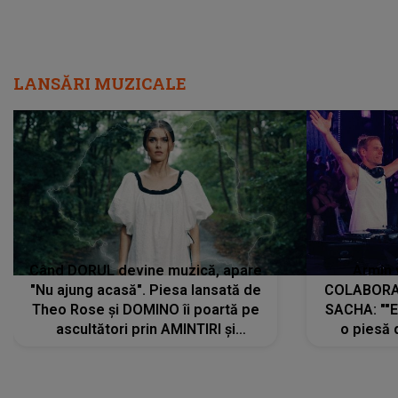
LANSĂRI MUZICALE
Când DORUL devine muzică, apare
Armin 
"Nu ajung acasă". Piesa lansată de
COLABORAR
Theo Rose și DOMINO îi poartă pe
SACHA: ""E
ascultători prin AMINTIRI și
o piesă 
REGĂSIRI, iar drumul emoțiilor
imediat pre
trece prin sufletul publicului:
cu mine șt
"Pentru toți cei care au plecat
păstrăm do