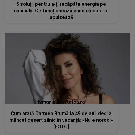
5 soluții pentru a-ți recăpăta energia pe
caniculă. Ce funcționează când căldura te
epuizează
tvmania.libertatea.ro
Cum arată Carmen Brumă la 49 de ani, deși a
mâncat desert zilnic în vacanță: «Nu e noroc!»
[FOTO]