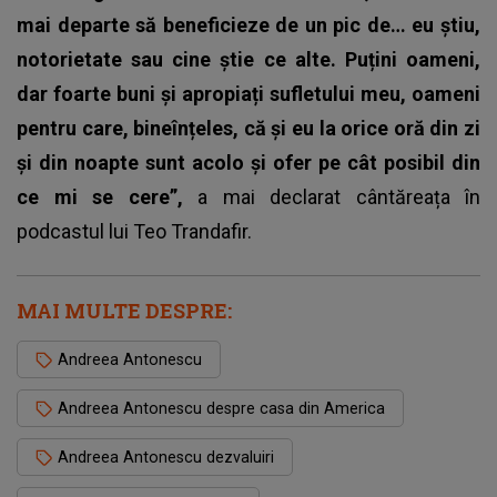
mai departe să beneficieze de un pic de… eu știu,
notorietate sau cine știe ce alte. Puțini oameni,
dar foarte buni și apropiați sufletului meu, oameni
pentru care, bineînțeles, că și eu la orice oră din zi
și din noapte sunt acolo și ofer pe cât posibil din
ce mi se cere”,
a mai declarat
cântăreața
în
podcastul lui Teo Trandafir.
MAI MULTE DESPRE:
Andreea Antonescu
Andreea Antonescu despre casa din America
Andreea Antonescu dezvaluiri