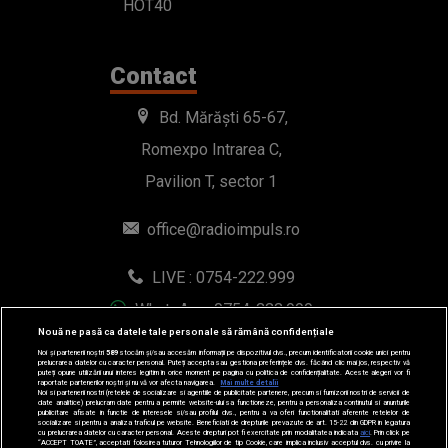
HOT40
Contact
Bd. Mărăști 65-67,
Romexpo Intrarea C,
Pavilion T, sector 1
office@radioimpuls.ro
LIVE : 0754-222.999
WhatsApp: 0754-222.999
Nouă ne pasă ca datele tale personale să rămână confidențiale
Noi și partenerii noștri
589
stocăm și/sau accesăm informații pe dispozitivul dvs., precum identificatorii cookie unici pentru
prelucrarea datelor cu caracter personal. Puteți accepta sau gestiona preferințele dvs. făcând clic mai jos, respectiv vă
puteți opune utilizării unui interes legitim în orice moment pe pagina cu politica de confidențialitate. Aceste alegeri vor fi
raportate partenerilor noștri și nu vă vor afecta navigarea.
Mai multe detalii
Noi si partenerii nostri (retelele de socializare si agentiile de publicitate partenere, precum si furnizorii nostri de servicii de
date analitice) prelucram date pentru a permite website-ului sa functioneze, pentru a personaliza continutul si anunturile
publicitare afisate in functie de interesele si/sau profilul dvs., pentru a va oferi functionalitati aferente retelelor de
socializare si pentru a analiza traficul pe website. Beneficiati de drepturile prevazute de art. 15-22 din GDPR in legatura
cu prelucrarea datelor cu caracter personal. Aceste drepturi pot fi exercitate prin modalitatea indicata
aici
. Prin click pe
“ACCEPT TOATE”, acceptati folosirea tuturor Tehnologiilor de tip Cookie, care implica inclusiv acceptul dvs. cu privire la