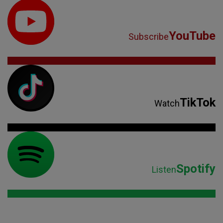
YouTube
Subscribe
TikTok
Watch
Spotify
Listen