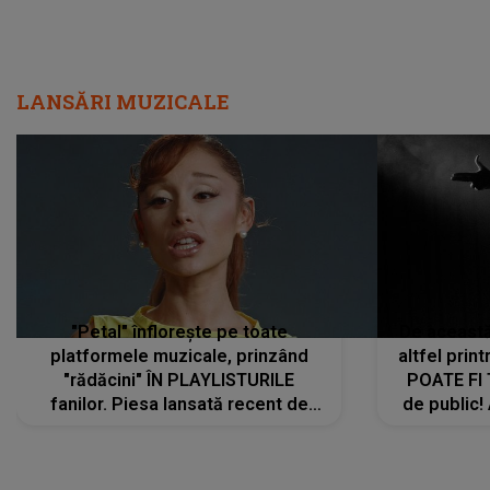
LANSĂRI MUZICALE
"Petal" înflorește pe toate
De această 
platformele muzicale, prinzând
altfel prin
"rădăcini" ÎN PLAYLISTURILE
POATE FI
fanilor. Piesa lansată recent de
de public!
Ariana Grande îi face pe
a lansat V
ascultători SĂ O ASCULTE PE
REPEAT