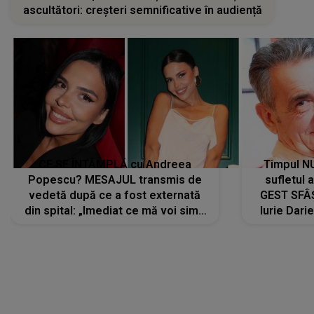
ascultători: creșteri semnificative în audiență
CE SE ÎNTÂMPLĂ cu Andreea
Timpul N
Popescu? MESAJUL transmis de
sufletul 
vedetă după ce a fost externată
GEST SFÂȘ
din spital: „Imediat ce mă voi simți
Iurie Dari
mai bine...”
măsură ce