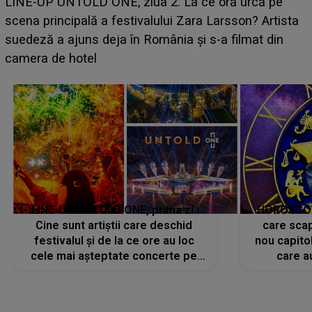
Ce a dezvăluit noua concurentă din "Casa Iubirii" l-a
luat prin surprindere pe Emanuel. CINE ESTE
BĂIATUL VIZAT de Alexandra?! Aflându-se în fața
faptului împlinit, A RECUNOSCUT IMEDIAT: "Am
avut..."
LINE-UP UNTOLD ONE, prima zi.
HOROSCOP 
Cine sunt artiștii care deschid
care scap
festivalul și de la ce ore au loc
nou capitol
cele mai așteptate concerte pe
care a
scena principală?
perioadă 