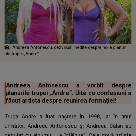
Andreea Antonescu, dezvăluiri inedite despre noile planuri
ale trupei „Andre”
Andreea Antonescu a vorbit despre
planurile trupei „Andre”. Uite ce confesiuni a
făcut artista despre reunirea formației!
Trupa Andre a luat naștere în 1998, iar în anul
următor, Andreea Antonescu și Andreea Bălan au
debutat cu albumul „La întâlnire”. Cele două artiste