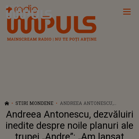
Radio Impuls
STIRI MONDENE
ANDREEA ANTONESCU,
DEZVĂLUIRI INEDITE DESPRE
Andreea Antonescu, dezvăluiri
NOILE PLANURI ALE TRUPEI
„ANDRE”: „AM LANSAT
inedite despre noile planuri ale
PROIECTUL LA UN NIVEL ÎNALT,
trupei „Andre”: „Am lansat
IAR REVENIREA NU TREBUIE SĂ