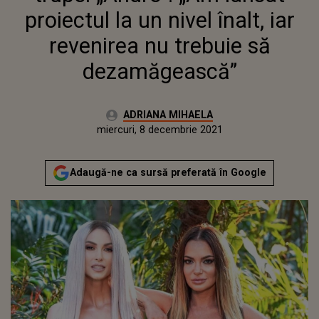
DEZAMĂGEASCĂ”
proiectul la un nivel înalt, iar
revenirea nu trebuie să
dezamăgească”
Autor:
ADRIANA MIHAELA
Publicat:
miercuri, 8 decembrie 2021
Actualizat:
miercuri, 8 decembrie 2021
Adaugă-ne ca sursă preferată în Google