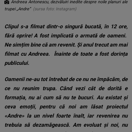
Andreea Antonescu, dezvăluiri inedite despre noile planuri ale
trupei „Andre”
(sursa foto: Instagram)
Clipul s-a filmat dintr-o singură bucată, în 12 ore,
fără oprire! A fost implicată o armată de oameni.
Ne simțim bine că am revenit. Și anul trecut am mai
filmat cu Andreea.
Înainte de toate a fost dorința
publicului.
Oamenii ne-au tot întrebat de ce nu ne împăcăm, de
ce nu reunim trupa. Când vezi cât de dorită e
formația, nu ai cum să nu te bucuri. Au existat și
ceva emoții, pentru că noi am lăsat proiectul
«Andre» la un nivel foarte înalt, iar revenirea nu
trebuia să dezamăgească. Am evoluat și noi, nu