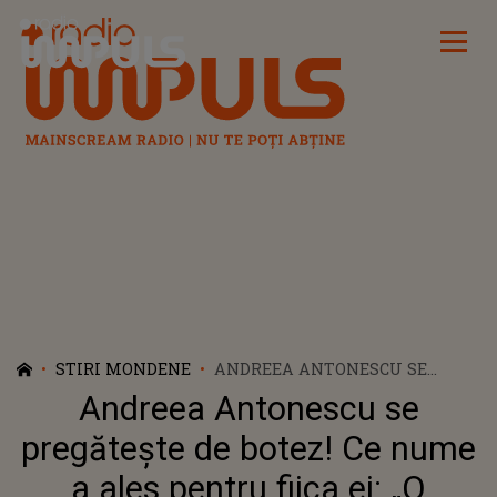
Radio Impuls
STIRI MONDENE
ANDREEA ANTONESCU SE
PREGĂTEȘTE DE BOTEZ! CE
Andreea Antonescu se
NUME A ALES PENTRU FIICA EI:
„O REPREZINTĂ 100%”
pregătește de botez! Ce nume
a ales pentru fiica ei: „O