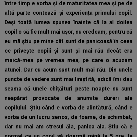
între timp e vorba și de maturitatea mea și pe de
altă parte contează și experiența primului copil.
Deși toată lumea spunea înainte că la al doilea
copil o să fie mult mai ușor, nu credeam, pentru că
eu mă știu pe mine cât sunt de panicoasă în ceea
ce privește copiii și sunt și mai rău decât era
maică-mea pe vremea mea, pe care o acuzam
atunci. Dar eu acum sunt mult mai rău. Din unele
puncte de vedere sunt mai liniștită, adică îmi dau
seama că unele chițăituri peste noapte nu sunt
neapărat provocate de anumite dureri ale
copilului. Știu când e vorba de alintătură, când e
vorba de un lucru serios, de foame, de schimbat,
dar nu mai am stresul ăla, panica aia. Știu că e
normal ca un copil să doarmă până la 5 ore, la