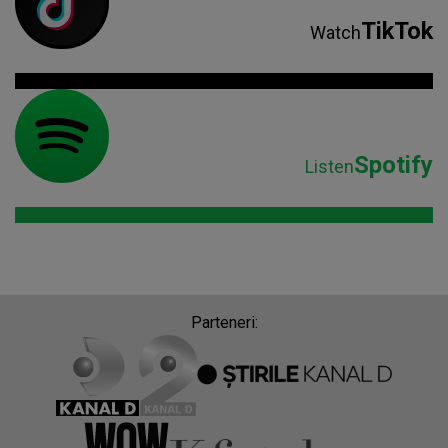
TikTok
Watch
Spotify
Listen
Parteneri: