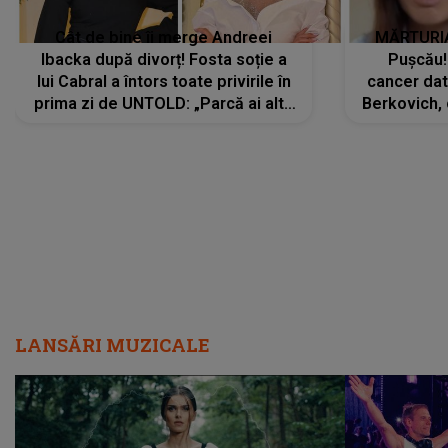
Cât de bine îi merge Andreei
MĂRTURIA
Ibacka după divorț! Fosta soție a
Pușcău!
lui Cabral a întors toate privirile în
cancer dato
prima zi de UNTOLD: „Parcă ai altă
Berkovich, 
strălucire, emani putere,
accident ru
încredere, siguranță...”
Dacă nu 
LANSĂRI MUZICALE