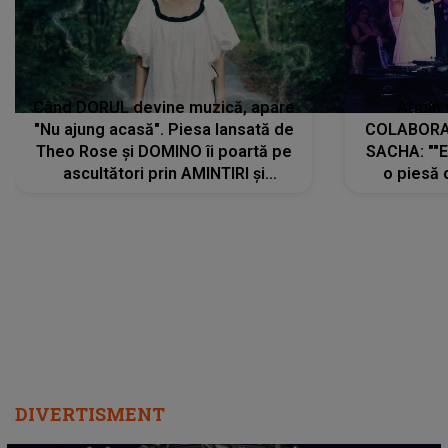
Când DORUL devine muzică, apare
Armin 
"Nu ajung acasă". Piesa lansată de
COLABORAR
Theo Rose și DOMINO îi poartă pe
SACHA: ""E
ascultători prin AMINTIRI și
o piesă 
REGĂSIRI, iar drumul emoțiilor
imediat pre
trece prin sufletul publicului:
cu mine șt
"Pentru toți cei care au plecat
păstrăm do
departe ca să le fie mai bine"
DIVERTISMENT