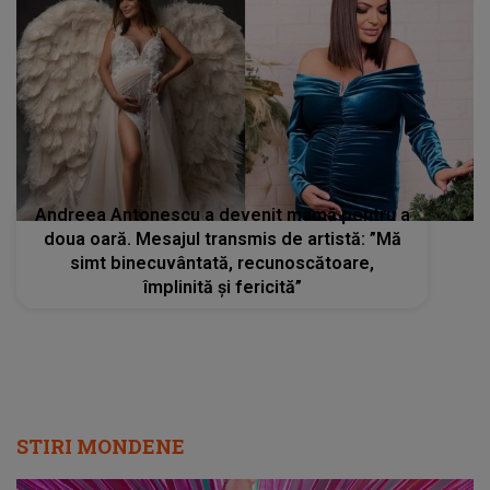
Andreea Antonescu a devenit mamă pentru a
doua oară. Mesajul transmis de artistă: ”Mă
simt binecuvântată, recunoscătoare,
împlinită și fericită”
STIRI MONDENE