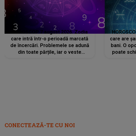
HOROSCOP 7 august 2026. Zodia
HOROSCOP 
care intră într-o perioadă marcată
care are șa
de încercări. Problemele se adună
bani. O opo
din toate părțile, iar o veste
poate schi
neașteptată îi dă planurile peste
la
cap
CONECTEAZĂ-TE CU NOI