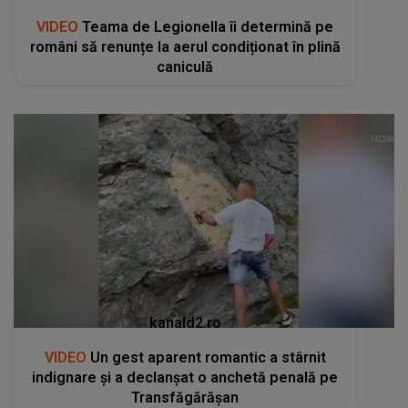
VIDEO
Teama de Legionella îi determină pe
români să renunțe la aerul condiționat în plină
caniculă
kanald2.ro
VIDEO
Un gest aparent romantic a stârnit
indignare și a declanșat o anchetă penală pe
Transfăgărășan