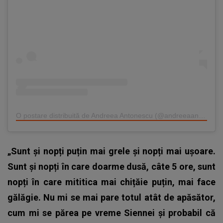
O postare distribuită de Andreea Antonescu (@andreeaantonescu)
„Sunt și nopți puțin mai grele și nopți mai ușoare.
Sunt și nopți în care doarme dusă, câte 5 ore, sunt
nopți în care mititica mai chițăie puțin, mai face
gălăgie. Nu mi se mai pare totul atât de apăsător,
cum mi se părea pe vreme Siennei și probabil că