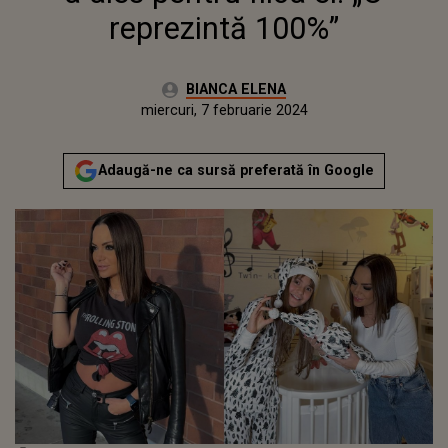
reprezintă 100%”
Autor:
BIANCA ELENA
Publicat:
marți, 7 februarie 2023
Actualizat:
miercuri, 7 februarie 2024
Adaugă-ne ca sursă preferată în Google