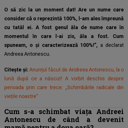
O să zic la un moment dat! Are un nume care
consider că o reprezintă 100%, l-am ales împreună
cu tatăl ei. A fost genul ăla de nume care în
momentul în care l-ai zis, ăla a fost. Cum
spuneam, o și caracterizează 100%!”,
a declarat
Andreea Antonescu.
Citește și:
Anunțul făcut de Andreea Antonescu, la o
lună după ce a născut! A vorbit deschis despre
perioada prin care trece: „Schimbările radicale din
viețile noastre”
Cum s-a schimbat viața Andreei
Antonescu de când a devenit
mamă pentru a doua oară?