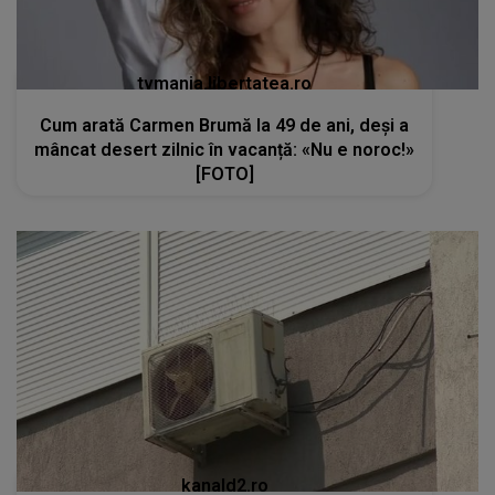
tvmania.libertatea.ro
Cum arată Carmen Brumă la 49 de ani, deși a
mâncat desert zilnic în vacanță: «Nu e noroc!»
[FOTO]
kanald2.ro