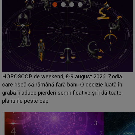
Emanuel a ținut ACEST DETALIU ASCUNS până
acum! În fața Alexandrei, concurentul din Casa Iubirii
face o MĂRTURISIRE NEAȘTEPTATĂ despre mama
sa: "I-am spus și ei în față, eu nu te iubesc pentru
că..."