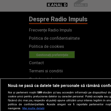
Despre Radio Impuls
Frecvențe Radio Impuls
Politica de confidentialitate
Politica de cookies
Gestionați preferințele
Contact
Termeni si conditii
Cod deontologic
Nouă ne pasă ca datele tale personale să rămână confi
Regulamente
Noi și partenerii noștri
589
stocăm și/sau accesăm informații pe dispozitivul dvs.
cookie unici pentru prelucrarea datelor cu caracter personal. Puteți accepta sau g
făcând clic mai jos, respectiv vă puteți opune utilizării unui interes legitim în 
politica de confidențialitate. Aceste alegeri vor fi raportate partenerilor no
navigarea.
Mai multe detalii