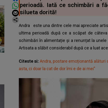
perioadă. Iată ce schimbări a fă
silueta dorită!
Andra
este una dintre cele mai apreciate artiste
ultima perioadă după ce a scăpat de câteva 
schimbări în alimentație și a renunțat la unele 
Artisata a slăbit considerabil după ce a luat ac
Citeste si:
Andra, postare emoționantă alături 
asta, ci doar la cat de dor îmi e de ai mei”