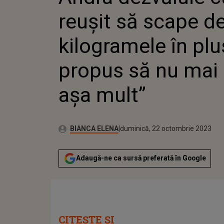
PROPUS
reușit să scape d
AȘA MUL
kilogramele în pl
propus să nu ma
așa mult”
Publicat:
Autor:
sâmbătă, 22 octombrie 2022
Actualizat:
BIANCA ELENA
duminică, 22 octombrie 2023
Adaugă-ne ca sursă preferată în Google
CITEȘTE ȘI