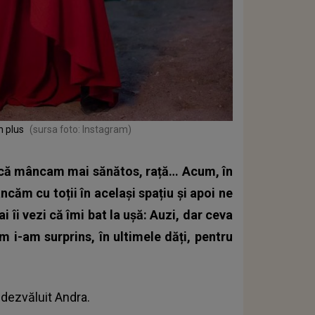
n plus
(sursa foto: Instagram)
ară că mâncam mai sănătos, rață… Acum, în
ăm cu toții în același spațiu și apoi ne
 îi vezi că îmi bat la ușă: Auzi, dar ceva
 i-am surprins, în ultimele dăți, pentru
 dezvăluit Andra.