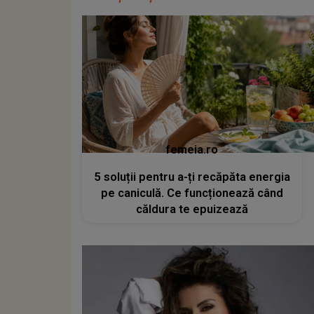
femeia.ro
5 soluții pentru a-ți recăpăta energia
pe caniculă. Ce funcționează când
căldura te epuizează