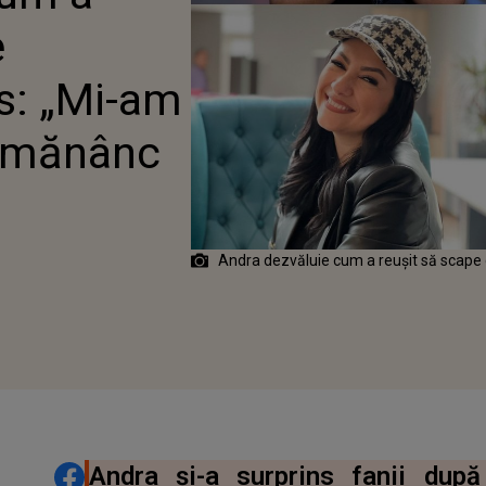
 SĂ NU MAI MĂNÂNC
e
T”
us: „Mi-am
i mănânc
Andra dezvăluie cum a reușit să scape 
DISTRIBUIE ARTICOLUL
Andra și-a surprins fanii dup