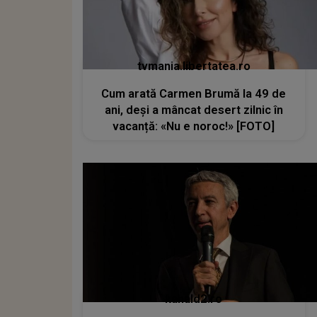
tvmania.libertatea.ro
Cum arată Carmen Brumă la 49 de
ani, deși a mâncat desert zilnic în
vacanță: «Nu e noroc!» [FOTO]
kanald2.ro