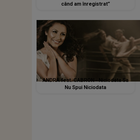
când am înregistrat”
ANDRA feat. CABRON - Niciodata Sa
Nu Spui Niciodata