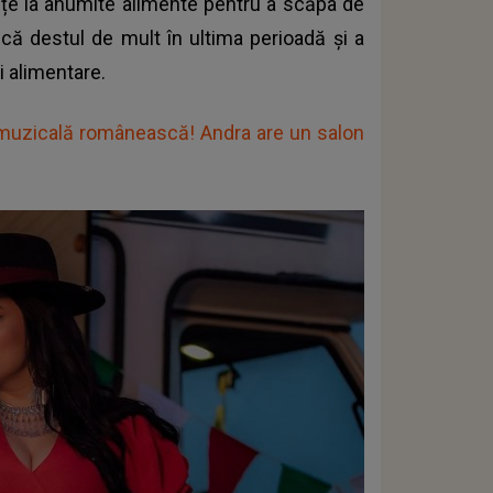
unțe la anumite alimente pentru a scăpa de
scă destul de mult în ultima perioadă și a
i alimentare.
 muzicală românească! Andra are un salon