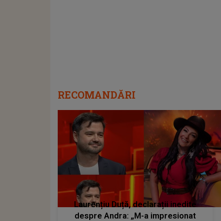
RECOMANDĂRI
Laurențiu Duță, declarații inedite
despre Andra: „M-a impresionat