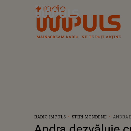
Radio Impuls
RADIO IMPULS
STIRI MONDENE
ANDRA 
REUȘIT 
Andra dezvăluie 
KILOGRA