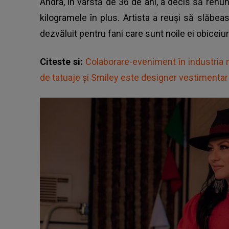
Andra, în vârstă de 36 de ani, a decis să ren
kilogramele în plus. Artista a reuși să slăbea
dezvăluit pentru fani care sunt noile ei obiceiur
Citeste si:
Colaborare-eveniment în industria
de tatuaje și Smiley este designer vestimentar