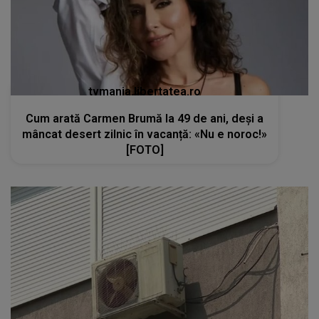
tvmania.libertatea.ro
Cum arată Carmen Brumă la 49 de ani, deși a
mâncat desert zilnic în vacanță: «Nu e noroc!»
[FOTO]