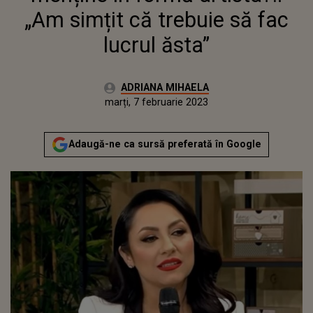
„Am simțit că trebuie să fac
lucrul ăsta”
Autor:
ADRIANA MIHAELA
Publicat:
luni, 7 februarie 2022
Actualizat:
marți, 7 februarie 2023
Adaugă-ne ca sursă preferată în Google