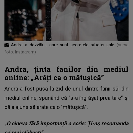
Andra a dezvăluit care sunt secretele siluetei sale
(sursa
foto: Instagram)
Andra, ținta fanilor din mediul
online: „Arăți ca o mătușică”
Andra a fost pusă la zid de unul dintre fanii săi din
mediul online
, spunând că ”s-a îngrășat prea tare” și
că a ajuns să arate ca o ”mătușică”.
„O cineva fără importanță a scris: Ți-aș recomanda
să mai slăbești”.