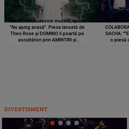
Când DORUL devine muzică, apare
Armin 
"Nu ajung acasă". Piesa lansată de
COLABORAR
Theo Rose și DOMINO îi poartă pe
SACHA: ""E
ascultători prin AMINTIRI și
o piesă 
REGĂSIRI, iar drumul emoțiilor
imediat pre
trece prin sufletul publicului:
cu mine șt
"Pentru toți cei care au plecat
păstrăm do
departe ca să le fie mai bine"
DIVERTISMENT