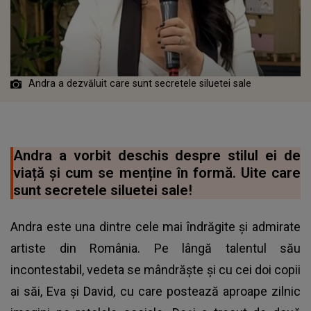
Andra a dezvăluit care sunt secretele siluetei sale
Andra a vorbit deschis despre stilul ei de
viață și cum se menține în formă. Uite care
sunt secretele siluetei sale!
Andra este una dintre cele mai îndrăgite și admirate
artiste din România. Pe lângă talentul său
incontestabil, vedeta se mândrăște și cu cei doi copii
ai săi, Eva și David, cu care postează aproape zilnic