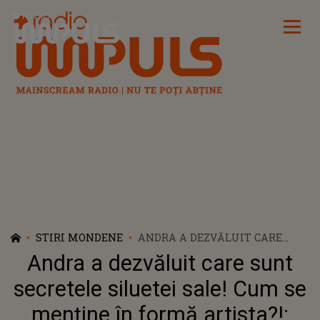
Radio Impuls
STIRI MONDENE
ANDRA A DEZVĂLUIT CARE
SUNT SECRETELE SILUETEI
Andra a dezvăluit care sunt
SALE! CUM SE MENȚINE ÎN
FORMĂ ARTISTA?!: „AM SIMȚIT
secretele siluetei sale! Cum se
CĂ TREBUIE SĂ FAC LUCRUL
menține în formă artista?!:
ĂSTA”