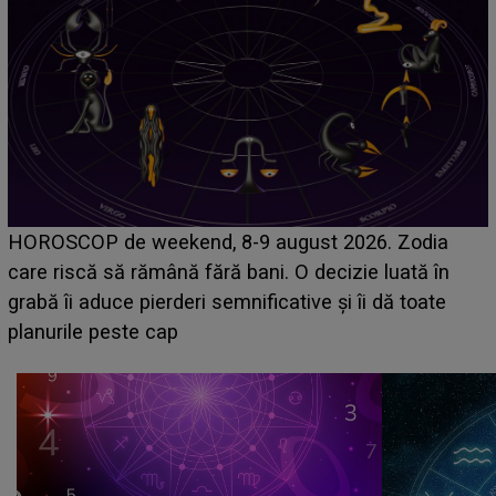
Emanuel a ținut ACEST DETALIU ASCUNS până
acum! În fața Alexandrei, concurentul din Casa Iubirii
face o MĂRTURISIRE NEAȘTEPTATĂ despre mama
sa: "I-am spus și ei în față, eu nu te iubesc pentru
că..."