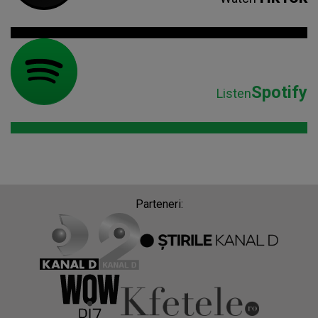
Spotify
Listen
Parteneri: