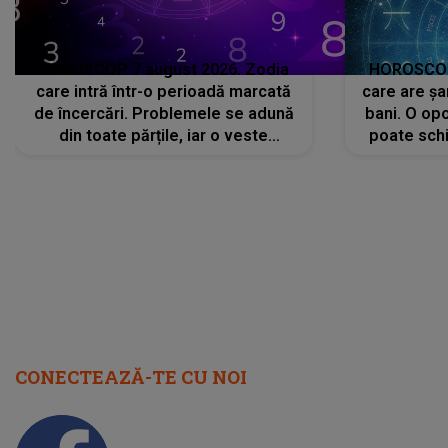
HOROSCOP 7 august 2026. Zodia
HOROSCOP 
care intră într-o perioadă marcată
care are șa
de încercări. Problemele se adună
bani. O opo
din toate părțile, iar o veste
poate schi
neașteptată îi dă planurile peste
la
cap
CONECTEAZĂ-TE CU NOI