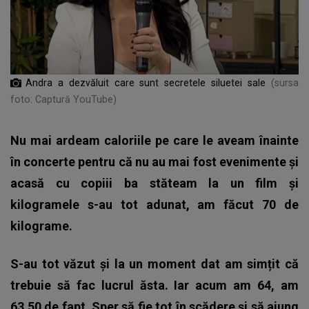
Andra a dezvăluit care sunt secretele siluetei sale
(sursa
foto: Captură YouTube)
Nu mai ardeam caloriile pe care le aveam înainte
în concerte pentru că nu au mai fost evenimente și
acasă cu copiii ba stăteam la un film și
kilogramele s-au tot adunat, am făcut 70 de
kilograme.
S-au tot văzut și la un moment dat am simțit că
trebuie să fac lucrul ăsta. Iar acum am 64, am
63,50 de fapt. Sper să fie tot în scădere și să ajung