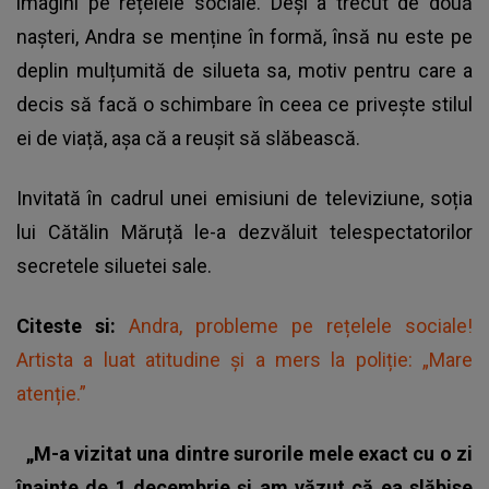
imagini pe rețelele sociale. Deși a trecut de două
nașteri, Andra se menține în formă, însă nu este pe
deplin mulțumită de silueta sa, motiv pentru care a
decis să facă o schimbare în ceea ce privește stilul
ei de viață, așa că a reușit să slăbească.
Invitată în cadrul unei emisiuni de televiziune, soția
lui Cătălin Măruță le-a dezvăluit telespectatorilor
secretele siluetei sale.
Citeste si:
Andra, probleme pe rețelele sociale!
Artista a luat atitudine și a mers la poliție: „Mare
atenție.”
„M-a vizitat una dintre surorile mele exact cu o zi
înainte de 1 decembrie și am văzut că ea slăbise