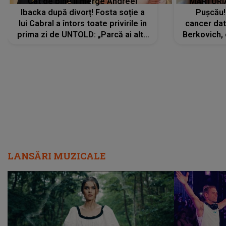
Cât de bine îi merge Andreei
MĂRTURIA
Ibacka după divorț! Fosta soție a
Pușcău!
lui Cabral a întors toate privirile în
cancer dato
prima zi de UNTOLD: „Parcă ai altă
Berkovich, 
strălucire, emani putere,
accident ru
încredere, siguranță...”
Dacă nu 
LANSĂRI MUZICALE