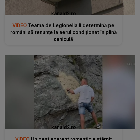
kanald2.ro
VIDEO
Teama de Legionella îi determină pe
români să renunțe la aerul condiționat în plină
caniculă
kanald2.ro
VIDEO
Un gest aparent romantic a stârnit