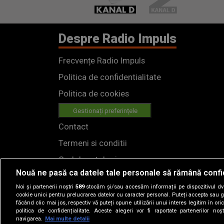
Despre Radio Impuls
Frecvențe Radio Impuls
Politica de confidentialitate
Politica de cookies
Gestionați preferințele
Contact
Termeni si conditii
Cod deontologic
Nouă ne pasă ca datele tale personale să rămână confi
Regulamente
Noi și partenerii noștri
589
stocăm și/sau accesăm informații pe dispozitivul dvs.
cookie unici pentru prelucrarea datelor cu caracter personal. Puteți accepta sau g
făcând clic mai jos, respectiv vă puteți opune utilizării unui interes legitim în 
politica de confidențialitate. Aceste alegeri vor fi raportate partenerilor no
navigarea.
Mai multe detalii