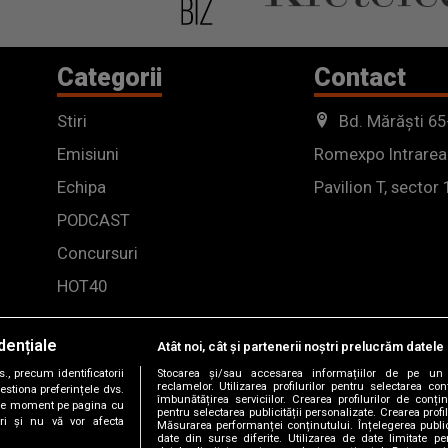
Categorii
Contact
Stiri
Bd. Mărăști 65
Emisiuni
Romexpo Intrarea
Echipa
Pavilion T, sector 
PODCAST
Concursuri
HOT40
dențiale
Atât noi, cât și partenerii noștri prelucrăm datele 
, precum identificatorii
Stocarea și/sau accesarea informațiilor de pe un 
reclamelor. Utilizarea profilurilor pentru selectarea con
estiona preferințele dvs.
îmbunătățirea serviciilor. Crearea profilurilor de conținu
orice moment pe pagina cu
pentru selectarea publicității personalizate. Crearea profil
ștri și nu vă vor afecta
Măsurarea performanței conținutului. Înțelegerea public
date din surse diferite. Utilizarea de date limitate pen