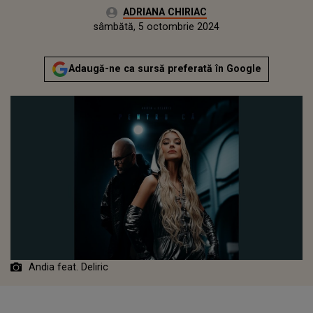
Autor:
ADRIANA CHIRIAC
Publicat:
joi, 5 octombrie 2023
Actualizat:
sâmbătă, 5 octombrie 2024
Adaugă-ne ca sursă preferată în Google
Andia feat. Deliric