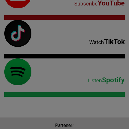
YouTube
Subscribe
TikTok
Watch
Spotify
Listen
Parteneri: