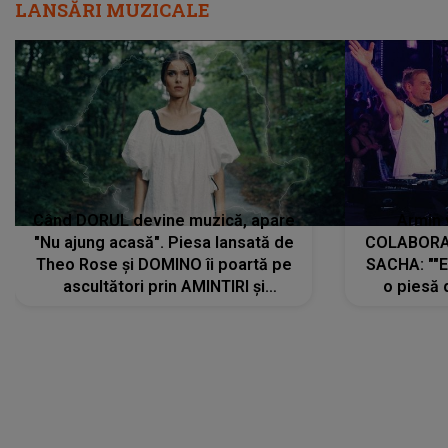
LANSĂRI MUZICALE
Când DORUL devine muzică, apare
Armin 
"Nu ajung acasă". Piesa lansată de
COLABORAR
Theo Rose și DOMINO îi poartă pe
SACHA: ""E
ascultători prin AMINTIRI și
o piesă 
REGĂSIRI, iar drumul emoțiilor
imediat pre
trece prin sufletul publicului:
cu mine șt
"Pentru toți cei care au plecat
păstrăm do
departe ca să le fie mai bine"