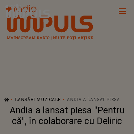
Radio Impuls
LANSĂRI MUZICALE
ANDIA A LANSAT PIESA
"PENTRU CĂ", ÎN
Andia a lansat piesa "Pentru
COLABORARE CU DELIRIC
că", în colaborare cu Deliric