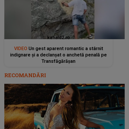
kanald2.ro
VIDEO
Un gest aparent romantic a stârnit
indignare și a declanșat o anchetă penală pe
Transfăgărășan
RECOMANDĂRI