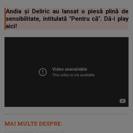
Andia și Deliric au lansat o piesă plină de
sensibilitate, intitulată "Pentru că". Dă-i play
aici!
MAI MULTE DESPRE: