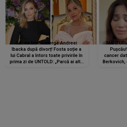
Cât de bine îi merge Andreei
MĂRTURIA
Ibacka după divorț! Fosta soție a
Pușcău!
lui Cabral a întors toate privirile în
cancer dato
prima zi de UNTOLD: „Parcă ai altă
Berkovich, 
strălucire, emani putere,
accident ru
încredere, siguranță...”
Dacă nu 