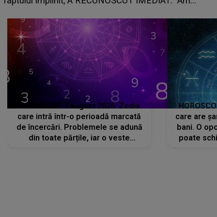
faptului împlinit, A RECUNOSCUT IMEDIAT: "Am
avut..."
HOROSCOP 7 august 2026. Zodia
HOROSCOP 
care intră într-o perioadă marcată
care are șa
de încercări. Problemele se adună
bani. O opo
din toate părțile, iar o veste
poate schi
neașteptată îi dă planurile peste
la
cap