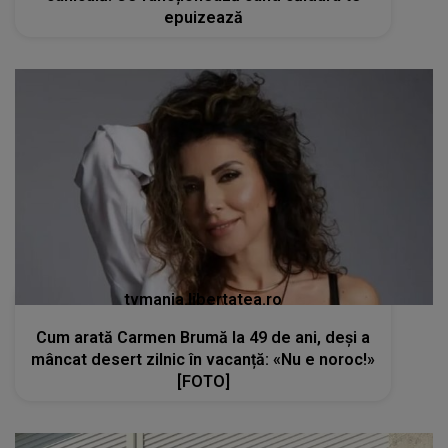
epuizează
tvmania.libertatea.ro
Cum arată Carmen Brumă la 49 de ani, deși a
mâncat desert zilnic în vacanță: «Nu e noroc!»
[FOTO]