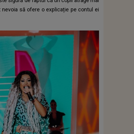
este sigură de faptul că un copil atrage mai
t nevoia să ofere o explicație pe contul ei