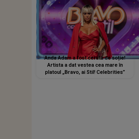
Anda Adam a fost cerută de soție!
Artista a dat vestea cea mare în
platoul „Bravo, ai Stil! Celebrities”