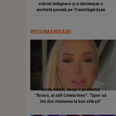
stârnit indignare și a declanșat o
anchetă penală pe Transfăgărășan
RECOMANDĂRI
Anda Adam, despre proiectul
”Bravo, ai stil! Celebrities”: ”Sper să
îmi duc misiunea la bun sfârșit”