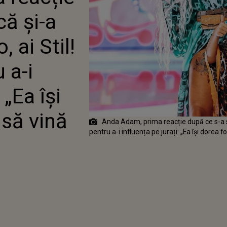
TIES” PENTRU A-I
că și-a
ȚA PE JURAȚI: „EA ÎȘI
OARTE MULT SĂ VINĂ
”
, ai Stil!
 a-i
 „Ea își
 să vină
Anda Adam, prima reacție după ce s-a spus
pentru a-i influența pe jurați: „Ea își dorea 
2021