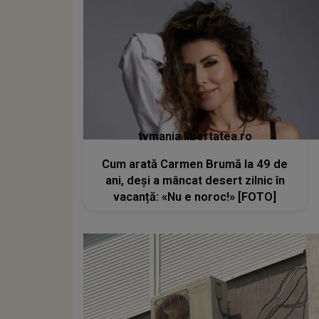
tvmania.libertatea.ro
Cum arată Carmen Brumă la 49 de
ani, deși a mâncat desert zilnic în
vacanță: «Nu e noroc!» [FOTO]