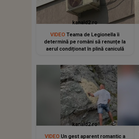
kanald2.ro
VIDEO
Teama de Legionella îi
determină pe români să renunțe la
aerul condiționat în plină caniculă
kanald2.ro
VIDEO
Un gest aparent romantic a