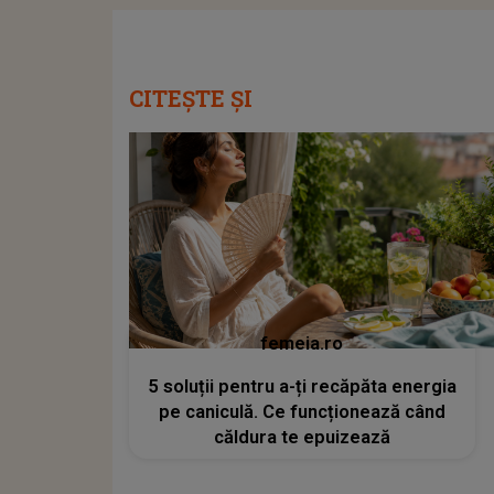
CITEȘTE ȘI
femeia.ro
5 soluții pentru a-ți recăpăta energia
pe caniculă. Ce funcționează când
căldura te epuizează