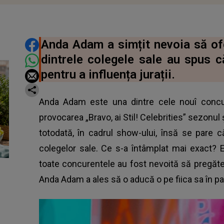
DISTRIBUIE ARTICOLUL
Anda Adam a simțit nevoia să ofe
dintrele colegele sale au spus c
pentru a influența jurații.
Anda Adam este una dintre cele nouî concu
provocarea „Bravo, ai Stil! Celebrities” sezonul 
totodată, în cadrul show-ului, însă se pare că
colegelor sale. Ce s-a întâmplat mai exact? E
toate concurentele au fost nevoită să pregăte
Anda Adam a ales să o aducă o pe fiica sa în pa