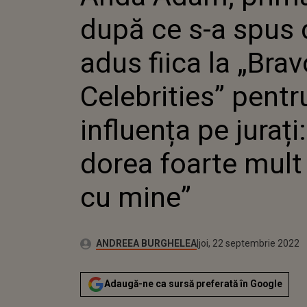
CELEBRI
după ce s-a spus 
INFLUEN
DOREA F
CU MINE
adus fiica la „Bravo
Celebrities” pentru
influența pe jurați:
dorea foarte mult
cu mine”
Publicat:
Autor:
miercuri, 22 septembrie 
Actualizat:
ANDREEA BURGHELEA
joi, 22 septembrie 2022
Adaugă-ne ca sursă preferată în Google