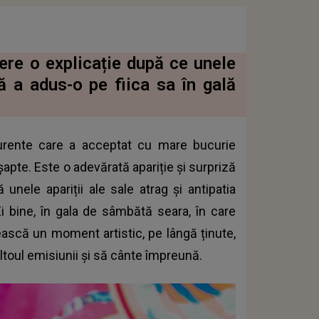
re o explicație după ce unele
ă a adus-o pe fiica sa în gală
rente care a acceptat cu mare bucurie
șapte. Este o adevărată apariție și surpriză
 unele apariții ale sale atrag și antipatia
i bine, în gala de sâmbătă seara, în care
ască un moment artistic, pe lângă ținute,
ltoul emisiunii și să cânte împreună.