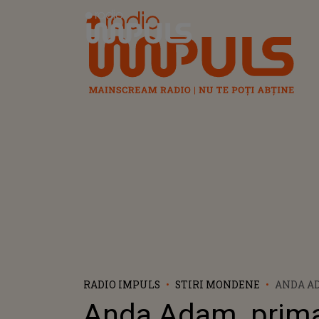
Radio Impuls
RADIO IMPULS
STIRI MONDENE
ANDA AD
DUPĂ CE
Anda Adam, prima
FIICA LA