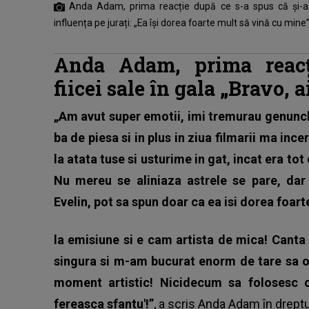
Anda Adam, prima reacție după ce s-a spus că și-a adu
influența pe jurați: „Ea își dorea foarte mult să vină cu mine
Anda Adam, prima reacți
fiicei sale în gala „Bravo, a
„Am avut super emotii, imi tremurau genunchii
ba de piesa si in plus in ziua filmarii ma in
la atata tuse si usturime in gat, incat era to
Nu mereu se aliniaza astrele se pare, da
Evelin, pot sa spun doar ca ea isi dorea foart
la emisiune si e cam artista de mica! Canta n
singura si m-am bucurat enorm de tare sa o
moment artistic! Nicidecum sa folosesc co
fereasca sfantu'!”
, a scris Anda Adam în dreptu