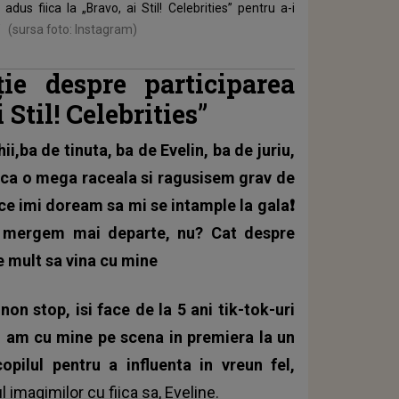
s fiica la „Bravo, ai Stil! Celebrities” pentru a-i
”
(sursa foto: Instagram)
e despre participarea
i Stil! Celebrities”
,ba de tinuta, ba de Evelin, ba de juriu,
cerca o mega raceala si ragusisem grav de
t ce imi doream sa mi se intample la gala❗️
r mergem mai departe, nu? Cat despre
e mult sa vina cu mine
on stop, isi face de la 5 ani tik-tok-uri
 am cu mine pe scena in premiera la un
pilul pentru a influenta in vreun fel,
l imagimilor cu fiica sa, Eveline.