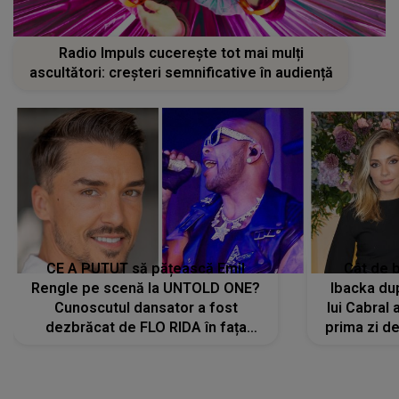
Radio Impuls cucerește tot mai mulți
ascultători: creșteri semnificative în audiență
CE A PUTUT să pățească Emil
Cât de b
Rengle pe scenă la UNTOLD ONE?
Ibacka dup
Cunoscutul dansator a fost
lui Cabral a
dezbrăcat de FLO RIDA în fața
prima zi d
tuturor: „Mi-a dat hainele lui. Ce s-a
strălu
întâmplat mai exact...”
încre