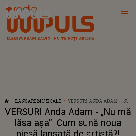
Radio Impuls
LANSĂRI MUZICALE
VERSURI ANDA ADAM - „NU
MĂ LĂSA AȘA”. CUM SUNĂ
VERSURI Anda Adam - „Nu mă
NOUA PIESĂ LANSATĂ DE
ARTISTĂ?!
lăsa așa”. Cum sună noua
piesă lansată de artistă?!