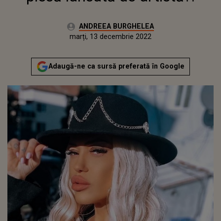
Autor:
ANDREEA BURGHELEA
Publicat:
marți, 14 decembrie 2021
Actualizat:
marți, 13 decembrie 2022
Adaugă-ne ca sursă preferată în Google