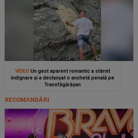
kanald2.ro
VIDEO
Un gest aparent romantic a stârnit
indignare și a declanșat o anchetă penală pe
Transfăgărășan
RECOMANDĂRI