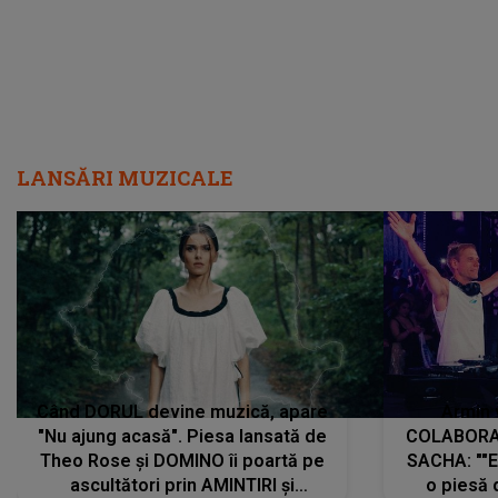
LANSĂRI MUZICALE
Când DORUL devine muzică, apare
Armin 
"Nu ajung acasă". Piesa lansată de
COLABORAR
Theo Rose și DOMINO îi poartă pe
SACHA: ""E
ascultători prin AMINTIRI și
o piesă 