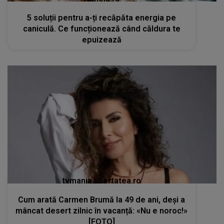
5 soluții pentru a-ți recăpăta energia pe
caniculă. Ce funcționează când căldura te
epuizează
tvmania.libertatea.ro
Cum arată Carmen Brumă la 49 de ani, deși a
mâncat desert zilnic în vacanță: «Nu e noroc!»
[FOTO]