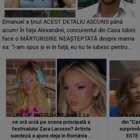
Cine 
nuel a ținut ACEST DETALIU ASCUNS până
UNTOL
! În fața Alexandrei, concurentul din Casa Iubirii
ce i-
e o MĂRTURISIRE NEAȘTEPTATĂ despre mama
pregăti
"I-am spus și ei în față, eu nu te iubesc pentru
"
LINE-UP UNTOLD ONE, ziua 2. La
Ce a dezv
ce oră urcă pe scena principală a
din "Cas
festivalului Zara Larsson? Artista
surprind
suedeză a ajuns deja în România și
ESTE 