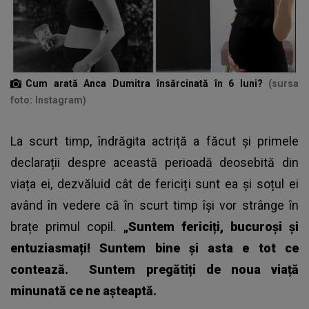
Cum arată Anca Dumitra însărcinată în 6 luni?
(sursa
foto: Instagram)
La scurt timp, îndrăgita actriță a făcut și primele
declarații despre această perioadă deosebită din
viața ei, dezvăluid cât de fericiți sunt ea și soțul ei
având în vedere că în scurt timp își vor strânge în
brațe primul copil.
„Suntem fericiți, bucuroși și
entuziasmați! Suntem bine și asta e tot ce
contează.
Suntem pregătiți de noua viață
minunată ce ne așteaptă.