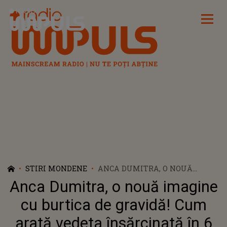
Radio Impuls
STIRI MONDENE
ANCA DUMITRA, O NOUĂ
IMAGINE CU BURTICA DE
Anca Dumitra, o nouă imagine
GRAVIDĂ! CUM ARATĂ VEDETA
ÎNSĂRCINATĂ ÎN 6 LUNI?
cu burtica de gravidă! Cum
arată vedeta însărcinată în 6