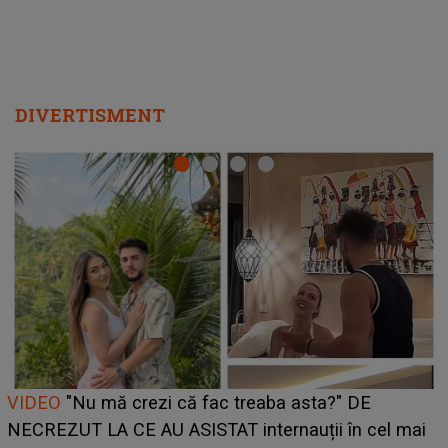
Cine este Bianca, tânăra clujeancă luată pe scenă la
UNTOLD ONE de Zara Larsson? Aceasta a dezvăluit
ce i-a spus artista suedeză în culise: „Nu am fost
pregătită...”