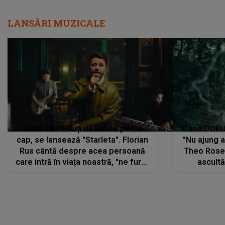
Când IUBIREA îți dă lumea peste
Când DORUL
cap, se lansează "Starleta". Florian
"Nu ajung 
Rus cântă despre acea persoană
Theo Rose 
care intră în viața noastră, "ne fură"
ascultă
toate PRIVIRILE, toate GÂNDURILE,
REGĂSIRI
tot UNIVERSUL și fără să ne dăm
trece pr
seama, ajunge să fie motivul
"Pentru t
pentru care zâmbim
departe 
DIVERTISMENT