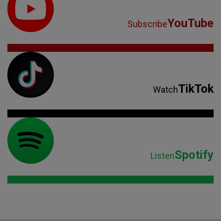
Spotify
Listen
Parteneri: