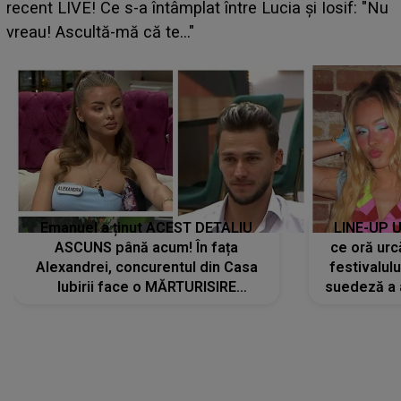
Emanuel a ținut ACEST DETALIU
LINE-UP U
ASCUNS până acum! În fața
ce oră urc
Alexandrei, concurentul din Casa
festivalul
Iubirii face o MĂRTURISIRE
suedeză a a
NEAȘTEPTATĂ despre mama sa:
s-a film
"I-am spus și ei în față, eu nu te
iubesc pentru că..."
CONECTEAZĂ-TE CU NOI