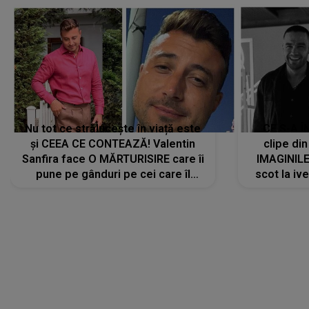
Nu tot ce strălucește în viață este
CE S-A Î
și CEEA CE CONTEAZĂ! Valentin
clipe din
Sanfira face O MĂRTURISIRE care îi
IMAGINIL
pune pe gânduri pe cei care îl
scot la ive
urmăresc în ONLINE. Mesajul
despre 
artistului este despre ceva ce
uităm cu toții, uneori: "La final, nu
vom..."
LANSĂRI MUZICALE