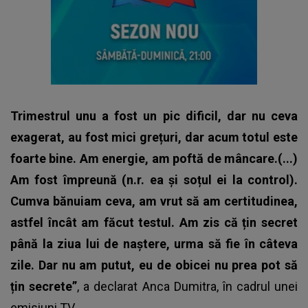
Trimestrul unu a fost un pic dificil, dar nu ceva
exagerat, au fost mici grețuri, dar acum totul este
foarte bine. Am energie, am poftă de mâncare.(...)
Am fost împreună (n.r. ea și soțul ei la control).
Cumva bănuiam ceva, am vrut să am certitudinea,
astfel încât am făcut testul. Am zis că țin secret
până la ziua lui de naștere, urma să fie în câteva
zile.
Dar nu am putut, eu de obicei nu prea pot să
țin secrete”
, a declarat
Anca Dumitra
, în cadrul unei
emisiuni TV.