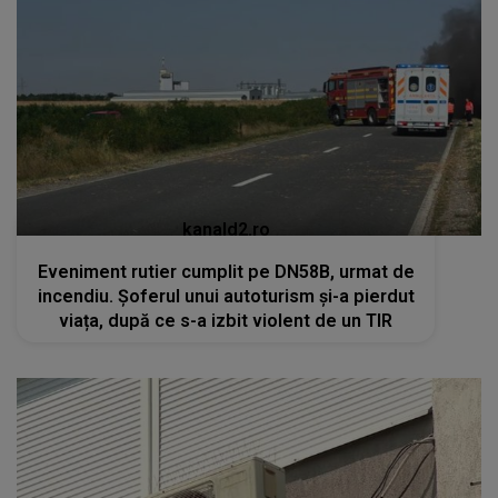
kanald2.ro
Eveniment rutier cumplit pe DN58B, urmat de
incendiu. Șoferul unui autoturism și-a pierdut
viața, după ce s-a izbit violent de un TIR
kanald2.ro
VIDEO
Teama de Legionella îi determină pe
români să renunțe la aerul condiționat în plină