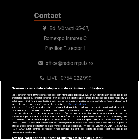
office@radioimpuls.ro
LIVE : 0754-222.999
WhatsApp: 0754-222.999
© 2019-2026 DOGAN MEDIA INTERNATIONAL SA, Toate
Nouă ne pasă ca datele tale personale să rămână confidențiale
drepturile rezervate.
Noi și partenerii noștri
589
stocăm și/sau accesăm informații pe dispozitivul dvs., precum identificatorii cookie unici pentru
prelucrarea datelor cu caracter personal. Puteți accepta sau gestiona preferințele dvs. făcând clic mai jos, respectiv vă
puteți opune utilizării unui interes legitim în orice moment pe pagina cu politica de confidențialitate. Aceste alegeri vor fi
raportate partenerilor noștri și nu vă vor afecta navigarea.
Mai multe detalii
Noi si partenerii nostri (retelele de socializare si agentiile de publicitate partenere, precum si furnizorii nostri de servicii de
date analitice) prelucram date pentru a permite website-ului sa functioneze, pentru a personaliza continutul si anunturile
publicitare afisate in functie de interesele si/sau profilul dvs., pentru a va oferi functionalitati aferente retelelor de
socializare si pentru a analiza traficul pe website. Beneficiati de drepturile prevazute de art. 15-22 din GDPR in legatura
cu prelucrarea datelor cu caracter personal. Aceste drepturi pot fi exercitate prin modalitatea indicata
aici
. Prin click pe
“ACCEPT TOATE”, acceptati folosirea tuturor Tehnologiilor de tip Cookie, care implica inclusiv acceptul dvs. cu privire la
stocarea/accesarea informatiilor de catre Vendor-ii cu care colaboram. Prin click pe “VREAU SA MODIFIC SETARILE
INDIVIDUAL” puteti schimba preferintele in mod individual, mai putin cele legate de cookie strict necesare pentru
functionarea website-ului.
Atât noi, cât și partenerii noștri prelucrăm datele pentru a oferi: