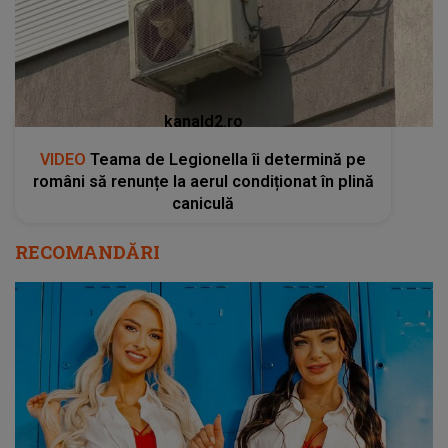
caniculă
RECOMANDĂRI
De ce s-a răcit relația dintre Andreea Bălan și
Andreea Antonescu din nou!