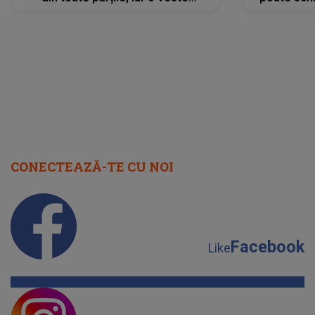
neașteptată îi dă planurile peste
la
cap
CONECTEAZĂ-TE CU NOI
Facebook
Like