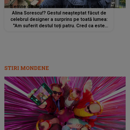
Semne de împăcare între Alexandru Ciucu și
Alina Sorescu!? Gestul neașteptat făcut de
celebrul designer a surprins pe toată lumea:
"Am suferit destul toți patru. Cred ca este
momentul pentru liniște"
STIRI MONDENE