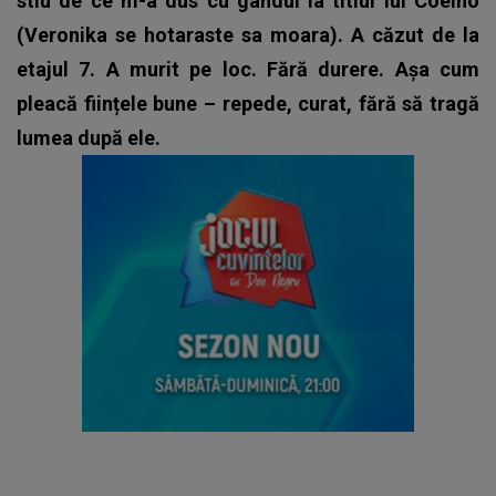
stiu de ce m-a dus cu gandul la titlul lui Coelho
(Veronika se hotaraste sa moara). A căzut de la
etajul 7. A murit pe loc. Fără durere. Așa cum
pleacă ființele bune – repede, curat, fără să tragă
lumea după ele.