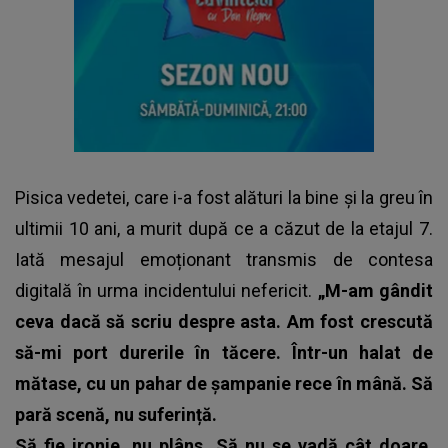
Pisica vedetei, care i-a fost alături la bine și la greu în
ultimii 10 ani, a murit după ce a căzut de la etajul 7.
Iată mesajul emoționant transmis de contesa
digitală în urma incidentului nefericit.
„M-am gândit
ceva dacă să scriu despre asta. Am fost crescută
să-mi port durerile în tăcere. Într-un halat de
mătase, cu un pahar de șampanie rece în mână. Să
pară scenă, nu suferință.
Să fie ironie, nu plâns. Să nu se vadă cât doare.