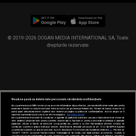
© 2019-2026 DOGAN MEDIA INTERNATIONAL SA, Toate
drepturile rezervate.
Nouă ne pasă ca datele tale personale să rămână confidențiale
Noi și partenerii noștri
589
stocăm și/sau accesăm informații pe dispozitivul dvs., precum identificatorii cookie unici pentru
prelucrarea datelor cu caracter personal. Puteți accepta sau gestiona preferințele dvs. făcând clic mai jos, respectiv vă
puteți opune utilizării unui interes legitim în orice moment pe pagina cu politica de confidențialitate. Aceste alegeri vor fi
raportate partenerilor noștri și nu vă vor afecta navigarea.
Mai multe detalii
Noi si partenerii nostri (retelele de socializare si agentiile de publicitate partenere, precum si furnizorii nostri de servicii de
date analitice) prelucram date pentru a permite website-ului sa functioneze, pentru a personaliza continutul si anunturile
publicitare afisate in functie de interesele si/sau profilul dvs., pentru a va oferi functionalitati aferente retelelor de
socializare si pentru a analiza traficul pe website. Beneficiati de drepturile prevazute de art. 15-22 din GDPR in legatura
cu prelucrarea datelor cu caracter personal. Aceste drepturi pot fi exercitate prin modalitatea indicata
aici
. Prin click pe
“ACCEPT TOATE”, acceptati folosirea tuturor Tehnologiilor de tip Cookie, care implica inclusiv acceptul dvs. cu privire la
stocarea/accesarea informatiilor de catre Vendor-ii cu care colaboram. Prin click pe “VREAU SA MODIFIC SETARILE