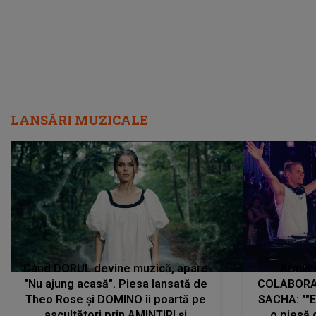
LANSĂRI MUZICALE
Când DORUL devine muzică, apare
Armin 
"Nu ajung acasă". Piesa lansată de
COLABORAR
Theo Rose și DOMINO îi poartă pe
SACHA: ""E
ascultători prin AMINTIRI și
o piesă 