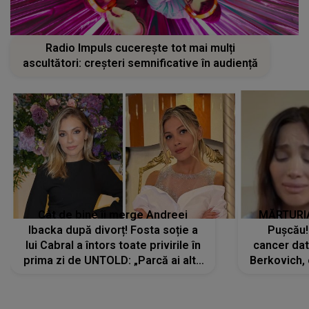
Radio Impuls cucerește tot mai mulți
ascultători: creșteri semnificative în audiență
Cât de bine îi merge Andreei
MĂRTURIA
Ibacka după divorț! Fosta soție a
Pușcău!
lui Cabral a întors toate privirile în
cancer dato
prima zi de UNTOLD: „Parcă ai altă
Berkovich, 
strălucire, emani putere,
accident ru
încredere, siguranță...”
Dacă nu 