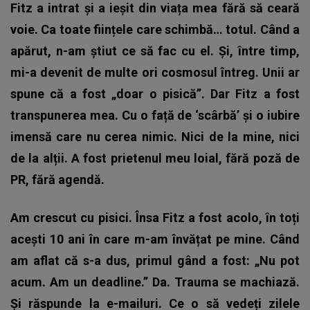
Fitz a intrat și a ieșit din viața mea fără să ceară
voie. Ca toate ființele care schimbă… totul. Când a
apărut, n-am știut ce să fac cu el. Și, între timp,
mi-a devenit de multe ori cosmosul întreg. Unii ar
spune că a fost „doar o pisică”. Dar Fitz a fost
transpunerea mea. Cu o față de ‘scârbă’ și o iubire
imensă care nu cerea nimic. Nici de la mine, nici
de la alții. A fost prietenul meu loial, fără poză de
PR, fără agendă.
Am crescut cu pisici. Însa Fitz a fost acolo, în toți
acești 10 ani în care m-am învățat pe mine. Când
am aflat că s-a dus, primul gând a fost: „Nu pot
acum. Am un deadline.” Da. Trauma se machiază.
Și răspunde la e-mailuri. Ce o să vedeți zilele