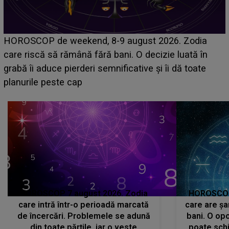
Emanuel a ținut ACEST DETALIU ASCUNS până
acum! În fața Alexandrei, concurentul din Casa Iubirii
face o MĂRTURISIRE NEAȘTEPTATĂ despre mama
sa: "I-am spus și ei în față, eu nu te iubesc pentru
că..."
HOROSCOP 7 august 2026. Zodia
HOROSCOP 
care intră într-o perioadă marcată
care are șa
de încercări. Problemele se adună
bani. O opo
din toate părțile, iar o veste
poate schi