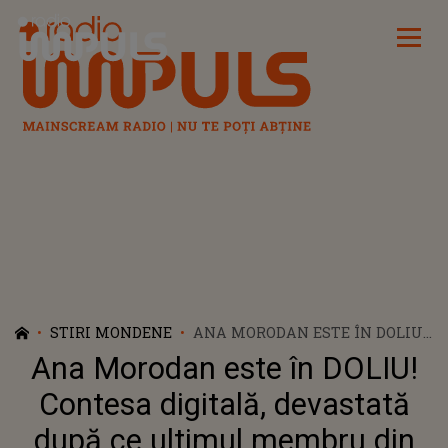
Radio Impuls
STIRI MONDENE
ANA MORODAN ESTE ÎN DOLIU!
CONTESA DIGITALĂ, DEVASTATĂ
Ana Morodan este în DOLIU!
DUPĂ CE ULTIMUL MEMBRU
DIN FAMILIA EI S-A STINS DIN
Contesa digitală, devastată
VIAȚĂ: „A CĂZUT DE LA ETAJUL
după ce ultimul membru din
7. A MURIT PE LOC. FĂRĂ