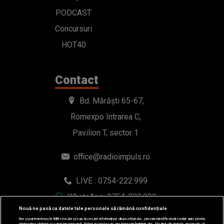
PODCAST
Concursuri
HOT40
Contact
Bd. Mărăști 65-67,
Romexpo Intrarea C,
Pavilion T, sector 1
office@radioimpuls.ro
LIVE : 0754-222.999
WhatsApp: 0754-222.999
Nouă ne pasă ca datele tale personale să rămână confidențiale
Noi și partenerii noștri
589
stocăm și/sau accesăm informații pe dispozitivul dvs., precum identificatorii cookie unici pentru
prelucrarea datelor cu caracter personal. Puteți accepta sau gestiona preferințele dvs. făcând clic mai jos, respectiv vă