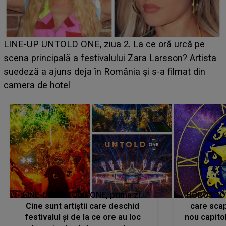
Ce a dezvăluit noua concurentă din "Casa Iubirii" l-a
luat prin surprindere pe Emanuel. CINE ESTE
BĂIATUL VIZAT de Alexandra?! Aflându-se în fața
faptului împlinit, A RECUNOSCUT IMEDIAT: "Am
avut..."
LINE-UP UNTOLD ONE, prima zi.
HOROSCOP 
Cine sunt artiștii care deschid
care scap
festivalul și de la ce ore au loc
nou capitol