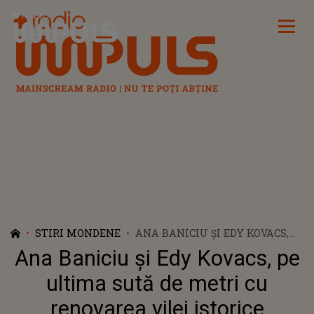
Radio Impuls
STIRI MONDENE
ANA BANICIU ȘI EDY KOVACS,
PE ULTIMA SUTĂ DE METRI CU
Ana Baniciu și Edy Kovacs, pe
RENOVAREA VILEI ISTORICE
MOȘTENITE DE LA BUNICA EI.
ultima sută de metri cu
CUM ARATĂ ACUM
renovarea vilei istorice
DORMITORUL MATRIMONIAL