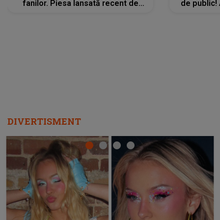
fanilor. Piesa lansată recent de
de public!
Ariana Grande îi face pe
a lansat V
ascultători SĂ O ASCULTE PE
REPEAT
DIVERTISMENT