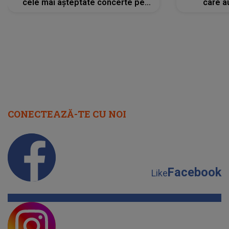
cele mai așteptate concerte pe
care a
scena principală?
perioadă 
CONECTEAZĂ-TE CU NOI
Facebook
Like