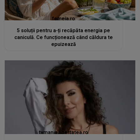
femeia.ro
5 soluții pentru a-ți recăpăta energia pe
caniculă. Ce funcționează când căldura te
epuizează
tvmania.libertatea.ro