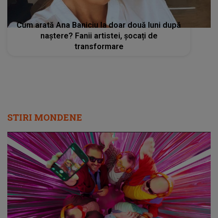
Cum arată Ana Baniciu la doar două luni după
naștere? Fanii artistei, șocați de
transformare
STIRI MONDENE