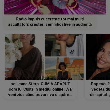
Radio Impuls cucerește tot mai mulți
ascultători: creșteri semnificative în audiență
MESAJUL care a făcut-o să plângă
CE SE Î
pe Ileana Sterp. CUM A APĂRUT
Popescu?
sora lui Culiță în mediul online: „Va
vedetă du
veni ziua când povara va dispărea,
din spital:
iar lacrimile...”