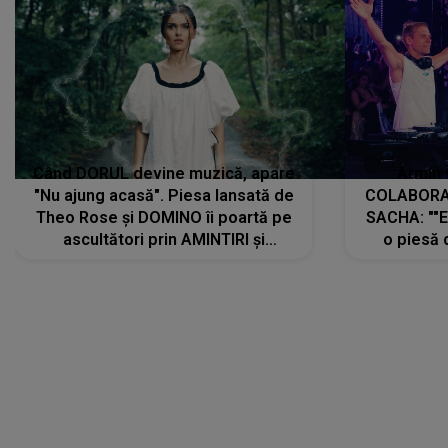
Când DORUL devine muzică, apare
Armin 
"Nu ajung acasă". Piesa lansată de
COLABORAR
Theo Rose și DOMINO îi poartă pe
SACHA: ""E
ascultători prin AMINTIRI și
o piesă 
REGĂSIRI, iar drumul emoțiilor
imediat pre
trece prin sufletul publicului:
cu mine șt
"Pentru toți cei care au plecat
păstrăm do
departe ca să le fie mai bine"