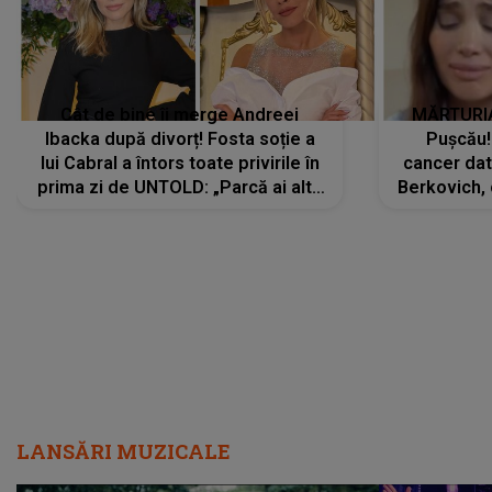
Cât de bine îi merge Andreei
MĂRTURIA
Ibacka după divorț! Fosta soție a
Pușcău!
lui Cabral a întors toate privirile în
cancer dato
prima zi de UNTOLD: „Parcă ai altă
Berkovich, 
strălucire, emani putere,
accident ru
încredere, siguranță...”
Dacă nu 
LANSĂRI MUZICALE