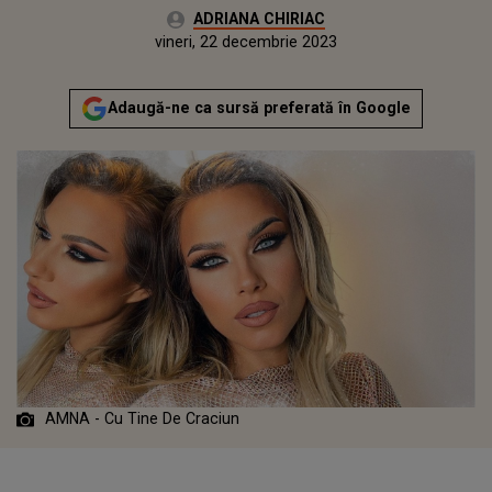
Autor:
ADRIANA CHIRIAC
Publicat:
joi, 22 decembrie 2022
Actualizat:
vineri, 22 decembrie 2023
Adaugă-ne ca sursă preferată în Google
AMNA - Cu Tine De Craciun