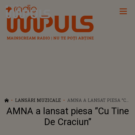
Radio Impuls
LANSĂRI MUZICALE
AMNA A LANSAT PIESA ”CU
TINE DE CRACIUN”
AMNA a lansat piesa ”Cu Tine
De Craciun”