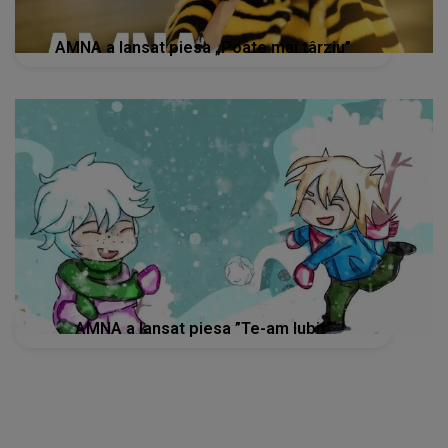
AMNA a lansat piesa „Poate mai târziu”
AMNA a lansat piesa ”Te-am Iubit”