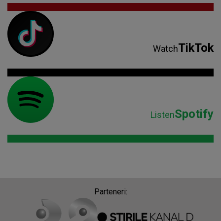
TikTok
Watch
Spotify
Listen
Parteneri: