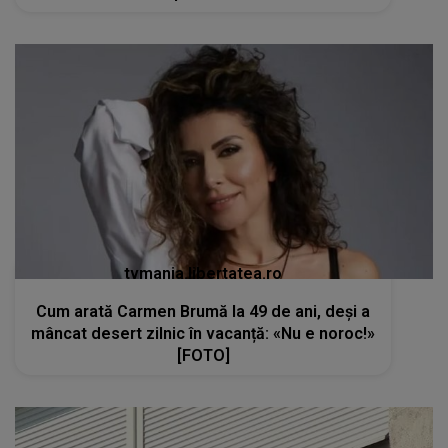
tvmania.libertatea.ro
Cum arată Carmen Brumă la 49 de ani, deși a
mâncat desert zilnic în vacanță: «Nu e noroc!»
[FOTO]