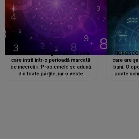
HOROSCOP 7 august 2026. Zodia
HOROSCOP 
care intră într-o perioadă marcată
care are șa
de încercări. Problemele se adună
bani. O opo
din toate părțile, iar o veste
poate schi
neașteptată îi dă planurile peste
la
cap