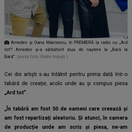
Amedeo și Oana Mairnescu, în PREMIERĂ la radio cu „Ard
tot”! Amedeo și-a sărbătorit ziua de naștere la „Bară la
Bară”
(sursa foto: Radio Impuls )
Cei doi artiști s-au întâlnit pentru prima dată într-o
tabără de creație, acolo unde
au și compus piesa
„Ard tot”
.
„În tabără am fost 50 de oameni care creează și
am fost repartizați aleatoriu. Și atunci, în camera
de producție unde am scris și piesa, ne-am