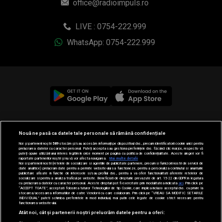
office@radioimpuls.ro
LIVE : 0754-222.999
WhatsApp: 0754-222.999
© 2019-2026 DOGAN MEDIA INTERNATIONAL SA, Toate
Nouă ne pasă ca datele tale personale să rămână confidențiale
drepturile rezervate.
Noi și partenerii noștri
589
stocăm și/sau accesăm informații pe dispozitivul dvs., precum identificatorii cookie unici pentru
prelucrarea datelor cu caracter personal. Puteți accepta sau gestiona preferințele dvs. făcând clic mai jos, respectiv vă
puteți opune utilizării unui interes legitim în orice moment pe pagina cu politica de confidențialitate. Aceste alegeri vor fi
raportate partenerilor noștri și nu vă vor afecta navigarea.
Mai multe detalii
Noi si partenerii nostri (retelele de socializare si agentiile de publicitate partenere, precum si furnizorii nostri de servicii de
date analitice) prelucram date pentru a permite website-ului sa functioneze, pentru a personaliza continutul si anunturile
publicitare afisate in functie de interesele si/sau profilul dvs., pentru a va oferi functionalitati aferente retelelor de
socializare si pentru a analiza traficul pe website. Beneficiati de drepturile prevazute de art. 15-22 din GDPR in legatura
cu prelucrarea datelor cu caracter personal. Aceste drepturi pot fi exercitate prin modalitatea indicata
aici
. Prin click pe
“ACCEPT TOATE”, acceptati folosirea tuturor Tehnologiilor de tip Cookie, care implica inclusiv acceptul dvs. cu privire la
stocarea/accesarea informatiilor de catre Vendor-ii cu care colaboram. Prin click pe “VREAU SA MODIFIC SETARILE
INDIVIDUAL” puteti schimba preferintele in mod individual, mai putin cele legate de cookie strict necesare pentru
functionarea website-ului.
Atât noi, cât și partenerii noștri prelucrăm datele pentru a oferi: