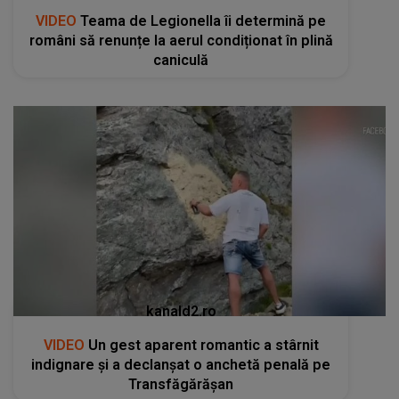
VIDEO
Teama de Legionella îi determină pe
români să renunțe la aerul condiționat în plină
caniculă
kanald2.ro
VIDEO
Un gest aparent romantic a stârnit
indignare și a declanșat o anchetă penală pe
Transfăgărășan