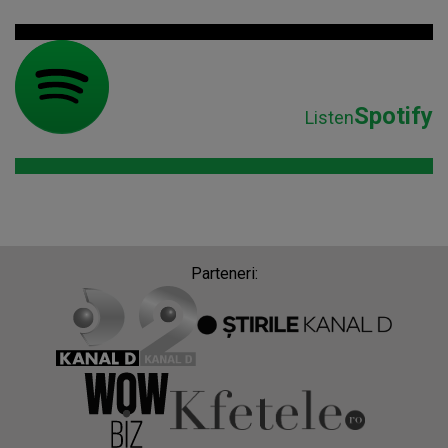
Spotify
Listen
Parteneri: