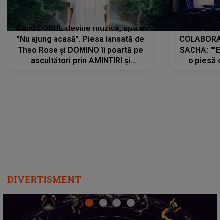
Când DORUL devine muzică, apare
Armin 
"Nu ajung acasă". Piesa lansată de
COLABORAR
Theo Rose și DOMINO îi poartă pe
SACHA: ""E
ascultători prin AMINTIRI și
o piesă 
REGĂSIRI, iar drumul emoțiilor
imediat pre
trece prin sufletul publicului:
cu mine șt
"Pentru toți cei care au plecat
păstrăm do
departe ca să le fie mai bine"
DIVERTISMENT