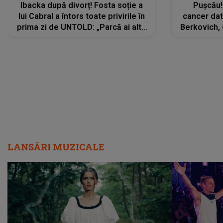
Ibacka după divorț! Fosta soție a
Pușcău!
lui Cabral a întors toate privirile în
cancer dato
prima zi de UNTOLD: „Parcă ai altă
Berkovich, 
strălucire, emani putere,
accident ru
încredere, siguranță...”
Dacă nu 
LANSĂRI MUZICALE