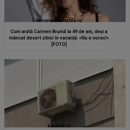
tvmania.libertatea.ro
Cum arată Carmen Brumă la 49 de ani, deși a
mâncat desert zilnic în vacanță: «Nu e noroc!»
[FOTO]
kanald2.ro