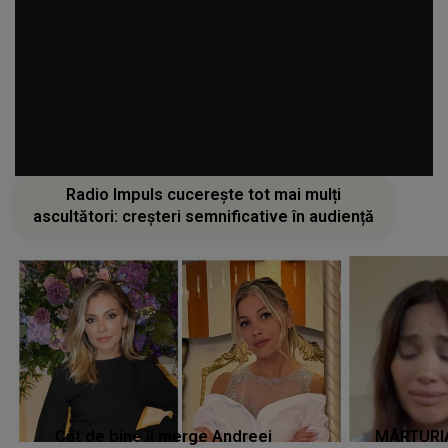
Radio Impuls cucerește tot mai mulți
ascultători: creșteri semnificative în audiență
Cât de bine îi merge Andreei
MĂRTURIA