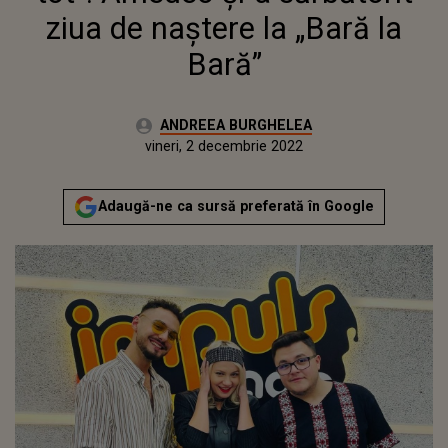
ziua de naștere la „Bară la
Bară”
Autor:
ANDREEA BURGHELEA
Publicat:
joi, 2 decembrie 2021
Actualizat:
vineri, 2 decembrie 2022
Adaugă-ne ca sursă preferată în Google