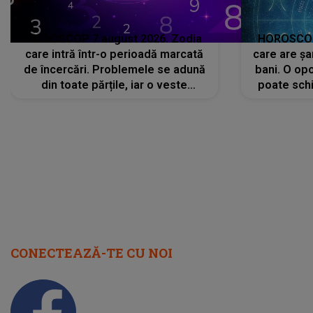
HOROSCOP 7 august 2026. Zodia
HOROSCOP 
care intră într-o perioadă marcată
care are șa
de încercări. Problemele se adună
bani. O opo
din toate părțile, iar o veste
poate schi
neașteptată îi dă planurile peste
la
cap
CONECTEAZĂ-TE CU NOI