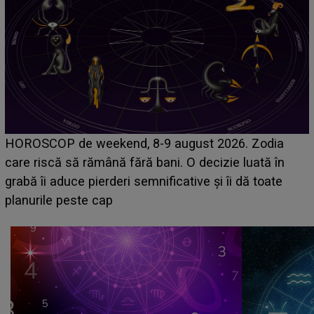
Emanuel a ținut ACEST DETALIU ASCUNS până
acum! În fața Alexandrei, concurentul din Casa Iubirii
face o MĂRTURISIRE NEAȘTEPTATĂ despre mama
sa: "I-am spus și ei în față, eu nu te iubesc pentru
că..."