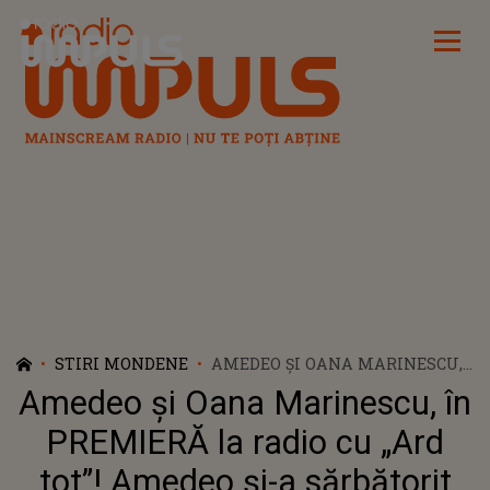
Radio Impuls
STIRI MONDENE
AMEDEO ȘI OANA MARINESCU,
ÎN PREMIERĂ LA RADIO CU
Amedeo și Oana Marinescu, în
„ARD TOT”! AMEDEO ȘI-A
SĂRBĂTORIT ZIUA DE NAȘTERE
PREMIERĂ la radio cu „Ard
LA „BARĂ LA BARĂ”
tot”! Amedeo și-a sărbătorit