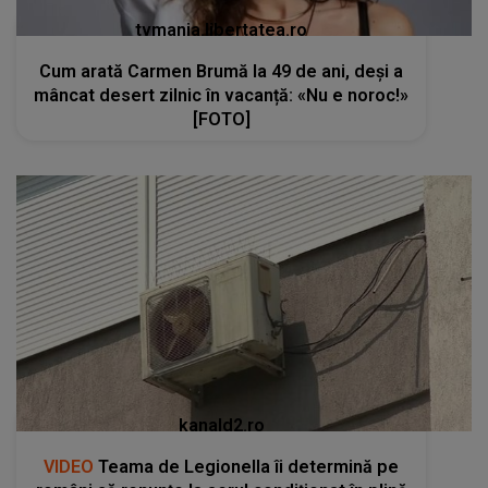
tvmania.libertatea.ro
Cum arată Carmen Brumă la 49 de ani, deși a
mâncat desert zilnic în vacanță: «Nu e noroc!»
[FOTO]
kanald2.ro
VIDEO
Teama de Legionella îi determină pe