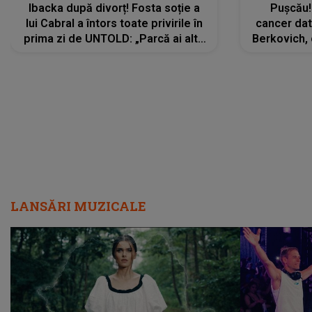
Ibacka după divorț! Fosta soție a
Pușcău!
lui Cabral a întors toate privirile în
cancer dato
prima zi de UNTOLD: „Parcă ai altă
Berkovich, 
strălucire, emani putere,
accident ru
încredere, siguranță...”
Dacă nu 
LANSĂRI MUZICALE