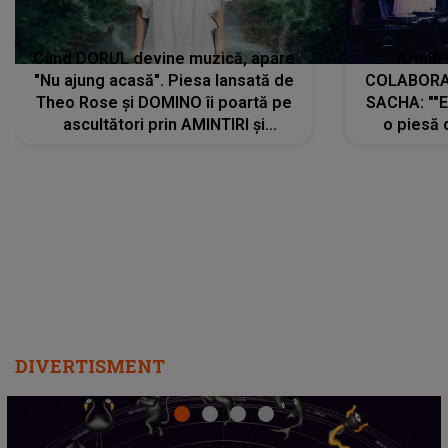
Când DORUL devine muzică, apare
Armin 
"Nu ajung acasă". Piesa lansată de
COLABORAR
Theo Rose și DOMINO îi poartă pe
SACHA: ""E
ascultători prin AMINTIRI și
o piesă 
REGĂSIRI, iar drumul emoțiilor
imediat pre
trece prin sufletul publicului:
cu mine șt
"Pentru toți cei care au plecat
păstrăm do
departe ca să le fie mai bine"
DIVERTISMENT