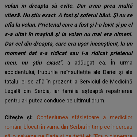
volan în dreapta să evite. Dar avea prea multă
viteză. Nu știu exact. A fost și șoferul băut. Și nu se
afla la volan. Prietenul care a fost și l-a lovit și pe el
s-a uitat în mașină și la volan nu mai era nimeni.
Dar cel din dreapta, care era ușor inconștient, la un
moment dat s-a ridicat sau l-a ridicat prietenul
meu, nu știu exact”
, a adăugat ea. În urma
accidentului, trupurile neînsuflețite ale Dariei și ale
tatălui ei se află în prezent la Serviciul de Medicină
Legală din Serbia, iar familia așteaptă repatrierea
pentru a-i putea conduce pe ultimul drum.
Citește și:
Confesiunea sfâșietoare a medicilor
români, blocați în vama din Serbia în timp ce încercau
să o salveze pe Daria și pe tatăl ei: ”Era o disperare