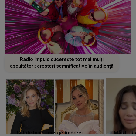
Radio Impuls cucerește tot mai mulți
ascultători: creșteri semnificative în audiență
Cât de bine îi merge Andreei
MĂRTURIA