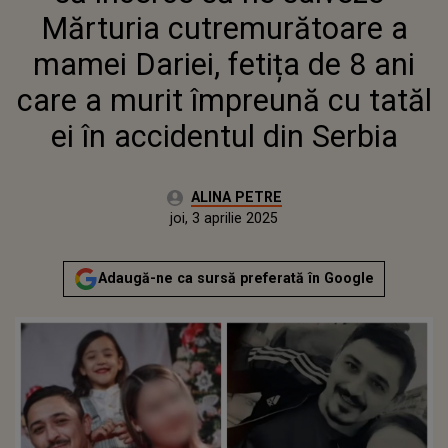
MURIT ÎMPREUNĂ CU TATĂL EI
Mărturia cutremurătoare a
ÎN ACCIDENTUL DIN SERBIA
mamei Dariei, fetița de 8 ani
care a murit împreună cu tatăl
ei în accidentul din Serbia
Autor:
ALINA PETRE
Publicat:
joi, 3 aprilie 2025
Adaugă-ne ca sursă preferată în Google