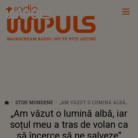
Radio Impuls
STIRI MONDENE
„AM VĂZUT O LUMINĂ ALBĂ,
IAR SOȚUL MEU A TRAS DE
„Am văzut o lumină albă, iar
VOLAN CA SĂ ÎNCERCE SĂ NE
SALVEZE” MĂRTURIA
soțul meu a tras de volan ca
CUTREMURĂTOARE A MAMEI
să încerce să ne salveze”
DARIEI, FETIȚA DE 8 ANI CARE A