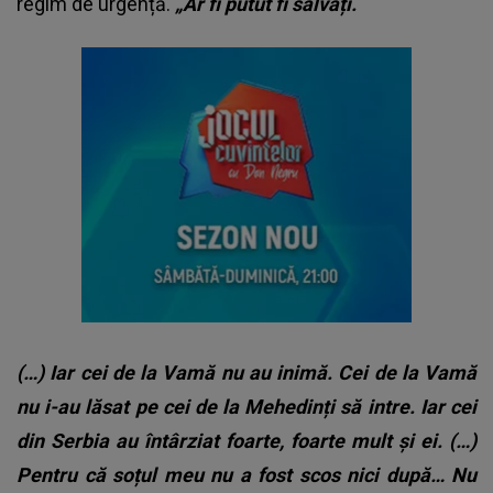
regim de urgență.
„Ar fi putut fi salvați.
(…) Iar cei de la Vamă nu au inimă. Cei de la Vamă
nu i-au lăsat pe cei de la Mehedinți să intre. Iar cei
din Serbia au întârziat foarte, foarte mult și ei. (…)
Pentru că soțul meu nu a fost scos nici după… Nu