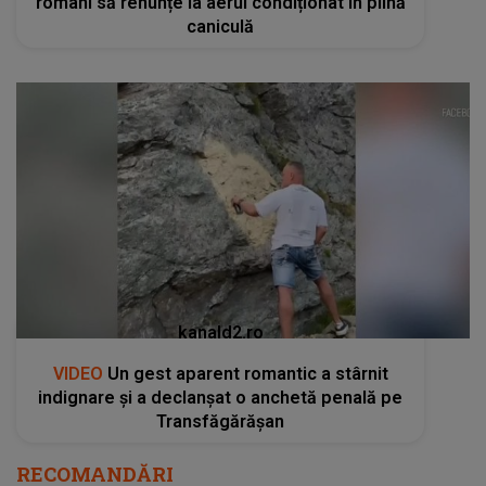
români să renunțe la aerul condiționat în plină
caniculă
kanald2.ro
VIDEO
Un gest aparent romantic a stârnit
indignare și a declanșat o anchetă penală pe
Transfăgărășan
RECOMANDĂRI