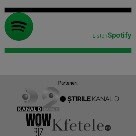
Spotify
Listen
Parteneri: