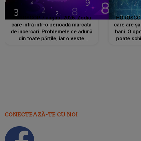
HOROSCOP 7 august 2026. Zodia
HOROSCOP 
care intră într-o perioadă marcată
care are șa
de încercări. Problemele se adună
bani. O opo
din toate părțile, iar o veste
poate schi
neașteptată îi dă planurile peste
la
cap
CONECTEAZĂ-TE CU NOI