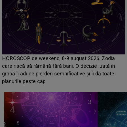
Emanuel a ținut ACEST DETALIU ASCUNS până
acum! În fața Alexandrei, concurentul din Casa Iubirii
face o MĂRTURISIRE NEAȘTEPTATĂ despre mama
sa: "I-am spus și ei în față, eu nu te iubesc pentru
că..."